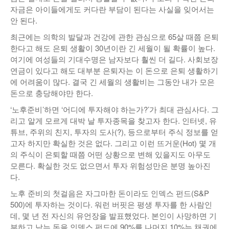
자금은 아이들에게도 커다란 부담이 된다는 사실을 잊어서는
낚시/비치
안 된다.
골프
최근에는 의학의 발달과 건강에 관한 관심으로 65살 때쯤 은퇴
한다고 해도 은퇴 생활이 30년이란 긴 세월이 될 확률이 높다.
여기에 여성들의 기대수명은 남자보다 훨씬 더 길다. 사회보장
연금이 있다고 해도 대부분 은퇴자는 이 돈으로 은퇴 생활하기
에 어려움이 많다. 결국 긴 세월의 생활비는 그동안 내가 모은
돈으로 충당해야만 한다.
‘노후준비’하면 ‘어디에 투자해야 하는가?’가 최대 관심사다. 그
리고 알게 모르게 대박 날 투자종목을 찾고자 한다. 인터넷, 유
튜브, 주위의 친지, 투자의 도사(?), 등으로부터 주식 정보를 얻
고자 하지만 확실한 것은 없다. 그리고 이런 뜨거운(Hot) 몇 개
의 주식이 은퇴할 때쯤 어떤 상황으로 변해 있을지도 아무도
모른다. 확실한 것도 없으면서 투자 위험성만은 분명 높아진
다.
노후 준비의 첫걸음은 자그마한 돈이라도 인덱스 펀드(S&P
500)에 투자하는 것이다. 워런 버핏은 평생 투자를 한 사람인
데, 몇 년 전 자신의 유언장을 발표했었다. 본인이 사망하면 기
부하고 남는 돈을 인덱스 펀드에 90%를 나머지 10%는 채권에