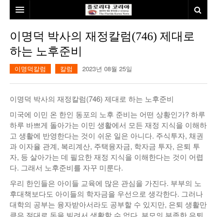
홈
이명덕 박사의 재정칼럼(746) 제대로
하는 노후준비
본사소개
이명덕칼럼
칼럼
2023년 08월 25일
뉴스
칼럼
동포
이명덕 박사의 재정칼럼(746) 제대로 하는 노후준비
건강
미국
발행인칼럼
미국에 이민 온 한인 동포의 노후 준비는 어떤 상황인가? 하루
하루 바쁘게 돌아가는 이민 생활에서 모든 재정 지식을 이해하
본보특집
김명열칼럼
고 생활에 반영한다는 것이 쉬운 일은 아니다. 주식투자, 채권
과 이자율 관계, 복리계산, 주택융자금, 학자금 투자, 은퇴 투
100인선/독자광장
이명덕칼럼
자, 등 살아가는 데 필요한 재정 지식을 이해한다는 것이 어렵
다. 그래서 노후준비를 자꾸 미룬다.
여행
김선옥칼럼
100인선
우리 한인들은 아이들 교육에 많은 관심을 가진다. 부부의 노
인터뷰/탐방
김원동칼럼
독자광장
인근여행지
후대책보다도 아이들의 학자금을 우선으로 생각한다. 그러나
대학의 공부는 융자받아서라도 공부할 수 있지만, 은퇴 생활만
놀이공원
큼은 절대로 돈을 빌려서 생활할 수 없다. 부모의 부족한 은퇴