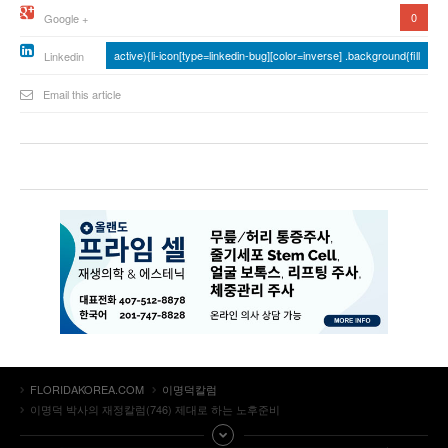
0
Google +
active){li-icon[type=linkedin-bug][color=inverse] .background{fill
Linkedin
Email this article
FLORIDAKOREA.COM
이명덕칼럼
이명덕 박사의 재정칼럼(746) 제대로 하는 노후준비