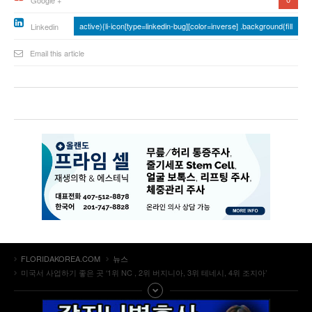
Google +
active){li-icon[type=linkedin-bug][color=inverse] .background{fill
Linkedin
Email this article
FLORIDAKOREA.COM
뉴스
미국서 사업하기 좋은 곳 ‘1위 NC , 2위 버지니아, 3위 테네시, 4위 조지아’