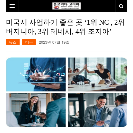
홈
미국서 사업하기 좋은 곳 ‘1위 NC , 2위
버지니아, 3위 테네시, 4위 조지아’
본사소개
뉴스
미국
2023년 07월 19일
뉴스
칼럼
동포
건강
미국
발행인칼럼
본보특집
김명열칼럼
100인선/독자광장
이명덕칼럼
여행
김선옥칼럼
100인선
인터뷰/탐방
김원동칼럼
독자광장
인근여행지
놀이공원