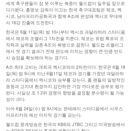
세계 축구팬들이 잠 못 이루는 북중미 월드컵이 일주일 앞으로
낚시/비치
다가왔다. 홍명보 감독이 이끄는 한국 축구대표팀은 체코, 멕
시코, 남아프리카공화국과 함께 A조에 편성돼 멕시코 무대에
골프
서 16강 진출에 도전한다.
한국은 6월 11일(목) 밤 10시부터 멕시코 과달라하라 스타디움
에서 체코와 조별리그 1차전을 치른다. 체코는 유럽 특유의 조
직력과 실력을 갖춘 A조의 복병으로 꼽힌다. 월드컵 조별리그
에서 첫 경기 결과가 전체 판도에 미치는 영향이 큰 만큼 반드
시 승점을 확보해야 하는 경기다.
A조 최대 고비는 개최국 멕시코와의 2차전이다. 한국은 6월 18
일(목) 밤 9시에 지난 6월11일 체코와 경기를 가졌던 과달라하
라 스타디움에서 멕시코와 승부를 갖는다. 홈 팬들의 일방적인
응원과 고지대 환경까지 감안하면 가장 까다로운 승부로 평가
된다. 사실상 조 1·2위 경쟁의 향방을 결정할 분수령이 될 가능
성이 크다.
이어 6월 24일(수) 밤 9시에는 몬테레이 스타디움에서 사우스
아프리카와 예선 마지막 경기를 갖는다.
월드컵 중계방송은 한국의 KBS와 JTBC 그리고 미국방송에서
는 FOX와 FS1에서 중계할 계획이라고 한다.