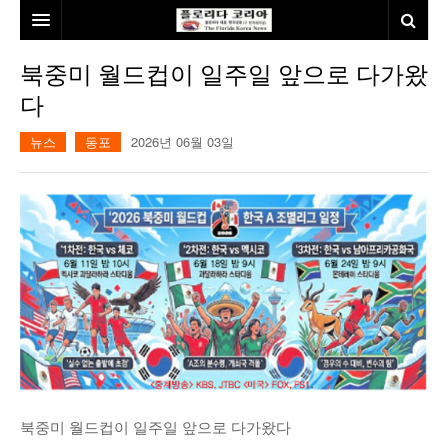
홈
북중미 월드컵이 일주일 앞으로 다가왔
다
본사소개
뉴스
동포
2026년 06월 03일
뉴스
칼럼
동포
건강
미국
발행인칼럼
본보특집
김명열칼럼
100인선/독자광장
이명덕칼럼
여행
김선옥칼럼
100인선
인터뷰/탐방
김원동칼럼
독자광장
인근여행지
북중미 월드컵이 일주일 앞으로 다가왔다
놀이공원