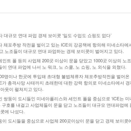
-
<발행인칼럼> 본사 ‘문화사업’에 후원과 격려 이어져
한인들 다수인 오버스테이 불법체류자들 국내선
2015년 03월 11일
- 1일 ago
공항에서 무더기 체포되고 있다
<발행인칼럼> 한인사회 화합 원한다면 ‘한인회관’ 포기
-
한인들 많은 오버스테이 불법체류 형사처벌한다
- 2015년 02월 18일
2026년 07월 30일
야
소타 대규모 연대 파업 경제 보이콧 ‘일도 수업도 쇼핑도 없다’
View All
View All
 체포추방 작전을 벌이고 있는 ICE의 강공책에 항의해 미네소타에
고 노조들이 대규모 연대 파업하는 경제 보이콧이 벌어지고 있다.
트 폴 등의 사업체 200곳 이상이 문을 닫았고 1000곳 이상의 노조
 연대 파업에 나서 노 워크, 노 스쿨, 노 쇼핑, 노 외식을 외쳤다.
000명이나 한곳에 투입돼 초대형 불법체류자 체포추방작전을 벌어온
CE가 총격사망 사태까지 초래한데 대한 강력 항의로 미네소타에서 경
랙아웃이 펼쳐지고 있다.
 쌍둥이 도시들인 미네아폴리스와 세인트 폴을 중심으로 ‘ICE는 
는 구호를 내걸고 사업체들이 문을 닫고 노조들이 대규모 연대파업에
이콧에 나섰다.
이 도시들을 중심으로 사업체 200곳이상이 문을 닫고 경제 보이콧