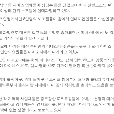
식당 등 서비스 업체들이 상당수 문을 닫았으며 최대 산별노조인 AFL
0곳 이상의 단위 노조들이 연대파업하고 있다.
노조연맹에서만 8만명의 노조원들이 참여해 연대파업인원은 수십만명
다.
 파업으로 대부분 학교들의 수업도 중단되면서 미네소타에선 노 워
 노 외식의 구호가 울려 퍼졌다.
학교에 나가는 대신 수만명의 미네소타 주민들은 곳곳에 모여 아이스 
이민단속요원들은 미네소타에서 나가라고 외쳤다.
인 미네소타에는 화씨 마이너스 10도, 섭씨 영하 23도에 강풍까지 
 마이너스 20도, 섭씨 영하 30도 가까이 떨어진 혹한 한파까지 몰아
제 블랙아웃, 경제 보이콧은 트럼프 행정부의 초대형 불법체류자 
벽두부터 총격사망 사태에 이어 경제 직격탄을 초래하고 있음을 보
 각 지역의 사업체들은 중무장한 ICE 요원들이 수백, 수천명씩 대거
급습하고 있기 때문에 경제보이콧, 연대 파업이 아니더라도 인적이 
수밖에 없는 상황이라고 토로하고 있다.