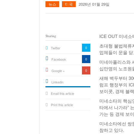
뉴스
미국
2026년 01월 29일
ICE OUT 미네
Sharing
초대형 불법체류자
0
Twitter
업체들이 문을 닫
0
Facebook
미네아폴리스와 세인
십만명의 노조원들이
0
Google +
새해 벽두부터 3
Linkedin
럼프 행정부의 I
active){li-
보이콧, 경제 블
Email this article
icon[type=linkedin-bug]
[color=inverse]
.background{fill
미네소타의 핵심인
Print this article
타에서 나가라” 
가는 등 경제 보
미네소타에선 쌍둥
참하고 있다.