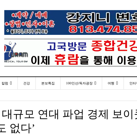
칼럼
건강
본보특집
100인선/독자광장
여행
인터
발행인칼럼
100인선
인근여행지
- 2026년 
재미한국학교협의회(NAKS) 제44회 학술대회 및
플로리다코리아 애독자 여러분께 드리는 말씀
<플로
월 27일
- 1일 ago
정기총회
김명열칼럼
독자광장
놀이공원
타 대규모 연대 파업 경제 보이
미주 
이명덕칼럼
낚시/비치
- 1일 ago
<발행인 편지>플로리다코리아 “연합회 모든 기사 취재
통합한국학교 개학식 및 학생모집
- 20
- 2023년 08월 30일
부”
도 없다’
김선옥칼럼
골프
<기고> 매년 8월 4일이 되면 잊을 수 없는 국내외
“플로
김원동칼럼
- 2021년 12월 
- 1일 ago
복된 성탄절과 희망찬 새해 맞이하세요!
년 10
3사람!!