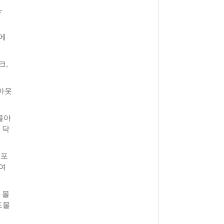
-
에
크,
아웃
몰아
 닥
체포
여
 몰
드물