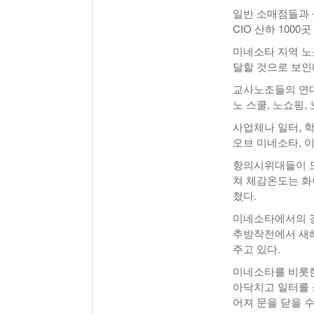
일반 소매점들과 
CIO 산하 100
미네소타 지역 
달할 것으로 보인
교사노조들의 연대
노 스쿨, 노쇼핑,
사업체나 일터, 
오브 미네소타, 
항의시위대들이 모
쳐 체감온도는 화이
쳤다.
미네소타에서의 경
추방작전에서 새해
주고 있다.
미네소타를 비롯한
아닥치고 일터를 
어져 문을 닫을 