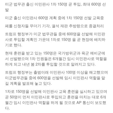
미군 법무관 출신 이민판사 1차 150명 곧 투입, 최대 600명 선
낚시/비치
발
골프
미군 출신 이민판사 600명 계획 중에 1차 150명 선발 교육중
페롤 신청자들 무더기 기각, 궐석 재판 추방령으로 종결처리
트럼프 행정부가 미군 법무관들 중에 600명을 선발해 이민판
사로 투입할 계획인 가운데 1차로 150명 을 곧 현장에 배치하
기로 했다.
현재 훈련을 받고 있는 150명은 국가방위군과 육군 예비군에
서 선발됐으며 1차 인원들은 6개월간 임시 이민판사로 역할을
하게 되고 내년 봄 2차를 투입할 것으로 알려지고 있다.
트럼프 행정부는 출범이래 이민판사 100명 이상을 해고했으며
미군법무관들 중에 600명을 선발해 임시 이민판사 역할을 맡
길 계획을 발표해 놓고 있다.
1차로 150명을 선발해 이민판사 교육 훈련을 실시하고 있으며
곧 50명이 먼저 이민판사로 투입되고 훈련을 마치는 대로 6개
월간 임시 이민판사 역할을 하게 될 것으로 AP 통신이 보도했
다.