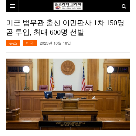
홈
미군 법무관 출신 이민판사 1차 150명
곧 투입, 최대 600명 선발
본사소개
뉴스
미국
2025년 10월 18일
뉴스
칼럼
동포
건강
미국
발행인칼럼
본보특집
김명열칼럼
100인선/독자광장
이명덕칼럼
여행
김선옥칼럼
100인선
인터뷰/탐방
김원동칼럼
독자광장
인근여행지
놀이공원