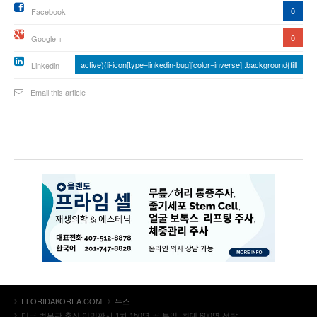
0
Facebook
0
Google +
active){li-icon[type=linkedin-bug][color=inverse] .background{fill
Linkedin
Email this article
FLORIDAKOREA.COM
뉴스
미군 법무관 출신 이민판사 1차 150명 곧 투입, 최대 600명 선발