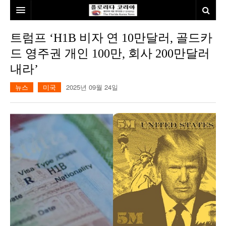
홈
트럼프 ‘H1B 비자 연 10만달러, 골드카
드 영주권 개인 100만, 회사 200만달러
본사소개
내라’
뉴스
뉴스
미국
2025년 09월 24일
칼럼
동포
건강
미국
발행인칼럼
본보특집
김명열칼럼
100인선/독자광장
이명덕칼럼
여행
김선옥칼럼
100인선
인터뷰/탐방
김원동칼럼
독자광장
인근여행지
놀이공원