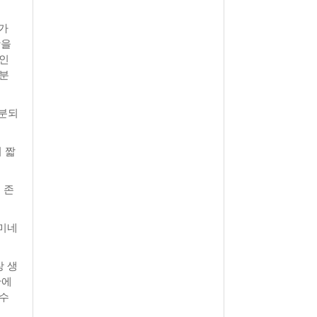
 가
활을
 인
성분
구분되
 짧
 존
 미네
장 생
안에
흡수