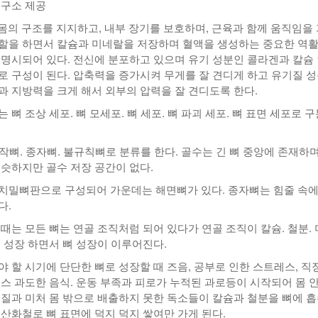
연구소 제공
리 몸의 구조를 지지하고, 내부 장기를 보호하며, 근육과 함께 움직임을
할을 하면서 칼슘과 미네랄을 저장하며 혈액을 생성하는 중요한 역
 명시되어 있다. 전신에 분포하고 있으며 유기 성분인 콜라겐과 칼슘
로 구성이 된다. 압축력을 증가시켜 무게를 잘 견디게 하고 유기질 
과 지방력을 크게 해서 외부의 압력을 잘 견디도록 한다.
 뼈 조상 세포. 뼈 모세포. 뼈 세포. 뼈 파괴 세포. 뼈 표면 세포로 
 납작뼈. 종자뼈. 불규칙뼈로 분류를 한다. 골수는 긴 뼈 중앙에 존재하며
비슷하지만 골수 저장 공간이 없다.
치밀뼈판으로 구성되어 가운데는 해면뼈가 있다. 종자뼈는 힘줄 속에
다.
때는 모든 뼈는 연골 조직처럼 되어 있다가 연골 조직이 칼슘. 철분.
해 성장 하면서 뼈 성장이 이루어진다.
 할 시기에 단단한 뼈로 성장할 때 즈음, 공부로 인한 스트레스, 직
레스 과도한 음식. 운동 부족과 피로가 누적된 과로등이 시작되어 몸 
물질과 미처 몸 밖으로 배출하지 못한 독소들이 칼슘과 철분을 뼈에 
 산화철로 뼈 표면에 덕지 덕지 쌓여만 가게 된다.