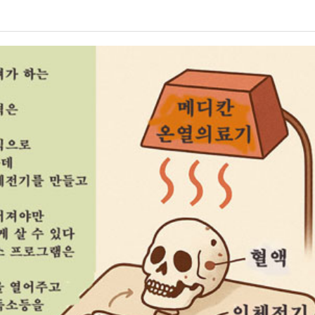
07월 22일
년 10
-
<발행인칼럼> 본사 ‘문화사업’에 후원과 격려 이어져
2015년 03월 11일
- 2026년
무적함대 스페인, 16년만에 월드컵 우승
07월 22일
<발행인칼럼> 한인사회 화합 원한다면 ‘한인회관’ 포기
- 2015년 02월 18일
야
다인종우호협회 소속 이웃들, 한국의 선거 개혁
- 2026년 07월 22일
요구
View All
View All