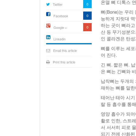
온열 뼈 디톡스 
0
Twitter
뼈(Bone)는 우
0
Facebook
능하게 지릿대 역
하는 곳이 뼈라고
0
Google +
산 등 무기성분으
인 콜라겐은 탄성
Linkedin
active){li-
뼈를 이루는 세포는
icon[type=linkedin-bug]
Email this article
[color=inverse]
어 진다.
.background{fill
Print this article
긴 뼈. 짧은 뼈.
은 뼈는 긴뼈와 
납작뼈는 두개의 
재하는 뼈를 말한
태어난 태아 시기 
랄 등 흡수를 통
영양 흡수가 되어야
활로 인한, 스트
서 서서히 피로 
되기 전에 산화된