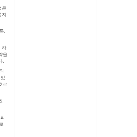
것은
룽지
록.
 하
약을
다.
용의
 있
호르
있
포의
로