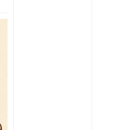
월 26일
- 2011년 05월 04일
주유 한 번으로 가 볼만한 여행지!<96회>
View All
View All
해