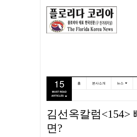
15
홈
본사소개
뉴스
MUST READ
ARTICLES
동포
미국
김선옥칼럼<154>
면?