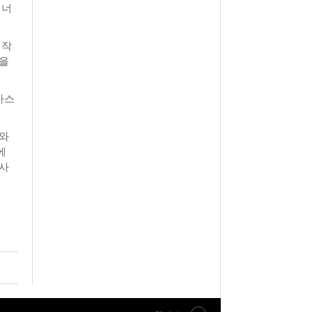
에너
시작
것을
가스
기와
에
선사