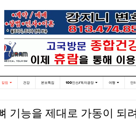
칼럼
건강
본보특집
100인선/독자광장
여행
인
발행인칼럼
100인선
인근여행지
-
- 2026년 
한인들 많은 오버스테이 불법체류 형사처벌한다
플로리다코리아 애독자 여러분께 드리는 말씀
<플로
2026년 07월 30일
월 27일
김명열칼럼
독자광장
놀이공원
 뼈 기능을 제대로 가동이 되
이명덕칼럼
낚시/비치
- 2026년
<발행인 편지>플로리다코리아 “연합회 모든 기사 취재
탬파베이 K 봉사센터, 장학금 수여식 및 의료봉사
미주 
- 2023년 08월 30일
07월 30일
- 20
부”
김선옥칼럼
골프
- 2026년
- 2021년 12월 
김원동칼럼
손현주씨와 윤영아씨 초청 뮤지컬 공연
복된 성탄절과 희망찬 새해 맞이하세요!
“플로