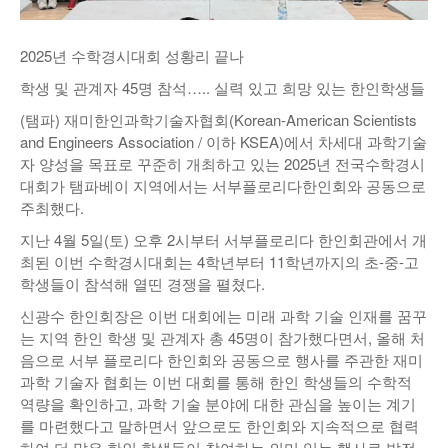
낚시/비치
2025년 수학경시대회 성황리 끝나
골프
학생 및 관계자 45명 참석….. 실력 있고 희망 있는 한인학생들
(탬파) 재미한인과학기술자협회(Korean-American Scientists
and Engineers Association / 이하 KSEA)에서 차세대 과학기술
자 양성을 목표로 꾸준히 개최하고 있는 2025년 전국수학경시
대회가 탬파베이 지역에서는 서부플로리다한인회와 공동으로
주최했다.
지난 4월 5일(토) 오후 2시부터 서부플로리다 한인회관에서 개
최된 이번 수학경시대회는 4학년부터 11학년까지의 초-중-고
학생들이 참석해 열띤 경쟁을 펼쳤다.
신광수 한인회장은 이번 대회에는 미래 과학 기술 인재를 꿈꾸
는 지역 한인 학생 및 관계자 총 45명이 참가했다면서, 올해 처
음으로 서부 플로리다 한인회와 공동으로 행사를 주관한 재미
과학 기술자 협회는 이번 대회를 통해 한인 학생들의 수학적
역량을 확인하고, 과학 기술 분야에 대한 관심을 높이는 계기
를 마련했다고 말하면서 앞으로도 한인회와 지속적으로 협력
하여 더 많은 한인 학생들이 참여하는 의미 있는 행사로 발전