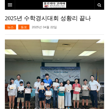
홈
2025년 수학경시대회 성황리 끝나
본사소개
뉴스
동포
2025년 04월 22일
뉴스
칼럼
동포
건강
미국
발행인칼럼
본보특집
김명열칼럼
100인선/독자광장
이명덕칼럼
여행
김선옥칼럼
100인선
인터뷰/탐방
김원동칼럼
독자광장
인근여행지
놀이공원