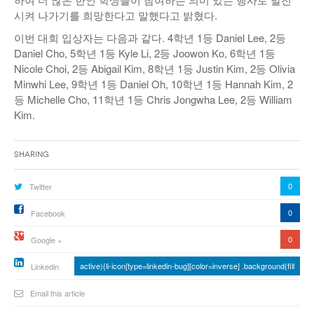
시켜 나가기를 희망한다고 말했다고 밝혔다.
이번 대회 입상자는 다음과 같다. 4학년 1등 Daniel Lee, 2등
Daniel Cho, 5학년 1등 Kyle Li, 2등 Joowon Ko, 6학년 1등
Nicole Choi, 2등 Abigail Kim, 8학년 1등 Justin Kim, 2등 Olivia
Minwhi Lee, 9학년 1등 Daniel Oh, 10학년 1등 Hannah Kim, 2
등 Michelle Cho, 11학년 1등 Chris Jongwha Lee, 2등 William
Kim.
Sharing
0
Twitter
0
Facebook
0
Google +
active){li-icon[type=linkedin-bug][color=inverse] .background{fill
Linkedin
Email this article