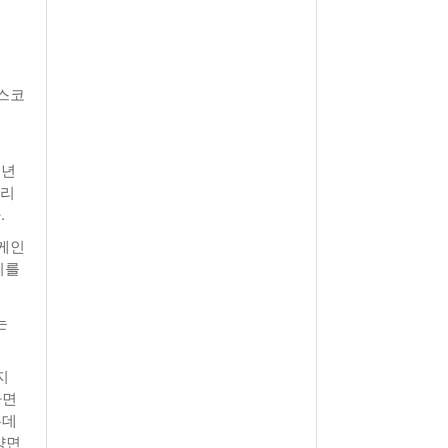
월 26일
- 2011년 05월 04일
주유 한 번으로 가 볼만한 여행지!<96회>
View All
View All
해
보스코
매년
거리
.
리케인
리를
는
지
다면
는데
양면