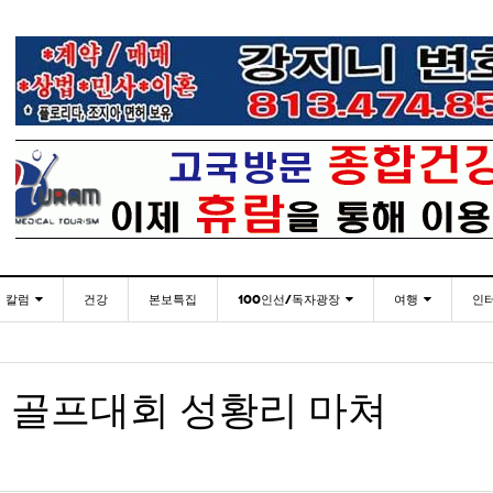
칼럼
건강
본보특집
100인선/독자광장
여행
인
발행인칼럼
100인선
인근여행지
- 2026년 
재미한국학교협의회(NAKS) 제44회 학술대회 및
플로리다코리아 애독자 여러분께 드리는 말씀
<플로
월 27일
- 21 hours ago
정기총회
김명열칼럼
독자광장
놀이공원
 골프대회 성황리 마쳐
이명덕칼럼
낚시/비치
- 22 hours ago
<발행인 편지>플로리다코리아 “연합회 모든 기사 취재
통합한국학교 개학식 및 학생모집
미주 
- 2023년 08월 30일
- 20
부”
김선옥칼럼
골프
<기고> 매년 8월 4일이 되면 잊을 수 없는 국내외
- 2021년 12월 
김원동칼럼
- 22 hours ago
복된 성탄절과 희망찬 새해 맞이하세요!
3사람!!
“플로