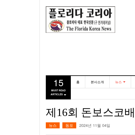
15
홈
본사소개
뉴스
MUST READ
ARTICLES
동포
미국
제16회 돈보스코배
뉴스
동포
2024년 11월 04일