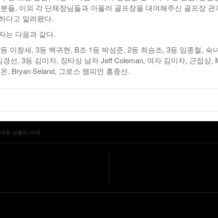
 분들, 이외 각 단체장님들과 아울러 골프장을 대여해주신 골프장 관
하다고 알려왔다.
자는 다음과 같다.
2등 이창세, 3등 백귀현, B조 1등 박성준, 2등 최승조, 3등 임종철, 숙
경선, 3등 김미자, 장타상 남자 Jeff Coleman, 여자 김미자, 근접상, M
피온, Bryan Seland, 그로스 챔피언 홍종선.
프대회 성황리 마쳐