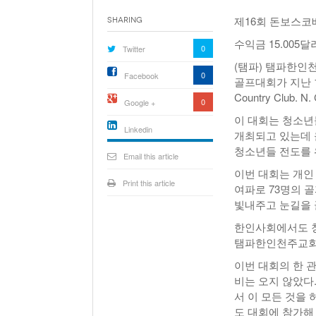
제16회 돈보스코
Sharing
수익금 15.00
0
Twitter
(탬파) 탬파한인
0
Facebook
골프대회가 지난 10월
Country Clu
0
Google +
이 대회는 청소년
Linkedin
개최되고 있는데 
active){li-
청소년들 전도를 
icon[type=linkedin-bug]
Email this article
[color=inverse]
.background{fill
이번 대회는 개인
Print this article
여파로 73명의 
빛내주고 눈길을 
한인사회에서도 
탬파한인천주교회에
이번 대회의 한 
비는 오지 않았다
서 이 모든 것을
도 대회에 참가해