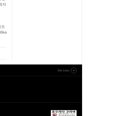
계자
녀조
ike
Site index