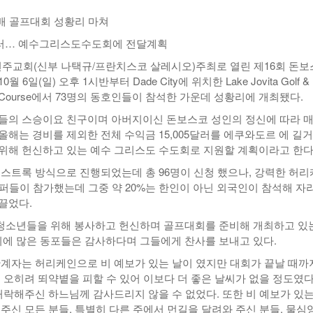
년 10
배 골프대회 성황리 마쳐
-
<발행인칼럼> 본사 ‘문화사업’에 후원과 격려 이어져
한인들 다수인 오버스테이 불법체류자들 국내선
2015년 03월 11일
- 22 hours ago
공항에서 무더기 체포되고 있다
5달러… 예수그리스도수도회에 전달계획
<발행인칼럼> 한인사회 화합 원한다면 ‘한인회관’ 포기
-
한인들 많은 오버스테이 불법체류 형사처벌한다
천주교회(신부 나택규/프란치스코 살레시오)주최로 열린 제16회 돈
- 2015년 02월 18일
2026년 07월 30일
야
 6일(일) 오후 1시반부터 Dade City에 위치한 Lake Jovita Golf &
b. N. Course에서 73명의 동호인들이 참석한 가운데 성황리에 개최됐다.
View All
View All
들의 스승이요 친구이며 아버지이신 돈보스코 성인의 정신에 따라 
올해는 경비를 제외한 전체 수익금 15,005달러를 에쿠와도르 에 길
위해 헌신하고 있는 예수 그리스도 수도회로 지원할 계획이라고 한다
 스트록 방식으로 진행되었는데 총 96명이 신청 했으나, 강력한 허
골퍼들이 참가했는데 그중 약 20%는 한인이 아닌 외국인이 참석해 자
끌었다.
청소년들을 위해 봉사하고 헌신하며 골프대회를 준비해 개최하고 있
 많은 동포들은 감사하다며 그들에게 찬사를 보내고 있다.
관계자는 허리케인으로 비 예보가 있는 날이 였지만 대회가 끝날 때까
. 오히려 뙤약볕을 피할 수 있어 이보다 더 좋은 날씨가 없을 정도였
 허락해주신 하느님께 감사드리지 않을 수 없었다. 또한 비 예보가 있
 주신 모든 분들, 특별히 다른 주에서 먼길을 달려와 주신 분들, 물심