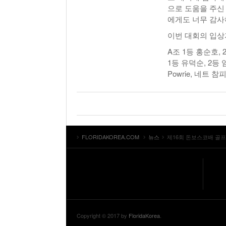
으로 도움을 주신
에게도 너무 감사
이번 대회의 입상
A조 1등 홍순호, 
1등 유덕순, 2등 임
Powrie, 네트 참
FLORIDAKOREA.COM
뉴스
제16회 돈보스코배 골
Copyright © 2017 by
FloridaKorea
.