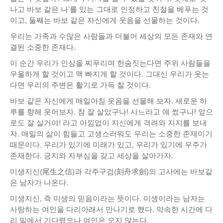
나고 바보 같은 나’를 있는 그대로 인정하고 친절을 베푸는 것
이고, 둘째는 바보 같은 자신에게 웃음을 선물하는 것이다.
우리는 가족과 수많은 사람들과 더불어 세상의 모든 존재와 연
결된 소중한 존재다.
이 순간 우리가 인상을 찌푸리며 한숨짓는다면 주위 사람들을
우울하게 할 것이고 맥 빠지게 할 것이다. 그대신 우리가 웃는
다면 우리의 주변은 활기로 가득 찰 것이다.
바보 같은 자신에게 매일아침 웃음을 선물해 보자. 새로운 하
루를 향해 웃어보자. 참 잘 살았구나! 사느라고 애 썼구나! 앞으
로도 잘 살거야! 라고 아낌없이 자신에게 격려와 지지를 보내
자. 매일의 삶이 힘들고 고생스러워도 우리는 소중한 존재이기
때문이다. 우리가 있기에 미래가 있고, 우리가 있기에 우주가
존재한다. 긍지와 자부심을 갖고 세상을 살아가자.
미생지신(尾生之信)과 각주구검(刻舟求劍)의 고사에는 바보같
은 남자가 나온다.
미생지신, 즉 미생의 믿음이라는 뜻이다. 미생이라는 남자는
사랑하는 여인을 다리아래서 만나기로 했다. 약속한 시간에 다
리 밑에서 기다렸으나 여인은 오지 않는다.