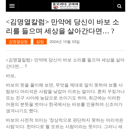
홈
<김명열칼럼> 만약에 당신이 바보 소
리를 들으며 세상을 살아간다면… ?
본사소개
김명열칼럼
칼럼
2024년 10월 03일
뉴스
칼럼
동포
<김명열칼럼> 만약에 당신이 바보 소리를 들으며 세상을 살아
간다면… ?
건강
미국
발행인칼럼
바보,
본보특집
김명열칼럼
바보의 뜻을 풀이해 보면, 무엇을 제대로 알지 못하여 보통 사
100인선/독자광장
이명덕칼럼
람보다 어리석은 사람을 낮잡아 이르는 말이다. 흔히 꾸짖거나
또는 친구 사이에 농담으로 쓰이기도 하며, 최근에는 이러한
여행
김선옥칼럼
100인선
어원의 본뜻을 벗어나 한국에서는 바보를 인용하여 신조어가
생겨나기도 했다.
인터뷰/탐방
김원동칼럼
독자광장
인근여행지
바보의 사전적 의미는 ‘정상적으로 판단하지 못하는 어리석은
사람’이다. 한마디로 뭘 모르는 사람이라는 뜻이다. 그러니 세
놀이공원