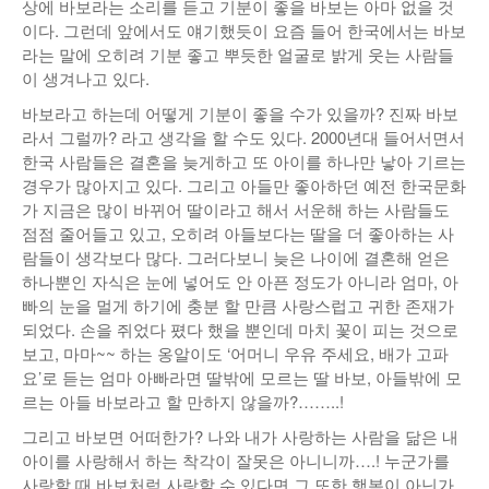
상에 바보라는 소리를 듣고 기분이 좋을 바보는 아마 없을 것
낚시/비치
이다. 그런데 앞에서도 얘기했듯이 요즘 들어 한국에서는 바보
라는 말에 오히려 기분 좋고 뿌듯한 얼굴로 밝게 웃는 사람들
골프
이 생겨나고 있다.
바보라고 하는데 어떻게 기분이 좋을 수가 있을까? 진짜 바보
라서 그럴까? 라고 생각을 할 수도 있다. 2000년대 들어서면서
한국 사람들은 결혼을 늦게하고 또 아이를 하나만 낳아 기르는
경우가 많아지고 있다. 그리고 아들만 좋아하던 예전 한국문화
가 지금은 많이 바뀌어 딸이라고 해서 서운해 하는 사람들도
점점 줄어들고 있고, 오히려 아들보다는 딸을 더 좋아하는 사
람들이 생각보다 많다. 그러다보니 늦은 나이에 결혼해 얻은
하나뿐인 자식은 눈에 넣어도 안 아픈 정도가 아니라 엄마, 아
빠의 눈을 멀게 하기에 충분 할 만큼 사랑스럽고 귀한 존재가
되었다. 손을 쥐었다 폈다 했을 뿐인데 마치 꽃이 피는 것으로
보고, 마마~~ 하는 옹알이도 ‘어머니 우유 주세요, 배가 고파
요’로 듣는 엄마 아빠라면 딸밖에 모르는 딸 바보, 아들밖에 모
르는 아들 바보라고 할 만하지 않을까?……..!
그리고 바보면 어떠한가? 나와 내가 사랑하는 사람을 닮은 내
아이를 사랑해서 하는 착각이 잘못은 아니니까….! 누군가를
사랑할 때 바보처럼 사랑할 수 있다면 그 또한 행복이 아닌가