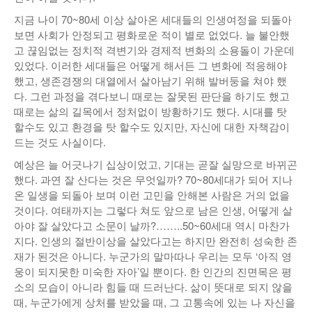
지금 나이 70~80세 이상 살아온 세대들의 인생여정을 되돌아
보면 사회가 안정되고 평화로운 적이 별로 없었다. 늘 불안했
고 끊임없는 정치적 격변기와 경제적 변화의 소용돌이 가운데
있었다. 이러한 세대들은 어떻게 해서든 그 변화에 적응해야
했고, 생존경쟁의 대열에서 살아남기 위해 발버둥을 쳐야 했
다. 그런 과정을 겪다보니 때로는 잘못된 판단을 하기도 했고
때로는 삶의 길목에서 정처없이 방황하기도 했다. 시대를 탓
할수도 있고 환경을 탓 할수도 있지만, 자신에 대한 자책감이
드는 것도 사실이다.
예상은 늘 어긋나기 십상이었고, 기대는 곧잘 실망으로 바뀌곤
했다. 과연 잘 산다는 것은 무엇일까? 70~80세대가 되어 지나
온 일생을 되돌아 보며 이런 고민을 안해본 사람은 거의 없을
것이다. 여태까지는 그렇다 쳐도 앞으로 남은 인생, 어떻게 살
아야 잘 살았다고 소문이 날까?……..50~60세대 역시 마찬가
지다. 인생의 절반이상을 살았다고는 하지만 완전히 성숙한 존
재가 된것은 아니다. 누군가의 말마따나 우리는 모두 ‘아직 영
웅이 되지못한 미숙한 자아’일 뿐이다. 한 인간의 진면목은 평
소의 모습이 아니라 힘들 때 드러난다. 삶이 뜻대로 되지 않을
때, 누군가에게 상처를 받았을 때, 그 고통속에 있는 나 자신을