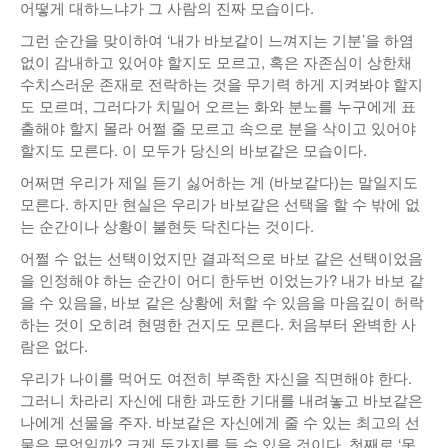
어떻게 대하느냐가 그 사람의 진짜 모습이다.
그런 순간을 맞이하여 ‘내가 바보같이 느껴지는 기분’을 하염
없이 감내하고 있어야 할지도 모르고, 혹은 자존심이 상한채
수치스러운 존재로 전락하는 것을 무기력 하게 지켜봐야 할지
도 모르며, 그러다가 치밀어 오르는 화와 분노를 누구에게 표
출해야 할지 몰라 어쩔 줄 모르고 속으로 분을 삭이고 있어야
할지도 모른다. 이 모두가 당신의 바보같은 모습이다.
어쩌면 우리가 제일 듣기 싫어하는 게 (바보같다)는 말일지도
모른다. 하지만 현실은 우리가 바보같은 선택을 할 수 밖에 없
는 순간이나 상황이 불현듯 닥친다는 것이다.
어쩔 수 없는 선택이었지만 결과적으로 바보 같은 선택이었음
을 인정해야 하는 순간이 어디 한두번 이었는가? 내가 바보 같
을 수 있음을, 바보 같은 상황에 처할 수 있음을 마음깊이 허락
하는 것이 오히려 현명한 건지도 모른다. 처음부터 완벽한 사
람은 없다.
우리가 나이를 먹어도 여전히 부족한 자신을 직면해야 한다.
그러니 차라리 자신에 대한 과도한 기대를 내려놓고 바보같은
나에게 선물을 주자. 바보같은 자신에게 줄 수 있는 최고의 선
물은 무엇일까? 크게 두가지를 들 수 있을 것이다. 첫째로 ‘못