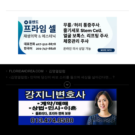
FLORIDAKOREA.COM
김명열칼럼
<김명열칼럼> 만약에 당신이 바보 소리를 들으며 세상을 살아간다면… ?