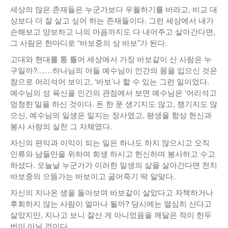
세상의 많은 존재들은 누군가보다 우월하기를 바라고, 비교 대
상보다 더 잘 살고 싶어 하는 존재들이다. 그런 세상에서 내가
손해보고 양보하고 나의 마음까지도 다 내어주고 살아간다면,
그 사람은 한마디로 “바보중의 상 바보”가 된다.
고대와 현대를 통 틀어 세상에서 가장 바보같이 산 사람은 누
구일까?……하나님의 아들 예수님이 인간의 몸을 입으신 것은
참으로 어리석어 보이고, ‘바보’나 할 수 있는 그런 일이었다.
예수님의 성 육신을 인간의 관점에서 보면 예수님은 ‘어리석고
멍청한’일을 하신 것이다. 돈 한 푼 생기지도 않고, 챙기지도 않
으신, 예수님의 일생은 밑지는 장사였고, 평생을 항상 헌신과
봉사 사랑의 실천 그 자체였다.
자신의 편익과 이익이 되는 일은 하나도 하지 않으시고 오직
인류와 남들만을 위하여 희생 하시고 헌신하며 봉사하고 수고
하셨다. 오늘날 누군가가 이러한 일생의 삶을 살아간다면 천치
바보중의 으뜸가는 바보이고 굶어죽기 딱 알맞다.
자신의 지나온 생을 돌아보며 바보같이 살았다고 자책하거나
후회하지 않는 사람이 얼마나 될까? 당시에는 열심히 산다고
살았지만, 지나고 보니 잘산 게 아니었음을 깨달은 적이 한두
번이 아닐 것이다.