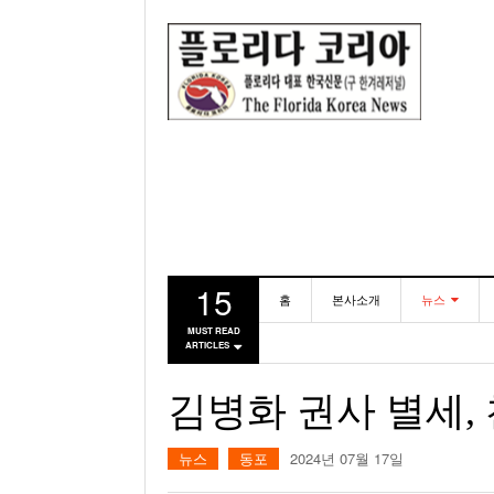
15
홈
본사소개
뉴스
MUST READ
ARTICLES
동포
미국
김병화 권사 별세,
뉴스
동포
2024년 07월 17일