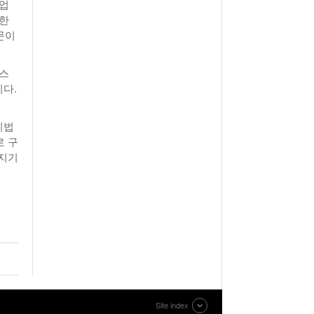
기업
실한
때문이
너스
이다.
비법
로 구
아지기
Site index