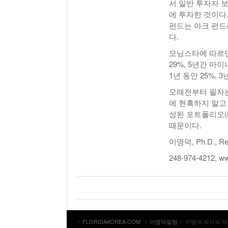
서 일반 투자자 
에 투자한 것이다
펀드는 아크 펀드라고
다.
모닝스타에 따르면
29%, 5년간 마
1년 동안 25%,
오래전부터 필자는
에 현혹하지 말고
성된 포트폴리오(P
때문이다.
이명덕, Ph.D., Regi
248-974-4212, w
FLORIDAKOREA.COM
이명덕칼럼
이명덕 박사의 재정