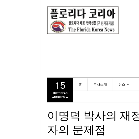
15
홈
본사소개
뉴스
MUST READ
ARTICLES
동포
미국
이명덕 박사의 재정칼럼
자의 문제점