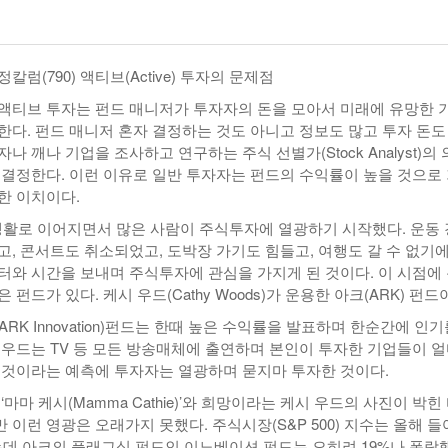
년 10
-
<발행인칼럼> 본사 ‘문화사업’에 후원과 격려 이어져
한인들 다수인 오버스테이 불법체류자들 국내선
2015년 03월 11일
- 2일 ago
공항에서 무더기 체포되고 있다
럼(790) 액티브(Active) 투자의 문제점
<발행인칼럼> 한인사회 화합 원한다면 ‘한인회관’ 포기
-
한인들 많은 오버스테이 불법체류 형사처벌한다
액티브 투자는 펀드 매니저가 투자자의 돈을 모아서 미래에 유망한 
- 2015년 02월 18일
2026년 07월 30일
야
한다. 펀드 매니저 혼자 결정하는 것도 아니고 정보도 많고 투자 돈도
View All
View All
나 깨나 기업을 조사하고 연구하는 주식 선별가(Stock Analyst)의
 결정한다. 이런 이유로 일반 투자자는 펀드의 수익률이 높을 것으로
한 이치이다.
 생활로 이어지면서 많은 사람이 주식투자에 열광하기 시작했다. 운동
고, 콘서트도 취소되었고, 도박장 가기도 힘들고, 여행도 갈 수 없기에
터와 시간을 보내며 주식투자에 관심을 가지게 된 것이다. 이 시점에
펀드가 있다. 케시 우드(Cathy Woods)가 운용한 아크(ARK) 펀드
RK Innovation)펀드는 한때 높은 수익률을 발표하며 한순간에 인기
 우드는 TV 등 모든 방송매체에 출연하며 본인이 투자한 기업들이 
 것이라는 예측에 투자자는 열광하며 묻지마 투자한 것이다.
‘마마 케시(Mamma Cathie)’와 희망이라는 케시 우드의 사진이 박힌
이런 영광은 오래가지 못했다. 주식시장(S&P 500) 지수는 올해 들
는데 아크의 플래그십 펀드인 이노베이션 펀드는 오히려 19%나 폭락