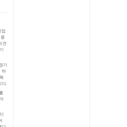
월 26일
- 2011년 05월 04일
주유 한 번으로 가 볼만한 여행지!<96회>
View All
View All
해
기업
 풍
 의견
 기
 경기
 하
 폭
이다.
를
얼마
 티
어
했다.