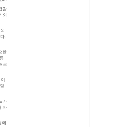
 급감
달러와
제외
다.
상승한
폭등
4배로
액이
1달
드가
 자
등에