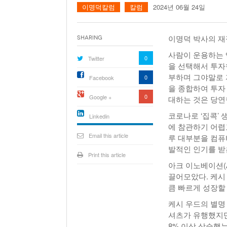
이명덕칼럼
칼럼
2024년 06월 24일
이명덕 박사의 재정칼
Sharing
사람이 운용하는 
0
Twitter
을 선택해서 투자
부하며 그야말로 자
0
Facebook
을 종합하여 투자
0
Google +
대하는 것은 당연
코로나로 ‘집콕’
Linkedin
에 참관하기 어렵
active){li-
icon[type=linkedin-bug]
Email this article
루 대부분을 컴퓨
[color=inverse]
.background{fill
발적인 인기를 받은 
Print this article
아크 이노베이션(A
끌어모았다. 케시
큼 빠르게 성장할
케시 우드의 별명 
셔츠가 유행했지만 
8% 이상 상승했