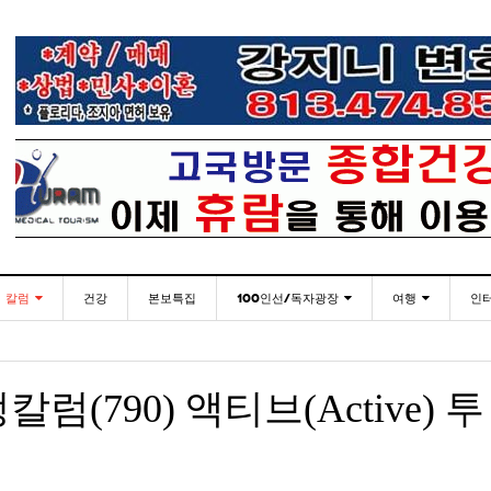
칼럼
건강
본보특집
100인선/독자광장
여행
인
발행인칼럼
100인선
인근여행지
- 2026년 
재미한국학교협의회(NAKS) 제44회 학술대회 및
플로리다코리아 애독자 여러분께 드리는 말씀
<플로
월 27일
- 2일 ago
정기총회
김명열칼럼
독자광장
놀이공원
(790) 액티브(Active) 투
이명덕칼럼
낚시/비치
- 2일 ago
<발행인 편지>플로리다코리아 “연합회 모든 기사 취재
통합한국학교 개학식 및 학생모집
미주 
- 2023년 08월 30일
- 20
부”
김선옥칼럼
골프
<기고> 매년 8월 4일이 되면 잊을 수 없는 국내외
- 2021년 12월 
김원동칼럼
- 2일 ago
복된 성탄절과 희망찬 새해 맞이하세요!
3사람!!
“플로