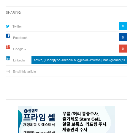
Sharing
0
Twitter
0
Facebook
0
Google +
active){li-icon[type=linkedin-bug][color=inverse] .background{fill
Linkedin
Email this article