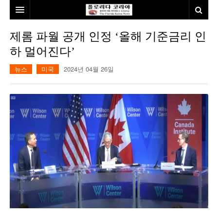
홈
제롬 파월 공개 인정 ‘올해 기준금리 인
하 멀어진다’
본사소개
뉴스
미국
2024년 04월 26일
뉴스
칼럼
동포
건강
미국
발행인칼럼
본보특집
김명열칼럼
100인선/독자광장
이명덕칼럼
여행
김선옥칼럼
100인선
인터뷰/탐방
김원동칼럼
독자광장
인근여행지
놀이공원