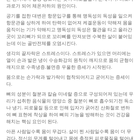
과로가 되어 체온저하의 원인이다.
공기를 접한 대변은 항문입구를 통해 맹독성의 독성을 일으켜
항문관을 상하게 하여 탄력이 없어져 케겔운동이 약해져 몸을
움직이는 기가 약해지고 맹독성의 독성은 혈관을 타고 올라간
곳이 꼬리뼈가 되므로 꼬리뼈를 만져보면 수북한 살이 붙어있
는데 이는 골반전체를 오염시킨다.
생각의 끝자락은 스트레스이다. 스트레스가 있으면 머리에는
열이 손과 발은 냉이 수승화강의 원칙이 깨지므로 몸의 균형이
깨지므로 수족냉증.불면증 우울한 증세가 시작된다.
몸으로는 손가락과 발가락이 협착되어지고 굳어지는 증세이
다.
뼈의 성분이 철분과 칼슘 미네랄 증으로 구성되어져 있는데 우
리가 섭취한 음식물의 영양소 중 철분이 뼈로 흡수되기전 독소
나 냉기. 피로물질 등으로 인해 입자가 굵어진 산화철로 변하
여 뼈 표현에 착상을 하여 뼈의 기능을 방해하는 것이 건강을
해치는 핵심 요인이 된다.
아픈 사람일수록 몸이 무겁다. 살이 찐 사람일수록 몸이 더 무
겁다. 정신의 무게를 털어내고 몸에 축적된 피로물질을 털어내