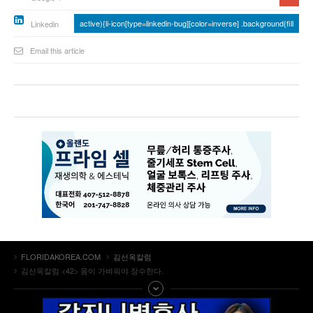
active){li-icon[type=linkedin-bug][color=inverse] .background{fill
Linkedin
Email this article
FLORIDAKOREA.COM
김선옥칼럼
김선옥칼럼 <42> 몸이 가벼워야 장수한다.