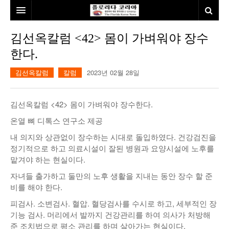
홈
김선옥칼럼 <42> 몸이 가벼워야 장수
한다.
본사소개
김선옥칼럼
칼럼
2023년 02월 28일
뉴스
칼럼
동포
김선옥칼럼 <42> 몸이 가벼워야 장수한다.
건강
미국
발행인칼럼
온열 뼈 디톡스 연구소 제공
내 의지와 상관없이 장수하는 시대로 돌입하였다. 건강검진을
본보특집
김명열칼럼
정기적으로 하고 의료시설이 잘된 병원과 요양시설에 노후를
100인선/독자광장
이명덕칼럼
맡겨야 하는 현실이다.
자녀들 출가하고 둘만의 노후 생활을 지내는 동안 장수 할 준
여행
김선옥칼럼
100인선
비를 해야 한다.
인터뷰/탐방
김원동칼럼
독자광장
인근여행지
피검사. 소변검사. 혈압. 혈당검사를 수시로 하고, 세부적인 장
기능 검사. 머리에서 발까지 건강관리를 하여 의사가 처방해
놀이공원
준 조치법으로 평소 관리를 하며 살아가는 현실이다.