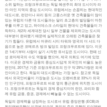
소위 말하는 프랑크푸르트는 독일 헤센주의 최대 도시이자 라
인-마인 지역의 중심 도시이다. 유럽에서는 손꼽히는 현대적인
대도시로, 런던이나 파리 등의 고풍스러운 옛 건축물들이 많이
있는 유럽의 다른 대 도시들과는 달리 초고층의 빌딩들이 마천
루를 이루고 있고, 하이데스크 스타일의 현대식 건축물들이 가
득하다. 제2차 세계대전 당시 일부 건물을 제외하고는 도시의
대부분이 완파됐기 때문에 실제적으로 오래된 건축물들은 찾
기가 힘들다. 유럽에서 머큐리 시티 타워와 영국의 더 샤드 다
음으로 높은 코메르츠 방크 빌딩도 프랑크푸르트에 있다. 이곳
은 1세기부터 사람이 살기 시작한 유서깊은 도시이다. 한때 신
성 로마제국의 수도 역할을 했으며, 제국 의회도 여기에 있었
다. 이곳은 경제와 금융의 중심도시답게 외국인의 비율도 높은
편인데, 2017년 기준 프랑크푸르트의 인구 약 29%가량은 외국
인이라고 한다. 독일의 대도시중에는 가장 높다. 참고로 독일
에서 외국인비율이 가장높은 도시는 오펜바흐로 33%가 외국
인 인구인데, 프랑크푸르트 바로 옆의 통근권에 위치한 도시이
다. 프랑크푸르트는 독일의 경제 중심지이며 런던, 파리와 함
께 유럽 금융, 증권, 경제에서 빼놓을 수 없는 도시이다.
독일의 경제력을 상징하는 도시로서 유럽 중앙은행 (ECB)과
독일연방은행이 이곳에 있으며, 독일의 주요 은행인 도이체방