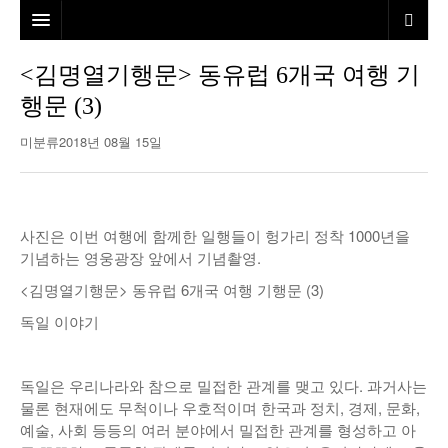
홈
<김명열기행문> 동유럽 6개국 여행 기
행문 (3)
본사소개
미분류
2018년 08월 15일
뉴스
칼럼
동포
건강
미국
발행인칼럼
사진은 이번 여행에 함께한 일행들이 헝가리 정착 1000년을
기념하는 영웅광장 앞에서 기념촬영.
본보특집
김명열칼럼
<김명열기행문> 동유럽 6개국 여행 기행문 (3)
100인선/독자광장
이명덕칼럼
독일 이야기
여행
김선옥칼럼
100인선
독일은 우리나라와 참으로 밀접한 관계를 맺고 있다. 과거사는
인터뷰/탐방
김원동칼럼
독자광장
인근여행지
물론 현재에도 무척이나 우호적이며 한국과 정치, 경제, 문화,
예술, 사회 등등의 여러 분야에서 밀접한 관계를 형성하고 아
놀이공원