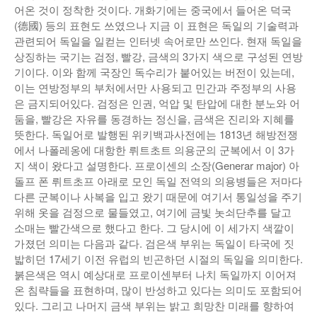
어온 것이 정착한 것이다. 개화기에는 중국에서 들어온 덕국
(德國) 등의 표현도 쓰였으나 지금 이 표현은 독일의 기술력과
관련되어 독일을 일컫는 인터넷 속어로만 쓰인다. 현재 독일을
상징하는 국기는 검정, 빨강, 금색의 3가지 색으로 구성된 연방
기이다. 이와 함께 국장인 독수리가 붙어있는 버전이 있는데,
이는 연방정부의 부처에서만 사용되고 민간과 주정부의 사용
은 금지되어있다. 검정은 인권, 억압 및 탄압에 대한 분노와 어
둠을, 빨강은 자유를 동경하는 정신을, 금색은 진리와 지혜를
뜻한다. 독일어로 발행된 위키백과사전에는 1813년 해방전쟁
에서 나폴레옹에 대항한 뤼트초트 의용군의 군복에서 이 3가
지 색이 왔다고 설명한다. 프로이센의 소장(Generar major) 아
돌프 폰 뤼트초프 아래로 모인 독일 전역의 의용병들은 저마다
다른 군복이나 사복을 입고 왔기 때문에 여기서 통일성을 주기
위해 옷을 검정으로 물들였고, 여기에 금빛 놋쇠단추를 달고
소매는 빨간색으로 했다고 한다. 그 당시에 이 세가지 색깔이
가졌던 의미는 다음과 같다. 검은색 부위는 독일이 타국에 짓
밟히던 17세기 이전 유럽의 빈곤하던 시절의 독일을 의미한다.
붉은색은 역시 예상대로 프로이센부터 나치 독일까지 이어져
온 침략들을 표현하며, 많이 반성하고 있다는 의미도 포함되어
있다. 그리고 나머지 금색 부위는 밝고 희망찬 미래를 향하여