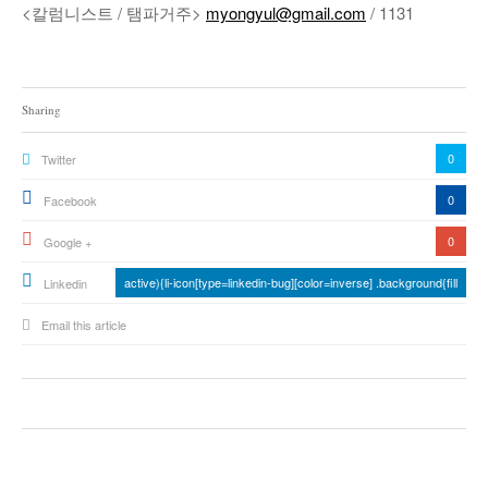
<칼럼니스트 / 탬파거주>
myongyul@gmail.com
/ 1131
Sharing
0
Twitter
0
Facebook
0
Google +
active){li-icon[type=linkedin-bug][color=inverse] .background{fill
Linkedin
Email this article