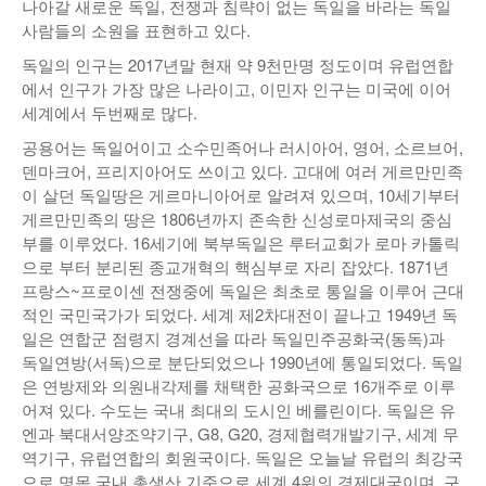
나아갈 새로운 독일, 전쟁과 침략이 없는 독일을 바라는 독일
사람들의 소원을 표현하고 있다.
독일의 인구는 2017년말 현재 약 9천만명 정도이며 유럽연합
에서 인구가 가장 많은 나라이고, 이민자 인구는 미국에 이어
세계에서 두번째로 많다.
공용어는 독일어이고 소수민족어나 러시아어, 영어, 소르브어,
덴마크어, 프리지아어도 쓰이고 있다. 고대에 여러 게르만민족
이 살던 독일땅은 게르마니아어로 알려져 있으며, 10세기부터
게르만민족의 땅은 1806년까지 존속한 신성로마제국의 중심
부를 이루었다. 16세기에 북부독일은 루터교회가 로마 카톨릭
으로 부터 분리된 종교개혁의 핵심부로 자리 잡았다. 1871년
프랑스~프로이센 전쟁중에 독일은 최초로 통일을 이루어 근대
적인 국민국가가 되었다. 세계 제2차대전이 끝나고 1949년 독
일은 연합군 점령지 경계선을 따라 독일민주공화국(동독)과
독일연방(서독)으로 분단되었으나 1990년에 통일되었다. 독일
은 연방제와 의원내각제를 채택한 공화국으로 16개주로 이루
어져 있다. 수도는 국내 최대의 도시인 베를린이다. 독일은 유
엔과 북대서양조약기구, G8, G20, 경제협력개발기구, 세계 무
역기구, 유럽연합의 회원국이다. 독일은 오늘날 유럽의 최강국
으로 명목 국내 총생산 기준으로 세계 4위의 경제대국이며, 구