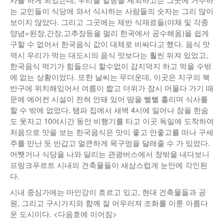
는 교민들이 식당에 와서 식사하는 사람들의 숫자는 그리 많이
보이지 않았다. 그리고 그곳에는 제반 식재료들(야채 및 각종
양념=된장,간장,고추장등을 멀리 한국에서 공수해옴)을 쉽게
구할 수 없어서 한국음식 값이 대체로 비싸다고 했다. 음식 맛
역시 우리가 먹는 대도시의 음식 맛보다는 훨씬 뒤져 있었고,
한국음식 먹기가 힘들으니 할수없이 감지덕지 하고 먹을 수밖
에 없는 상황이었다. 또한 날씨는 무더운데, 이곳은 지구의 북
반구에 위치해있어서 여름이 짧고 더위가 잠시 머물다 가기 때
문에 에어컨 시설이 전혀 안돼 있어 땀을 뻘뻘 흘리며 식사를
할 수 밖에 없었다. 탬파 집에서 새벽 4시에 일어나 잠을 한숨
도 못자고 10여시간 동안 비행기를 타고 이곳 독일에 도착하여
처음으로 맛을 보는 한국음식은 맛이 좋고 안좋고를 떠나 구세
주를 만난 듯 반갑고 얼큰하게 목구멍을 달래줄 수 가 있었다.
어쨋거나 식당을 나와 달리는 관광버스에서 창밖을 내다보니
프랑크푸르트 시내의 건축물들이 새삼스럽게 눈안에 각인된
다.
시내 중심가에는 마인강이 흐르고 있고, 현대 건축물들과 공
원, 그리고 구시가지와 함께 잘 어우러져 조화를 이룬 아름다
운 도시이다. <다음호에 이어짐>