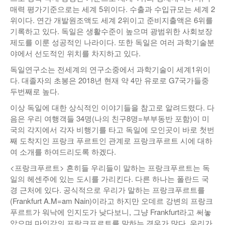
매력 평가기준으로는 세계 5위이다. 수출과 수입규모는 세계 2
위이다. 연간 개발원조액도 세계 2위이고 준비지출액은 6위를
기록하고 있다. 독일은 생활수준이 높으며 광범위한 사회보장
제도를 이룬 성공적인 나라이다. 또한 독일은 여러 과학기술분
야에서 선도적인 위치를 차지하고 있다.
독일연구소는 전세계의 연구소중에서 과학기술이 세계1위이
다. 대졸자의 초봉은 2018년 현재 약 4만 유로로 G7국가들중
두번째로 높다.
이상 독일에 대한 상식적인 이야기들을 참고로 알려드렸다. 다
음은 우리 여행객들 34명(나의 친구8명=부부동반 포함)이 미
국의 각지에서 각자 비행기를 타고 독일에 모인곳이 바로 첫번
째 도착지인 프랑크 푸르트인 관계로 프랑크푸르트 시에 대하
여 소개를 하여드리도록 하겠다.
<프랑크푸르트> 흔히들 우리들이 말하는 프랑크푸르트는 독
일의 헤센주에 있는 도시를 가리킨다. 다른 하나는 폴란드 국
경 근처에 있다. 공식적으로 우리가 말하는 프랑크푸르트를
(Frankfurt A.M=am Nain)이라고 하지만 오데르 강변의 프랑크
푸르트가 워낙에 인지도가 낮다보니, 그냥 Frankfurt라고 써놓
았으며 마인강의 프랑크프르트를 말하는 경우가 많다. 우리가