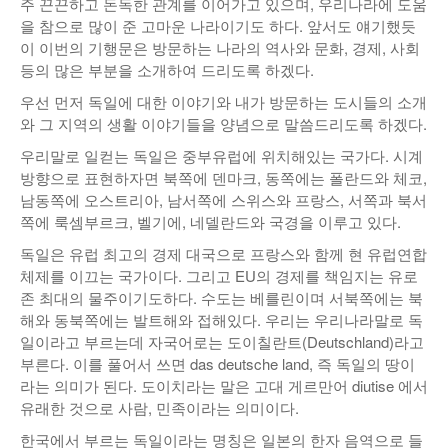
주 끈끈하고 돈독한 관계를 이어가고 있으며, 우리나라에 도움
을 참으로 많이 준 고마운 나라이기도 하다. 앞서도 얘기했듯
낚시/비치
이 이번의 기행문은 방문하는 나라의 역사와 문화, 경제, 사회
골프
등의 많은 부분을 소개하여 드리도록 하겠다.
우선 먼저 독일에 대한 이야기와 내가 방문하는 도시들의 소개
와 그 지역의 생활 이야기들을 양념으로 말씀드리도록 하겠다.
우리말로 일컫는 독일은 중부유럽에 위치해있는 국가다. 시계
방향으로 표현하자면 북쪽에 덴마크, 동쪽에는 폴란드와 체코,
남동쪽에 오스트리아, 남서쪽에 스위스와 프랑스, 서쪽과 북서
쪽에 룩셈부르크, 벨기에, 네델란드와 국경을 이루고 있다.
독일은 유럽 최고의 경제 대국으로 프랑스와 함께 현 유럽연합
체제를 이끄는 국가이다. 그리고 EU의 경제를 책임지는 유로
존 최대의 물주이기도하다. 수도는 베를린이며 서북쪽에는 북
해와 동북쪽에는 발트해와 접해있다. 우리는 우리나라말로 독
일이라고 부르는데 자국어로는 도이칠란트(Deutschland)라고
부른다. 이를 풀어서 쓰면 das deutsche land, 즉 독일의 땅이
라는 의미가 된다. 도이치라는 말은 고대 게르만어 diutise 에서
유래한 것으로 사람, 민족이라는 의미이다.
한국에서 부르는 독일이라는 명칭은 일본의 한자 음역으로 들