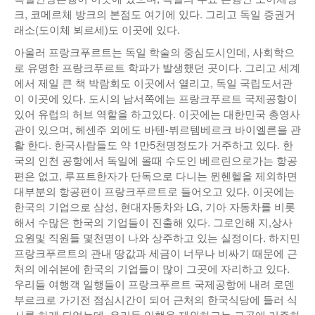
크, 코메르체 방크의 본점도 여기에 있다. 그리고 독일 증권거
래소(도이체 뵈르세)도 이곳에 있다.
아울러 프랑크푸르트는 독일 학술의 중심도시인데, 사회학으
로 유명한 프랑크푸르트 학파가 발생했던 곳이다. 그리고 세계
에서 제일 큰 책 박람회도 이곳에서 열리고, 독일 국립도서관
이 이곳에 있다. 도시의 남서쪽에는 프랑크푸르트 국제공항이
있어 유럽의 허브 역할을 하고있다. 이곳에는 대한민국 총영사
관이 있으며, 헤센주 외에도 바텐-뷔르템베르크 바이엘른을 관
활 한다. 한국사람들도 약 1만5천명정도가 거주하고 있다. 한
국의 인천 공항에서 독일에 올때 수도인 베르린으로가는 항공
편은 없고, 루프트한자가 단독으로 다니는 뮌헨헬을 제외하면
대부분의 항공편이 프랑크푸르트로 들어오고 있다. 이곳에는
한국의 기업으로 삼성, 현대자동차와 LG, 기아 자동차를 비롯
해서 수많은 한국의 기업들이 진출해 있다. 그로인해 지,상사
요원및 직원들 몇천명이 나와 상주하고 있는 실정이다. 하지민
프랑크푸르트의 관내 땅값과 세금이 너무나 비싸기 때문에 근
처의 에쉬본에 한국의 기업들이 많이 그곳에 자리하고 있다.
우리들 여행객 일행들이 프랑크푸르트 국제공항에 내려 로덴
부르크로 가기전 점심시간이 되어 근처의 한국식당에 들러 식
사를 하게 되었는데, 우리들 일행을 제외하고는 그곳에 거주하