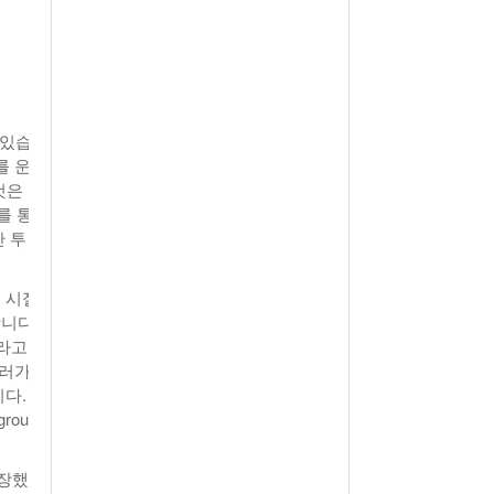
월 26일
- 2011년 05월 04일
주유 한 번으로 가 볼만한 여행지!<96회>
View All
View All
해
 있습
를 운
것은
를 통
 투
 시절
합니다.
사라고
밀러가
다.
group
성장했