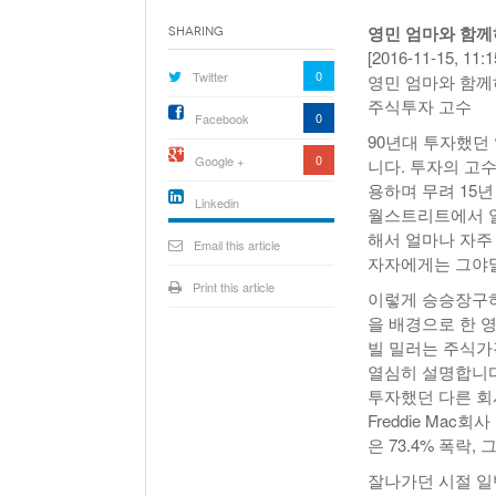
영민 엄마와 함께하
Sharing
[2016-11-15, 1
0
Twitter
영민 엄마와 함께하
주식투자 고수
0
Facebook
90년대 투자했던 일
0
Google +
니다. 투자의 고수라
용하며 무려 15
Linkedin
월스트리트에서 일
active){li-
해서 얼마나 자주
icon[type=linkedin-bug]
Email this article
[color=inverse]
자자에게는 그야말
.background{fill
Print this article
이렇게 승승장구하
을 배경으로 한 영화
빌 밀러는 주식가격
열심히 설명합니다
투자했던 다른 회
Freddie Mac회사 
은 73.4% 폭락,
잘나가던 시절 일반 