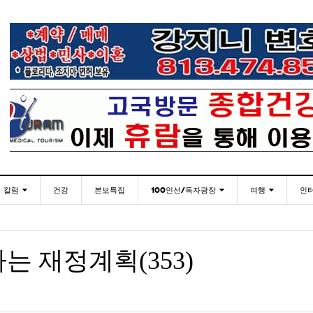
칼럼
건강
본보특집
100인선/독자광장
여행
인
발행인칼럼
100인선
인근여행지
- 2026년 
재미한국학교협의회(NAKS) 제44회 학술대회 및
플로리다코리아 애독자 여러분께 드리는 말씀
<플로
월 27일
- 20 hours ago
정기총회
김명열칼럼
독자광장
놀이공원
는 재정계획(353)
이명덕칼럼
낚시/비치
- 20 hours ago
<발행인 편지>플로리다코리아 “연합회 모든 기사 취재
통합한국학교 개학식 및 학생모집
미주 
- 2023년 08월 30일
- 20
부”
김선옥칼럼
골프
<기고> 매년 8월 4일이 되면 잊을 수 없는 국내외
- 2021년 12월 
김원동칼럼
- 20 hours ago
복된 성탄절과 희망찬 새해 맞이하세요!
3사람!!
“플로