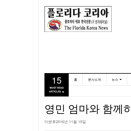
15
홈
본사소개
뉴스
MUST READ
ARTICLES
동포
미국
영민 엄마와 함께하
미분류
2016년 11월 15일