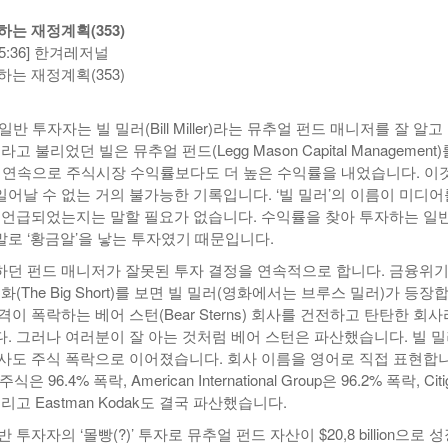
년 10
는 재정계획(353)
-
<발행인칼럼> 본사 ‘문화사업’에 후원과 격려 이어져
한인들 다수인 오버스테이 불법체류자들 국내선
2015년 03월 11일
1:15:36] 한겨레저널
- 21 hours ago
공항에서 무더기 체포되고 있다
는 재정계획(353)
<발행인칼럼> 한인사회 화합 원한다면 ‘한인회관’ 포기
-
한인들 많은 오버스테이 불법체류 형사처벌한다
- 2015년 02월 18일
2026년 07월 30일
야
반 투자자는 빌 밀러(Bill Miller)라는 뮤추얼 펀드 매니저를 잘 알고
View All
View All
고 불리었던 빌은 뮤추얼 펀드(Legg Mason Capital Management)
년 연속으로 주식시장 수익률보다도 더 높은 수익률을 내었습니다. 이
어날 수 없는 거의 불가능한 기록입니다. ‘빌 밀러’의 이름이 미디어
 언급되었는지는 말할 필요가 없습니다. 수익률을 찾아 투자하는 일반
로 ‘황금알’을 낳는 투자였기 때문입니다.
던 펀드 매니저가 잘못된 투자 결정을 연속적으로 합니다. 금융위기
(The Big Short)를 보면 빌 밀러(영화에서는 브루스 밀러)가 등장
이 폭락하는 베어 스턴(Bear Sterns) 회사를 건전하고 탄탄한 회
. 그러나 여러분이 잘 아는 것처럼 베어 스턴은 파산했습니다. 빌 
사도 주식 폭락으로 이어졌습니다. 회사 이름을 영어로 직접 표현합니
주식은 96.4% 폭락, American International Group은 96.2% 폭락, Citi
 그리고 Eastman Kodak도 결국 파산했습니다.
투자자의 ‘몰빵(?)’ 투자로 뮤추얼 펀드 자산이 $20,8 billion으로 