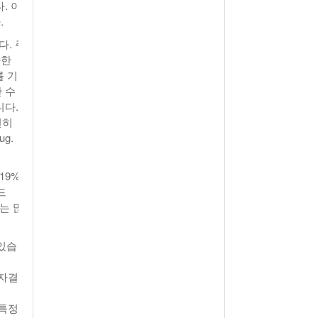
. 이
.
다. 주
자한
를 기
간 수
니다.
전히
ug.
19%
드
비는 많
있습
투자결
 특정