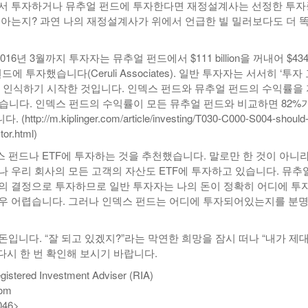
서 투자하거나 뮤추얼 펀드에 투자한다면 재정설계사는 선정한 투
 아는지? 과연 나의 재정설계사가 위에서 언급한 빌 밀러보다도 더 똑똑
2016년 3월까지 투자자는 뮤추얼 펀드에서 $111 billion을 꺼내어 $43
 펀드에 투자했습니다(Ceruli Associates). 일반 투자자는 서서히 ‘투자
을 인식하기 시작한 것입니다. 인덱스 펀드와 뮤추얼 펀드의 수익률을
았습니다. 인덱스 펀드의 수익률이 모든 뮤추얼 펀드와 비교하면 82%
tp://m.kiplinger.com/article/investing/T030-C000-S004-should
tor.html)
 펀드나 ETF에 투자하는 것을 추천했습니다. 말로만 한 것이 아니라
나 우리 회사의 모든 고객의 자산도 ETF에 투자하고 있습니다. 뮤추
의 결정으로 투자하므로 일반 투자자는 나의 돈이 정확히 어디에 투
우 어렵습니다. 그러나 인덱스 펀드는 어디에 투자되어있는지를 분명
입니다. “잘 되고 있겠지?”라는 막연한 희망을 잠시 떠나 “내가 제
다시 한 번 확인해 보시기 바랍니다.
stered Investment Adviser (RIA)
com
046>