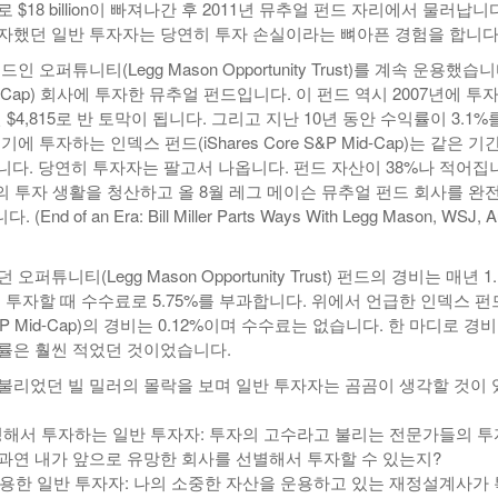
$18 billion이 빠져나간 후 2011년 뮤추얼 펀드 자리에서 물러납니다
자했던 일반 투자자는 당연히 투자 손실이라는 뼈아픈 경험을 합니다
인 오퍼튜니티(Legg Mason Opportunity Trust)를 계속 운용했습니
d Cap) 회사에 투자한 뮤추얼 펀드입니다. 이 펀드 역시 2007년에 투
11년 $4,815로 반 토막이 됩니다. 그리고 지난 10년 동안 수익률이 3.1%
에 투자하는 인덱스 펀드(iShares Core S&P Mid-Cap)는 같은 기
니다. 당연히 투자자는 팔고서 나옵니다. 펀드 자산이 38%나 적어집
의 투자 생활을 청산하고 올 8월 레그 메이슨 뮤추얼 펀드 회사를 완
d of an Era: Bill Miller Parts Ways With Legg Mason, WSJ, A
퍼튜니티(Legg Mason Opportunity Trust) 펀드의 경비는 매년 1.
 투자할 때 수수료로 5.75%를 부과합니다. 위에서 언급한 인덱스 펀
e S&P Mid-Cap)의 경비는 0.12%이며 수수료는 없습니다. 한 마디로 경
률은 훨씬 적었던 것이었습니다.
불리었던 빌 밀러의 몰락을 보며 일반 투자자는 곰곰이 생각할 것이 
정해서 투자하는 일반 투자자: 투자의 고수라고 불리는 전문가들의 
과연 내가 앞으로 유망한 회사를 선별해서 투자할 수 있는지?
용한 일반 투자자: 나의 소중한 자산을 운용하고 있는 재정설계사가