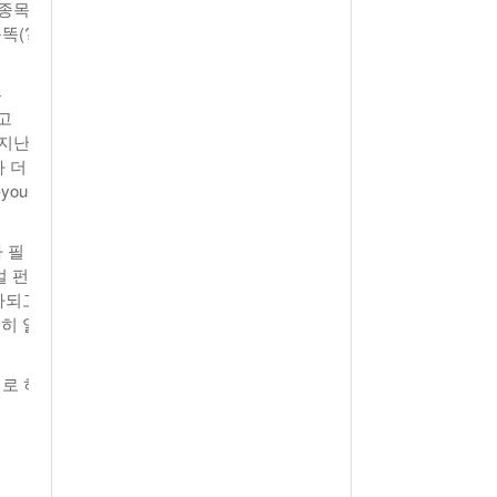
자종목
(?)
4
 고
 지난
가 더
-you-
 필
얼 펀
자되고
히 알
대로 하