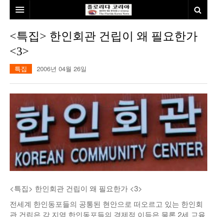
홈
<특집> 한인회관 건립이 왜 필요한가
<3>
본사소개
특집
2006년 04월 26일
뉴스
칼럼
동포
건강
미국
발행인칼럼
본보특집
김명열칼럼
100인선/독자광장
이명덕칼럼
여행
김선옥칼럼
100인선
<특집> 한인회관 건립이 왜 필요한가 <3>
인터뷰/탐방
김원동칼럼
독자광장
인근여행지
전세계 한인동포들의 공통된 현안으로 떠오르고 있는 한인회
놀이공원
관 건립은 각 지역 한인동포들의 경제적 이득은 물론 2세 교육