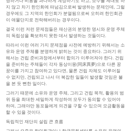
영하거나 비용을 과다하게 계상하기도 하고, 보수를 제대로 하
지 않고 차기 한인회에 떠넘김으로써 발생하는 문제인데, 그럴
경우에도 그 지역의 한인회가 분열됨으로써 오히려 한인회관
이 애물단지로 전락해버리는 경우이다.
결국 이런 저런 문제점들은 재산권의 분명한 명시와 운영 주체
의 독립성을 확보하지 못한 데서 발생하는 것들이다.
따라서 이런 여러 가지 문제점을 사전에 예방하기 위해서는 소
유와 운영 주체를 분명하게 밝히는 것이 중요하다. 그러기 위
해서는 건립 준비과정에서부터 합의가 이루어져야 한다. 건립
을 준비하는 주체들이 각자 동상이몽(同床異夢)으로 다른 꿍
꿍이를 가지고 참여하고 있다면, 물론 건립 자체도 이루어질
수 없지만, 건립되고 나서 더 복잡한 일들이 발생할 것임은 불
을 본 듯 뻔한 일이다.
그러기 때문에 소유와 운영 주체, 그리고 건립 목적, 활용의 범
위 등을 최대한 세밀하게 작성하여 모두가 동의할 수 있어야
하며, 그래야만 동포들에게 의견을 구할 수 있으며 모금활동을
할 수 있을 것이다.
독립적인 재단의 설립 큰 흐름
그래서 요즘은 한인회관이나 한국문화센터를 소유와 운영의