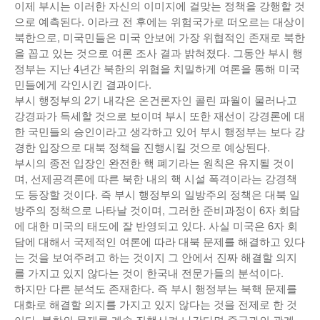
이제 부시는 이러한 자신의 이미지에 걸맞는 정책을 강행할 것
낚시/비치
으로 예측된다. 이라크 전 후에는 위험국가로 떠오르는 대상이
북한으로, 미국민들은 미국 안보에 가장 위협적인 존재로 북한
골프
을 꼽고 있는 것으로 여론 조사 결과 밝혀졌다. 그동안 부시 행
정부는 지난 4년간 북한의 위협을 치밀하게 여론을 통해 미국
민들에게 각인시킨 결과이다.
부시 행정부의 2기 내각은 온건론자인 콜린 파월이 물러나고
강경파가 득세할 것으로 보이며 부시 또한 재선이 강경론에 대
한 국민들의 승인이라고 생각하고 있어 부시 행정부는 보다 강
경한 입장으로 대북 정책을 진행시킬 것으로 예상된다.
부시의 종전 입장인 완전한 핵 폐기라는 원칙은 유지될 것이
며, 선제공격론에 따른 북한 내의 핵 시설 폭격이라는 강경책
도 등장할 것이다. 즉 부시 행정부의 일방주의 정책은 대북 일
방주의 정책으로 나타날 것이며, 그러한 준비과정이 6자 회담
에 대한 미국의 태도에 잘 반영되고 있다. 사실 미국은 6자 회
담에 대해서 국제적인 여론에 따라 대북 문제를 해결하고 있다
는 것을 보여주려고 하는 것이지 그 안에서 진짜 해결할 의지
를 가지고 있지 않다는 것이 한국내 전문가들의 분석이다.
하지만 다른 분석도 존재한다. 즉 부시 행정부는 북핵 문제를
대화로 해결할 의지를 가지고 있지 않다는 것을 전제로 한 것
이다. 북한의 문제를 계속 진행시켜 나간다면 중국과의 관계