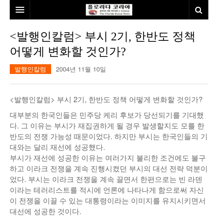
홈
<발행인칼럼> 부시 2기, 한반도 정책
어떻게 변화할 것인가?
본사소개
발행인칼럼
2004년 11월 10일
뉴스
칼럼
동포
<발행인칼럼> 부시 2기, 한반도 정책 어떻게 변화할 것인가?
건강
미국
발행인칼럼
대부분의 한국인들은 민주당 케리 후보가 당선되기를 기대했
다. 그 이유는 부시가 재집권하게 될 경우 발생할지도 모를 한
본보특집
김명열칼럼
반도의 전쟁 가능성 때문이었다. 하지만 부시는 한국인들의 기
대와는 달리 재선에 성공했다.
100인선/독자광장
이명덕칼럼
부시가 재선에 성공한 이유는 여러가지 불리한 조건에도 불구
하고 이라크 전쟁을 계속 진행시켰던 부시의 대선 전략 덕분이
여행
김선옥칼럼
100인선
었다. 부시는 이라크 전쟁을 계속 끌면서 한편으로는 빈 라덴
이라는 테러리스트를 적시에 언론에 나타나게 함으로써 자신
인터뷰/탐방
김원동칼럼
독자광장
인근여행지
이 전쟁을 이끌 수 있는 대통령이라는 이미지를 유지시키면서
대선에 성공한 것이다.
놀이공원