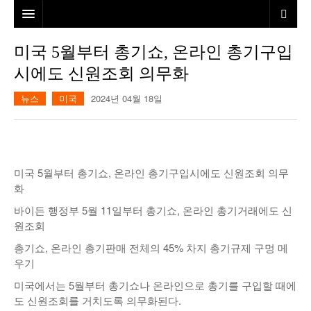
홈
미국 5월부터 총기쇼, 온라인 총기구입
시에도 신원조회 의무화
본사소개
뉴스
미국
2024년 04월 18일
뉴스
칼럼
동포
건강
미국
발행인칼럼
미국 5월부터 총기쇼, 온라인 총기구입시에도 신원조회 의무
본보특집
김명열칼럼
화
바이든 행정부 5월 11일부터 총기쇼, 온라인 총기거래에도 신
100인선/독자광장
이명덕칼럼
원조회
여행
김선옥칼럼
100인선
총기쇼, 온라인 총기판매 전체의 45% 차지 총기규제 구멍 메
우기
인터뷰/탐방
김원동칼럼
독자광장
인근여행지
미국에서는 5월부터 총기쇼나 온라인으로 총기를 구입할 때에
도 신원조회를 거치도록 의무화된다.
놀이공원