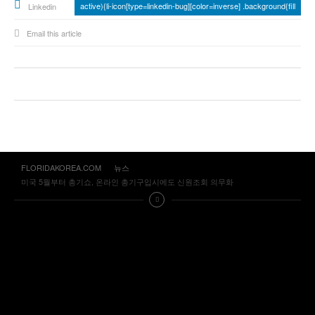
active){li-icon[type=linkedin-bug][color=inverse] .background{fill
Linkedin
Email this article
FLORIDAKOREA.COM
뉴스
미국 5월부터 총기쇼, 온라인 총기구입시에도 신원조회 의무화