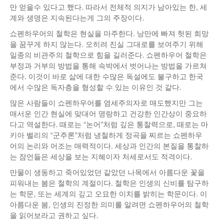
만 얻을수 있다고 했다. 따라서 전체적 의지가 남아있는 한, 세
계와 생명은 지속된다는게 그의 주장이다.
쇼펜하우어의 철학은 현실을 마주한다. 낭만에 빠져 헛된 희망
을 꿈꾸게 하지 않는다. 오히려 진실 그대로를 보여주기 위해
일종의 비관주의 철학으로 힘을 길러준다. 쇼펜하우어 철학은
부정과 거부의 방법을 통해 속박에서 벗어나는 방법을 가르쳐
준다. 이것이 바로 삶에 대한 수많은 독설에도 불구하고 한국
에서 수많은 독자층을 형성할 수 있는 이유인 것 같다.
많은 사람들이 쇼펜하우어를 염세주의자로 매도했지만 그는
매서운 인간 현실에 맞대어 명랑하고 건강한 인간상이 중요하
다고 역설한다. 때로는 “논어”처럼 깊은 통찰력으로, 때로는 마
키아 벨리의 “군주론”처럼 냉철하게 정곡을 찌르는 쇼펜하우
어의 논리와 어조는 매력적이다. 세상과 인간의 본질을 통찰하
는 잠언들은 세상을 보는 지혜이자 처세로서도 적격이다.
만물이 생동하고 죽어있었던 같았던 나목에서 아름다운 꽃을
피워내는 봄은 철학의 계절이다. 철학은 인생의 신비를 탐구하
는 학문, 또는 세계의 깊고 오묘한 이치를 밝히는 학문이다. 이
아름다운 봄, 인생의 진정한 의미를 알려면 쇼펜하우어의 철학
을 읽어보라고 권하고 싶다.