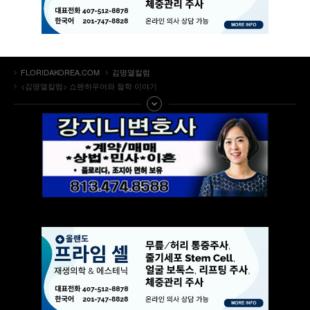
FLORIDAKOREA.COM
김명열칼럼
<김명열칼럼> 쇼펜하우어와 철학 이야기