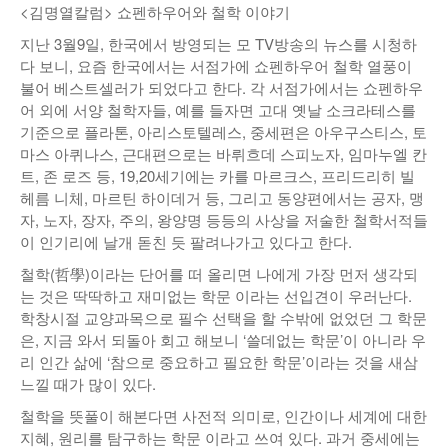
<김명열칼럼> 쇼펜하우어와 철학 이야기
낚시/비치
지난 3월9일, 한국에서 방영되는 모 TV방송의 뉴스를 시청하
다 보니, 요즘 한국에서는 서점가에 쇼펜하우어 철학 열풍이
골프
불어 베스트셀러가 되었다고 한다. 각 서점가에서는 쇼펜하우
어 외에 서양 철학자들, 예를 들자면 고대 옛날 소크라테스를
기준으로 플라톤, 아리스토텔레스, 중세편은 아우구스티스, 토
마스 아퀴나스, 근대편으로는 바뤼흐데 스피노자, 임마누엘 칸
트, 존 로즈 등, 19,20세기에는 카를 마르크스, 프리드리히 빌
헤름 니체, 마르틴 하이데거 등, 그리고 동양편에서는 공자, 맹
자, 노자, 장자, 주의, 왕양명 등등의 사상을 저술한 철학서적들
이 인기리에 날개 돋친 듯 팔려나가고 있다고 한다.
철학(哲學)이라는 단어를 떠 올리면 나에게 가장 먼저 생각되
는 것은 딱딱하고 재미없는 학문 이라는 선입견이 우러난다.
학창시절 교양과목으로 필수 선택을 할 수밖에 없었던 그 학문
은, 지금 와서 되돌아 회고 해보니 ‘쓸데없는 학문’이 아니라 우
리 인간 삶에 ‘참으로 중요하고 필요한 학문’이라는 것을 새삼
느낄 때가 많이 있다.
철학을 뜻풀이 해본다면 사전적 의미로, 인간이나 세계에 대한
지혜, 원리를 탐구하는 학문 이라고 쓰여 있다. 과거 중세에는