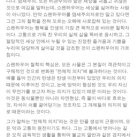
니다. 염세주의, 또는 비관주의라 함은 세상을 괴롭고 귀찮은
것으로 여김을 말하는데, 쇼펜하우어는 세상을 싫어하는 사람
이 아니었다. 만약 쇼펜하우어를 염세주의자로만 알고 있다면
그건 그의 철학을 전혀 모르는 오해에 사로잡혀 있는 것이다.
쇼펜하우어는 행복을 인생의 가장 큰 목적으로 바라본 철학자
이다. 고통으로 가득 찬 우리의 실제 삶을 똑바로 응시하고, 그
절망적인 세상 안에서 누릴 수 있는 진정한 즐거움과 기쁨을
누리며 당당하게 살아갈 것을 강조한 것이 쇼펜하우어의 가르
침이다.
쇼펜하우어 철학의 핵심은, 모든 사물은 그 본질이 객관적이고
구체적인 것으로 변화된 “전체적 의지”에 불과하다는 것이다.
예를 들어 인간의 탄생은 탄생 이전부터 있었던 우리의 의지
때문에 이루어진 것이고, 눈에 망막이 형성된 것도 우리 자신
이 무언가를 보고자 하는 의지가 있었기 때문 이라는 것이다.
이것은 동식물뿐만 아니라 자연현상, 즉 물이 바다로 흐르는
것, 자석이 쇠를 끌어당기는 것조차도 그 개체들의 의지의 발
로 때문이라는 것이다.
그가 말하는 “전체적 의지”라는 것은 만물 생성의 근원이며, 모
든 악과 고통의 원천이기도 하다. 그는 고통에서 벗어나는 길
은 오직 금욕적인 생활을 통하여 불교의 열반과 같은 경지에서