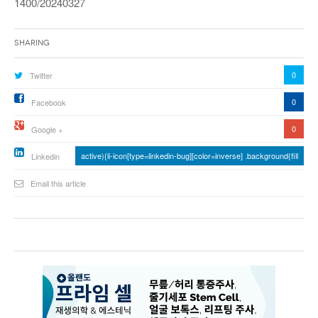
1400/20240327
Sharing
0
Twitter
0
Facebook
0
Google +
active){li-icon[type=linkedin-bug][color=inverse] .background{fill
Linkedin
Email this article