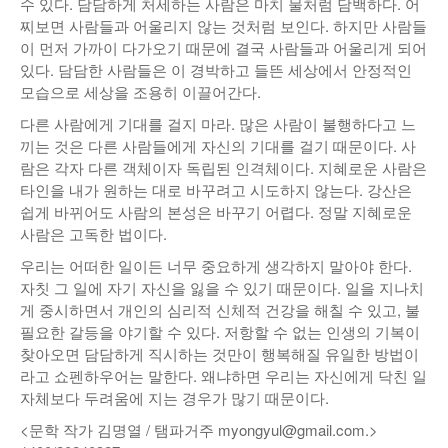
수 있다. 담담하게 처세하는 사람은 마치 물처럼 담백하다. 어
찌보면 사람들과 어울리지 않는 것처럼 보인다. 하지만 사람들
이 먼저 가까이 다가오기 때문에 결국 사람들과 어울리게 되어
있다. 담담한 사람들은 이 경박하고 들뜬 세상에서 안정적인
모습으로 세상을 조용히 이끌어간다.
다른 사람에게 기대를 걸지 마라. 많은 사람이 불행하다고 느
끼는 것은 다른 사람들에게 자신의 기대를 걸기 때문이다. 사
람은 각자 다른 객체이자 독립된 인격체이다. 지혜로운 사람은
타인을 내가 원하는 대로 바꾸려고 시도하지 않는다. 강산은
쉽게 바뀌어도 사람의 본성은 바꾸기 어렵다. 정말 지혜로운
사람은 고독한 법이다.
우리는 어떠한 일이든 너무 중요하게 생각하지 말아야 한다.
자칫 그 일에 자기 자신을 잃을 수 있기 때문이다. 일을 지나치
게 중시하면서 개인의 심리적 신체적 건강을 해칠 수 있고, 불
필요한 갈등을 야기할 수 있다. 저항할 수 없는 인생의 기복이
찾아오면 담담하게 직시하는 것만이 행복해질 유일한 방법이
라고 쇼펜하우어는 말한다. 왜냐하면 우리는 자신에게 닥친 일
자체보다 두려움에 지는 경우가 많기 때문이다.
<문학 작가 김명열 / 탬파거주 myongyul@gmail.com.>