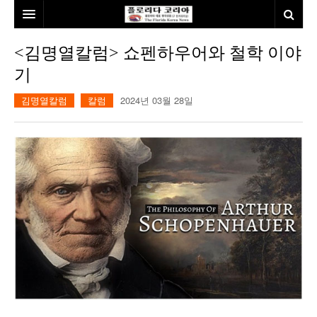
홈
<김명열칼럼> 쇼펜하우어와 철학 이야
기
본사소개
김명열칼럼
칼럼
2024년 03월 28일
뉴스
칼럼
동포
건강
미국
발행인칼럼
본보특집
김명열칼럼
100인선/독자광장
이명덕칼럼
여행
김선옥칼럼
100인선
인터뷰/탐방
김원동칼럼
독자광장
인근여행지
놀이공원