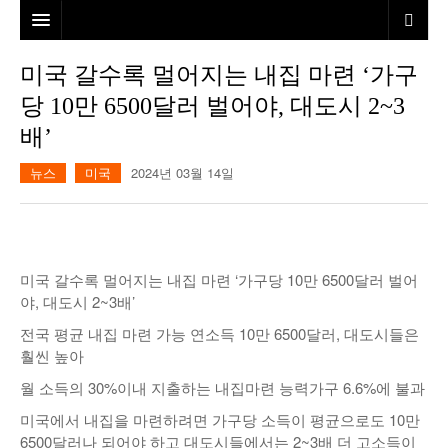
홈
미국 갈수록 멀어지는 내집 마련 ‘가구
당 10만 6500달러 벌어야, 대도시 2~3
본사소개
배’
뉴스
뉴스
미국
2024년 03월 14일
칼럼
동포
건강
미국
발행인칼럼
본보특집
김명열칼럼
미국 갈수록 멀어지는 내집 마련 ‘가구당 10만 6500달러 벌어
야, 대도시 2~3배’
100인선/독자광장
이명덕칼럼
전국 평균 내집 마련 가능 연소득 10만 6500달러, 대도시들은
여행
김선옥칼럼
100인선
훨씬 높아
월 소득의 30%이내 지출하는 내집마련 능력가구 6.6%에 불과
인터뷰/탐방
김원동칼럼
독자광장
인근여행지
미국에서 내집을 마련하려면 가구당 소득이 평균으로도 10만
놀이공원
6500달러나 되어야 하고 대도시들에서는 2~3배 더 고소득이