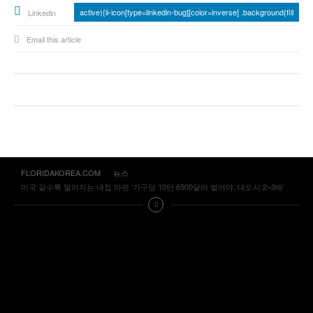
active){li-icon[type=linkedin-bug][color=inverse] .background{fill
Linkedin
Email this article
FLORIDAKOREA.COM
뉴스
미국 갈수록 멀어지는 내집 마련 ‘가구당 10만 6500달러 벌어야, 대도시 2~3배’