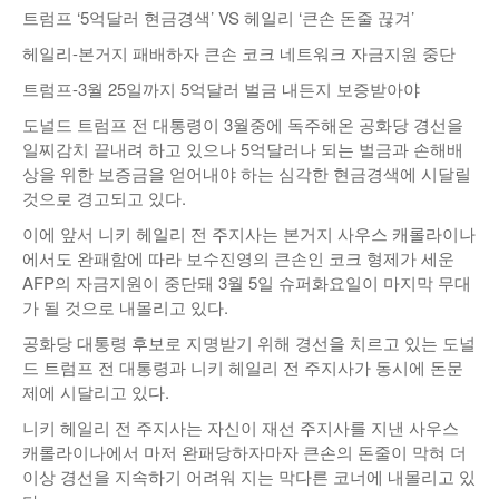
트럼프 ‘5억달러 현금경색’ VS 헤일리 ‘큰손 돈줄 끊겨’
낚시/비치
헤일리-본거지 패배하자 큰손 코크 네트워크 자금지원 중단
골프
트럼프-3월 25일까지 5억달러 벌금 내든지 보증받아야
도널드 트럼프 전 대통령이 3월중에 독주해온 공화당 경선을
일찌감치 끝내려 하고 있으나 5억달러나 되는 벌금과 손해배
상을 위한 보증금을 얻어내야 하는 심각한 현금경색에 시달릴
것으로 경고되고 있다.
이에 앞서 니키 헤일리 전 주지사는 본거지 사우스 캐롤라이나
에서도 완패함에 따라 보수진영의 큰손인 코크 형제가 세운
AFP의 자금지원이 중단돼 3월 5일 슈퍼화요일이 마지막 무대
가 될 것으로 내몰리고 있다.
공화당 대통령 후보로 지명받기 위해 경선을 치르고 있는 도널
드 트럼프 전 대통령과 니키 헤일리 전 주지사가 동시에 돈문
제에 시달리고 있다.
니키 헤일리 전 주지사는 자신이 재선 주지사를 지낸 사우스
캐롤라이나에서 마저 완패당하자마자 큰손의 돈줄이 막혀 더
이상 경선을 지속하기 어려워 지는 막다른 코너에 내몰리고 있