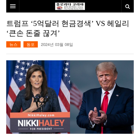
홈
트럼프 ‘5억달러 현금경색’ VS 헤일리
‘큰손 돈줄 끊겨’
본사소개
뉴스
동포
2024년 03월 08일
뉴스
칼럼
동포
건강
미국
발행인칼럼
본보특집
김명열칼럼
100인선/독자광장
이명덕칼럼
여행
김선옥칼럼
100인선
인터뷰/탐방
김원동칼럼
독자광장
인근여행지
놀이공원