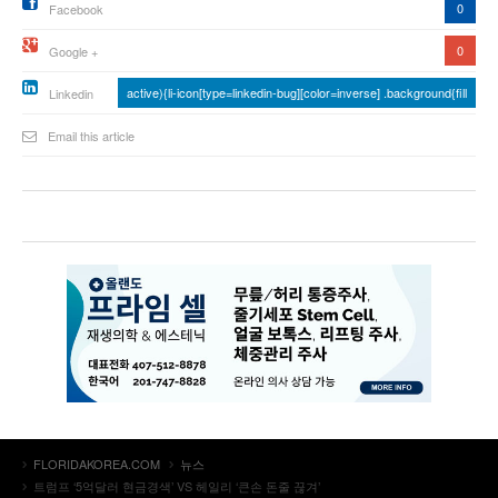
0
Facebook
0
Google +
active){li-icon[type=linkedin-bug][color=inverse] .background{fill
Linkedin
Email this article
FLORIDAKOREA.COM
뉴스
트럼프 ‘5억달러 현금경색’ VS 헤일리 ‘큰손 돈줄 끊겨’