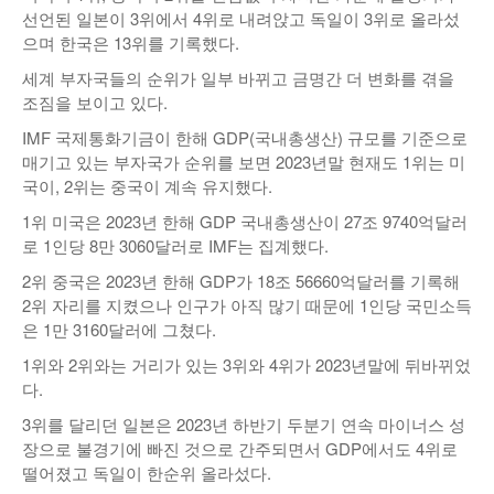
선언된 일본이 3위에서 4위로 내려앉고 독일이 3위로 올라섰
낚시/비치
으며 한국은 13위를 기록했다.
골프
세계 부자국들의 순위가 일부 바뀌고 금명간 더 변화를 겪을
조짐을 보이고 있다.
IMF 국제통화기금이 한해 GDP(국내총생산) 규모를 기준으로
매기고 있는 부자국가 순위를 보면 2023년말 현재도 1위는 미
국이, 2위는 중국이 계속 유지했다.
1위 미국은 2023년 한해 GDP 국내총생산이 27조 9740억달러
로 1인당 8만 3060달러로 IMF는 집계했다.
2위 중국은 2023년 한해 GDP가 18조 56660억달러를 기록해
2위 자리를 지켰으나 인구가 아직 많기 때문에 1인당 국민소득
은 1만 3160달러에 그쳤다.
1위와 2위와는 거리가 있는 3위와 4위가 2023년말에 뒤바뀌었
다.
3위를 달리던 일본은 2023년 하반기 두분기 연속 마이너스 성
장으로 불경기에 빠진 것으로 간주되면서 GDP에서도 4위로
떨어졌고 독일이 한순위 올라섰다.