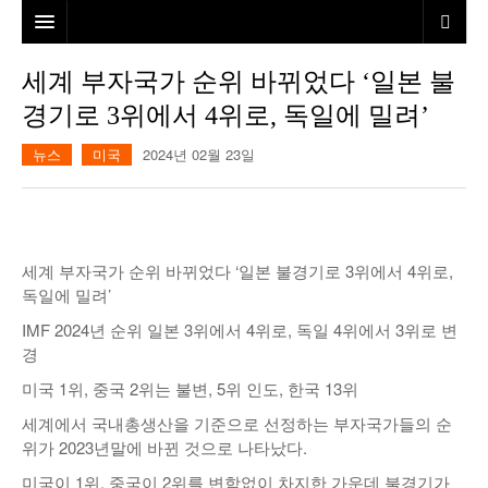
홈
세계 부자국가 순위 바뀌었다 ‘일본 불
경기로 3위에서 4위로, 독일에 밀려’
본사소개
뉴스
미국
2024년 02월 23일
뉴스
칼럼
동포
건강
미국
발행인칼럼
세계 부자국가 순위 바뀌었다 ‘일본 불경기로 3위에서 4위로,
본보특집
김명열칼럼
독일에 밀려’
IMF 2024년 순위 일본 3위에서 4위로, 독일 4위에서 3위로 변
100인선/독자광장
이명덕칼럼
경
여행
김선옥칼럼
100인선
미국 1위, 중국 2위는 불변, 5위 인도, 한국 13위
세계에서 국내총생산을 기준으로 선정하는 부자국가들의 순
인터뷰/탐방
김원동칼럼
독자광장
인근여행지
위가 2023년말에 바뀐 것으로 나타났다.
놀이공원
미국이 1위, 중국이 2위를 변함없이 차지한 가운데 불경기가