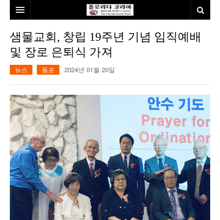
홈
샘물교회, 창립 19주년 기념 임직예배
및 장로 은퇴식 가져
본사소개
뉴스
동포
2024년 01월 20일
뉴스
칼럼
동포
건강
미국
발행인칼럼
본보특집
김명열칼럼
100인선/독자광장
이명덕칼럼
여행
김선옥칼럼
100인선
인터뷰/탐방
김원동칼럼
독자광장
인근여행지
놀이공원