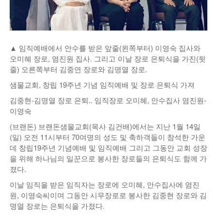
낚시/비치
골프
▲ 임직예배에서 안수를 받은 앞줄(왼쪽부터) 이영숙 집사와
오미혜 장로, 염진원 집사. 그리고 이날 장로 은퇴식을 가진(뒷
줄) 오른쪽부터 김중연 장로와 김명열 장로.
샘물교회, 창립 19주년 기념 임직예배 및 장로 은퇴식 가져
김중현-김명열 장로 은퇴.. 임직장로 오미혜, 안수집사 염진원-
이영숙
(브랜돈) 브랜돈샘물교회(목사 김건배)에서는 지난 1월 14일
(일) 오전 11시부터 70여명의 성도 및 축하객들이 참석한 가운
데 창립19주년 기념예배 및 임직예배 그리고 그동안 교회 성장
을 위해 하나님의 일꾼으로 봉사한 장로들의 은퇴식도 함께 가
졌다.
이날 임직을 받은 임직자는 장로에 오미혜, 안수집사에 염진
원, 이영숙씨이며 그동안 시무장로로 봉사한 김중현 장로와 김
명열 장로는 은퇴식을 가졌다.