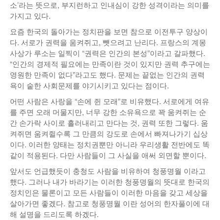
소’라는 뜻으로, 부지런하고 인내심이 강한 성격이라는 의미를
가지고 있다.
요즘 한국의 돌아가는 정치판을 보면 참으로 이전투구 양상이
다. 서로가 권력을 움켜쥐고, 뺏으려고 난리다. 프랑스의 계몽
사상가 루소는 일찍이 “권력은 인간의 본성”이라고 갈파했다.
“인간의 경제적 필요에는 만족이란 것이 있지만 권력 추구에는
영원한 만족이 없다”라고도 했다. 문제는 끝없는 인간의 권력
욕이 숱한 사회문제를 야기시키고 있다는 점이다.
어떤 사람은 사랑을 “손에 쥔 모래”로 비유했다. 서로에게 여유
를 주면 오래 머물지만, 너무 강한 소유욕으로 꽉 움켜쥐는 순
간 손가락 사이로 흘러내리고 만다는 것, 권력 또한 그렇다. 움
켜쥐면 움켜쥘수록 그 만큼의 강도로 손에서 빠져나가기 십상
이다. 이러한 양태는 정치권뿐만 아니라 우리생활 전반에도 똑
같이 적용된다. 다만 사람들이 그 사실을 애써 외면할 뿐이다.
앞서도 언급했듯이 충청도 사람을 비유하여 청풍명월 이라고
했다. 그러나 내가 바라기는 이러한 청풍명월의 뜻대로 한국의
정치인은 물론이고 모든 사람들이 이러한 마음을 갖고 세상을
살아가면 좋겠다. 참고로 청풍명월 이란 성어의 한자풀이에 대
해 설명을 드리도록 하겠다.