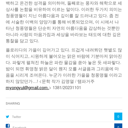
백하고 온건한 성격을 의미하며, 둘째로는 풍자와 해학으로 세
상사를 논함을 비유하여 이르는 말이다. 이러한 두가지 의미는
청풍명월이 지닌 아름다움과 깊이를 잘 드러내고 있다. 좀 전
에 서술한 이백의 양양가를 통해 비롯되었으며, 이 시에서 나
타난 청풍명월은 단순히 자연의 아름다움을 감상하는 것뿐만
아니라 사람의 마음가짐과 세상을 바라보는 태도에 대한 깊은
통찰을 담고 있다.
플로리다의 가을이 깊어가고 있다. 뜨겁게 내려쬐던 햇볕도 많
이 식어지고, 시원하게 불어오는 맑은 바람에 기분마저 맑아진
다. 파랗게 펼쳐진 하늘은 파란 물감을 쏟아 놓은 듯 새파랗다.
밤이 되면 휘영청 밝은 달이 웬지 모를 서글픔과 그리움에 마
음을 시리게 조여온다. 누군가 이러한 가을을 청풍명월 이라고
하지 않았던가…! <문학 작가 김명열 / 탬파거주
myongyul@gmail.com.
> 1381/20231101
Sharing
0
Twitter
0
Facebook