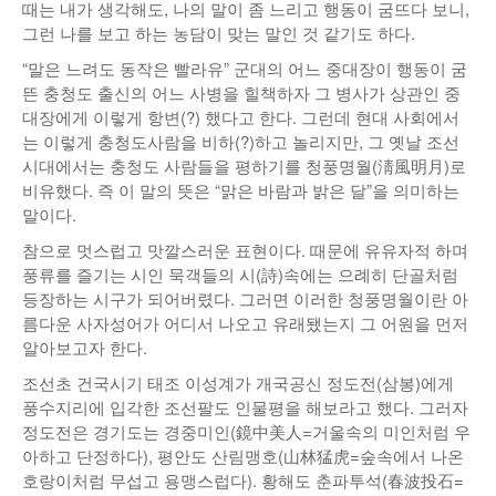
때는 내가 생각해도, 나의 말이 좀 느리고 행동이 굼뜨다 보니,
낚시/비치
그런 나를 보고 하는 농담이 맞는 말인 것 같기도 하다.
“말은 느려도 동작은 빨라유” 군대의 어느 중대장이 행동이 굼
골프
뜬 충청도 출신의 어느 사병을 힐책하자 그 병사가 상관인 중
대장에게 이렇게 항변(?) 했다고 한다. 그런데 현대 사회에서
는 이렇게 충청도사람을 비하(?)하고 놀리지만, 그 옛날 조선
시대에서는 충청도 사람들을 평하기를 청풍명월(淸風明月)로
비유했다. 즉 이 말의 뜻은 “맑은 바람과 밝은 달”을 의미하는
말이다.
참으로 멋스럽고 맛깔스러운 표현이다. 때문에 유유자적 하며
풍류를 즐기는 시인 묵객들의 시(詩)속에는 으례히 단골처럼
등장하는 시구가 되어버렸다. 그러면 이러한 청풍명월이란 아
름다운 사자성어가 어디서 나오고 유래됐는지 그 어원을 먼저
알아보고자 한다.
조선초 건국시기 태조 이성계가 개국공신 정도전(삼봉)에게
풍수지리에 입각한 조선팔도 인물평을 해보라고 했다. 그러자
정도전은 경기도는 경중미인(鏡中美人=거울속의 미인처럼 우
아하고 단정하다), 평안도 산림맹호(山林猛虎=숲속에서 나온
호랑이처럼 무섭고 용맹스럽다). 황해도 춘파투석(春波投石=