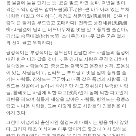
봄 물결에 돌을 던지는 듯, 요즘 말로 하면 풍파, 격변을 많이
겪은 지역), 강원도 암하노불(巖下老佛=큰 바위아래 있는 부처
님처럼 어질고 인자하다), 충청도 청풍명월(淸風明月=맑은 바
람과 큰 달처럼 부드럽고 고매하다), 전라도 풍전세류(風前細
柳=바람결에 날리는 버드나무처럼 멋을 알고 풍류를 즐긴다),
경상도 송죽대절(松竹大節=소나무와 대나무 같은 굳은 절개
와 선이 굵고 우직하다).
긍정적이든 부정적이든 정도전이 언급한 8도 사람들의 품성에
대한 평은 이와 같을 것이다. 즉 경기도 사람은 무척 영리하며
실속있는 사람들이고, 충청도는 결백하고 온전한 성격, 포용성
이 있는 사람들이고, 전라도는 부드럽고 멋을 알며 풍류를 즐
기는 사람들, 경상도는 굳굳하고 대쪽 같은 품성의 사람들, 강
원도는 산골에서 살아서 착하기만 하고 진취성이 부족한 사람
들, 황해도는 바람에 의한 파고(波高)인지 돌에 의한 파고인지
격변을 겪으며 힘들게 세상을 살아온 사람들, 평안도는 용맹스
럽고 사나운 사람들. 그는 이렇게 팔도 사람들의 인물평을 이
야기 했다.
그런데 이성계의 출신지인 함경도에 대해서는 평을 하지 않았
다. 그러자 태조 이성계는 아무 말이라도 좋으니 어서 말해보
라고 재촉하였다. 그의 재촉에 못 이겨 정도전은 머뭇거리며