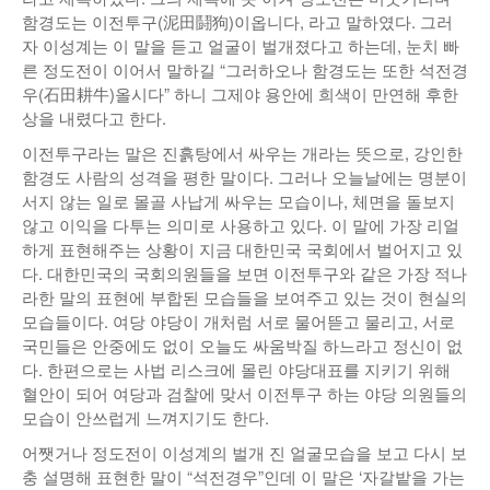
함경도는 이전투구(泥田鬪狗)이옵니다, 라고 말하였다. 그러
자 이성계는 이 말을 듣고 얼굴이 벌개졌다고 하는데, 눈치 빠
른 정도전이 이어서 말하길 “그러하오나 함경도는 또한 석전경
우(石田耕牛)올시다” 하니 그제야 용안에 희색이 만연해 후한
상을 내렸다고 한다.
이전투구라는 말은 진흙탕에서 싸우는 개라는 뜻으로, 강인한
함경도 사람의 성격을 평한 말이다. 그러나 오늘날에는 명분이
서지 않는 일로 몰골 사납게 싸우는 모습이나, 체면을 돌보지
않고 이익을 다투는 의미로 사용하고 있다. 이 말에 가장 리얼
하게 표현해주는 상황이 지금 대한민국 국회에서 벌어지고 있
다. 대한민국의 국회의원들을 보면 이전투구와 같은 가장 적나
라한 말의 표현에 부합된 모습들을 보여주고 있는 것이 현실의
모습들이다. 여당 야당이 개처럼 서로 물어뜯고 물리고, 서로
국민들은 안중에도 없이 오늘도 싸움박질 하느라고 정신이 없
다. 한편으로는 사법 리스크에 몰린 야당대표를 지키기 위해
혈안이 되어 여당과 검찰에 맞서 이전투구 하는 야당 의원들의
모습이 안쓰럽게 느껴지기도 한다.
어쨋거나 정도전이 이성계의 벌개 진 얼굴모습을 보고 다시 보
충 설명해 표현한 말이 “석전경우”인데 이 말은 ‘자갈밭을 가는