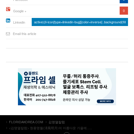
0
Google +
active){li-icon[type=linkedin-bug][color=inverse] .background{fill
Linkedin
Email this article
FLORIDAKOREA.COM
김명열칼럼
<김명열칼럼> 청풍명월(淸風明月)의 아름다운 가을에…..