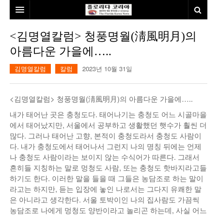
홈
<김명열칼럼> 청풍명월(淸風明月)의
아름다운 가을에…..
본사소개
김명열칼럼
칼럼
2023년 10월 31일
뉴스
칼럼
동포
<김명열칼럼> 청풍명월(淸風明月)의 아름다운 가을에…..
건강
미국
발행인칼럼
내가 태어난 곳은 충청도다. 태어나기는 충청도 어느 시골마을
에서 태어났지만, 서울에서 공부하고 생활했던 햇수가 훨씬 더
본보특집
김명열칼럼
많다. 그러나 태어난 고향, 본적이 충청도라서 충청도 사람이
다. 내가 충청도에서 태어나서 그런지 나의 명칭 뒤에는 언제
100인선/독자광장
이명덕칼럼
나 충청도 사람이라는 보이지 않는 수식어가 따른다. 그래서
흔히들 지칭하는 말로 멍청도 사람, 또는 충청도 핫바지라고들
여행
김선옥칼럼
100인선
하기도 한다. 이러한 말을 들을 때 그들은 농담조로 하는 말이
라고는 하지만, 듣는 입장에 놓인 나로서는 그다지 유쾌한 말
인터뷰/탐방
김원동칼럼
독자광장
인근여행지
은 아니라고 생각한다. 서울 토박이인 나의 집사람도 가끔씩
농담조로 나에게 멍청도 양반이라고 놀리곤 하는데, 사실 어느
놀이공원