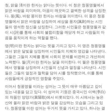
청, 맑을 淸이란 한자는 맑다는 뜻이다. 이 청은 청풍명월에서
맑은 바람을 의미하며, 마음이 깨끗하고 결백한 성격을 상징한
다. 풍(風), 바람 풍이란 한자는 바람을 의미한다. 이 풍은 청풍
명월에서 맑은 바람을 상징하며 세상을 풍자(諷刺)하는 시인
들의 명석한 정신을 상징한다. 그러한 시인들은 청풍명월과 같
이 시(詩)를 통해 사회의 불합리함을 깨닫게 하고 사람들의 마
음을 움직이게 하는 역할을 했다.
명(明)이란 한자는 밝다는 뜻을 가지고 있다. 이 명은 청풍명월
에서 밝은 달빛을 상징하며 시인들의 지혜와 영감을 나타낸다.
그들은 그들의 지혜를 통해 사회의 문제를 비판하고 개선하려
노력했다. 월(月)이란 한자는 달을 의미한다. 이 월은 청풍명월
에서 명월을 상징하며 시인들의 신념과 열정을 나타낸다. 시인
들은 그들의 열정과 철학을 담아 시를 창작했으며, 이를 통해
사람들에게 긍정적인 영향을 주었다.
이어서 청풍명월 이라는 성어는 그 뜻이 매우 아름답고 깊이
있는 내용을 담고 있다. 이 성어의 기원은 중국시인 이백(李白)
의 작품인 양양가(襄陽歌)에서 비롯되었다. 이 시에서는 높은
산에 올라 맑은 바람과 밝은 달을 감상하는 모습을 그리고 있
다. 청풍명월 이란 성어는 두가지 뜻을 가지고 있다. 하나는 결