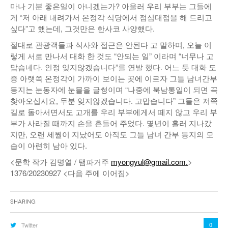
마나 기분 좋은일이 아니겠는가? 아울러 우리 부부는 그들에
게 “저 아래 내려가서 온정각 식당에서 점심대접을 해 드리고
싶다”고 했는데, 그것만은 한사코 사양했다.
절대로 관광객들과 식사와 접근은 안된다 고 말하며, 오늘 이
렇게 서로 만나서 대화 한 것도 “안되는 일” 이라며 “너무나 고
맙습네다. 인정 잊지않겠습니다”를 연발 했다. 어느 듯 대화 도
중 아랫쪽 온정각이 가까이 보이는 곳에 이르자 그들 남녀간부
동지는 눈동자에 눈믈을 글썽이며 “나중에 북남통일이 되면 꼭
찾아오십시요, 두분 잊지않겠습니다. 고맙습니다” 그들은 저쪽
길로 돌아서면서도 고개를 우리 부부에게서 떼지 않고 우리 부
부가 사라질 때까지 손을 흔들어 주었다. 몇년이 흘러 지나갔
지만, 오랜 세월이 지났어도 아직도 그들 남녀 간부 동지의 모
습이 아련히 남아 있다.
<문학 작가 김명열 / 탬파거주
myongyul@gmail.com.
>
1376/20230927 <다음 주에 이어짐>
Sharing
0
Twitter