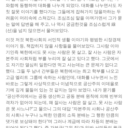
와함께 동행하며 대화를 나누게 되었다. 대화를 나누면서도 자
낚시/비치
칫 잘못 이야기를 했다가는 그들에게 잡혀가지 않을까하는 두
려움이 머리속에 스쳐갔다. 조심조심 말을 아껴가면서 그가 묻
골프
는 말에 답변을 해 주고, 나 역시 궁금한것을 조심스럽게 線
(선)을 넘지 않으면서 물어보았다.
이것 저것 북한사회의 서민적 생활 이야기와 평범한 시장경제
이야기 등, 책잡히지 않을 사항들을 물어보았다. 그사람 이야
기인즉 북한에서도 못 사는 사람은 못 살고, 잘 사는 사람은 자
본주의 사회처럼 부를 누리며 잘 살고 있다고 했다. 그곳에서
도 자기만 열심히 일한다면 먹고 사는데는 큰 문제가 없다고
했다. 그들 두 남녀 간부들은 북한에서는 최고 학부를 나오고
고급 엘리트 그룹에 속하는 사람인데, 대화를 나누면서 느낀
바로는 그렇게 사상적으로나 이념적으로 공산주의 이데올로
기에 깊게 물들어 있는 것 같지는 않아 보였다. 내가 묻기를
“공산주의에서는 공동 생산하고 공동 분배 원칙에 의해 빈부의
격차가 없어야 되는데, 왜 잘사는 사람은 잘 살고, 못 사는 사람
은 못 사느냐?”고 물으니 그의 대답 “자본주의 사회나 공산주
의 사회나 누구나 노력한 만큼의 소득 분배는 그 행한 만큼의
댓가로 보상돼야 한다”며 그러나 계급에 따라 차등의 분배는
있어야 된다고 했다. 즉 간부급(고위 직)과 일반 서민들의 월급