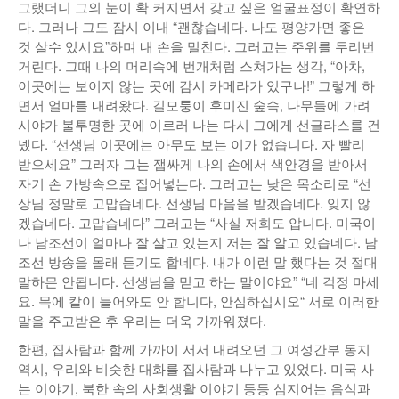
그랬더니 그의 눈이 확 커지면서 갖고 싶은 얼굴표정이 확연하
다. 그러나 그도 잠시 이내 “괜찮습네다. 나도 평양가면 좋은
것 살수 있시요”하며 내 손을 밀친다. 그러고는 주위를 두리번
거린다. 그때 나의 머리속에 번개처럼 스쳐가는 생각, “아차,
이곳에는 보이지 않는 곳에 감시 카메라가 있구나!” 그렇게 하
면서 얼마를 내려왔다. 길모퉁이 후미진 숲속, 나무들에 가려
시야가 불투명한 곳에 이르러 나는 다시 그에게 선글라스를 건
넸다. “선생님 이곳에는 아무도 보는 이가 없습니다. 자 빨리
받으세요” 그러자 그는 잽싸게 나의 손에서 색안경을 받아서
자기 손 가방속으로 집어넣는다. 그러고는 낮은 목소리로 “선
상님 정말로 고맙습네다. 선생님 마음을 받겠습네다. 잊지 않
겠습네다. 고맙습네다” 그러고는 “사실 저희도 압니다. 미국이
나 남조선이 얼마나 잘 살고 있는지 저는 잘 알고 있습네다. 남
조선 방송을 몰래 듣기도 합네다. 내가 이런 말 했다는 것 절대
말하믄 안됩니다. 선생님을 믿고 하는 말이야요” “네 걱정 마세
요. 목에 칼이 들어와도 안 합니다, 안심하십시오“ 서로 이러한
말을 주고받은 후 우리는 더욱 가까워졌다.
한편, 집사람과 함께 가까이 서서 내려오던 그 여성간부 동지
역시, 우리와 비슷한 대화를 집사람과 나누고 있었다. 미국 사
는 이야기, 북한 속의 사회생활 이야기 등등 심지어는 음식과