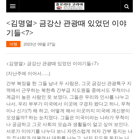
홈
<김명열> 금강산 관광때 있었던 이야
기들<7>
본사소개
여행
2023년 09월 27일
뉴스
칼럼
동포
<김명열> 금강산 관광때 있었던 이야기들<7>
건강
미국
발행인칼럼
(지난주에 이어서…..)
간부 복장을 한 그들 남녀 두 사람은, 그곳 금강산 관광특구 지
본보특집
김명열칼럼
역에서 근무하는 북한측 간부급 지도원들 중에서도 무척이나
100인선/독자광장
이명덕칼럼
계급이 높은 사람인 듯 보였다. 그들은 우리와 인사를 나누고
나서, 우리 부부가 미국에서 이곳에 구경차 왔다고 하니, 무척
여행
김선옥칼럼
100인선
이나 신기(?) 해 하고, 어떻게 해서 이곳까지 미국에 계신분이
오셨을까? 하는 눈치였다. 그들은 미국이라는 나라가 무척이
인터뷰/탐방
김원동칼럼
독자광장
인근여행지
나 궁금하고 그곳 사회의 모습과 생활들이 알고 싶어 보인다.
서로가 이야기를 나누다 보니 자연스럽게 여자 간부 동지는 나
놀이공원
의 집사람과 어울려서 대화를 나누고, 남자 지도원 동지는 나