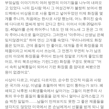
부엌살림 이야기까지 여러 방면의 이야기들을 나누며 내려오
고 있었다. 나의 집사람 역시 그 여성간부가 불쌍히 보여서 핸
드백에서 비상용으로 사용 할려고 넣어두었던 미제 화장품 몇
개를 주니까, 처음에는 한사코 사양 했는데, 어느 후미진 숲속
에 다다르자 잽싸게 받아 갔다고 한다. 이어서 미화 20달러두
장, 40달러를 손에 쥐어주니 1초도 안 돼 어느새 그 돈은 그 여
자 주머니속으로 들어갔단다. 그러면서 “아주머니 선생님 은혜
잊지않겠어요” 하며 연신 고개를 숙였다. “우리나라에도 화장
품은 있어요, 근데 품질이 안 좋아요, 대개들 중국 화장품을 외
제품이라고 비싸게 사서 쓰는데, 그 언젠가 우연히 누가 남조
선의 아모레 화장품을 주어서 썼는데 정말로 기차게 좋았드랬
어요, 우리 북조선에는 기런(그런) 화장품 구경도 못해요“ ”어
서 속히 남북통일이 되어서 기런 화장품 좀 맘대로 써봤으면
원이 없겠어요“.
사상이 다르고, 이념도 다르지만, 순수한 인간적 마음과 사랑
은 국가와 사상, 이념을 초월하여 벽이 없이 통하는가 보다. 폐
쇄되고 낙후된 사회생활속에서 살아가는 그들이 자본주의 사
회의 우수한 품질의 활용품을 갖게 되니 얼마나 감격스럽고 가
슴 벅찬 일일까…….남들이 만져보지도 못한 그 좋은 제품들을
생각지도 않았던 미국에서 온 손님에게서 선물을 받게 되니 얼