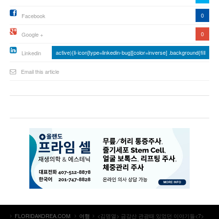
0
Facebook
0
Google +
active){li-icon[type=linkedin-bug][color=inverse] .background{fill
Linkedin
Email this article
FLORIDAKOREA.COM
여행
<김명열> 금강산 관광때 있었던 이야기들<7>