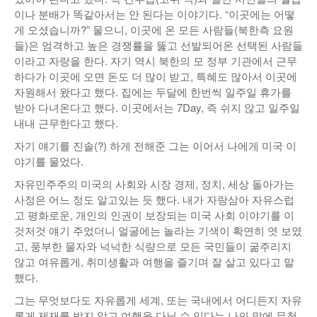
이나 분배가 똑같아서는 안 된다는 이야기다. “이곳에는 어떻
게 오셨습니까?” 물으니, 이곳에 온 모든 사람들(북한측 요원
들)은 엄격하고 높은 경쟁률을 뚫고 선발되어온 선택된 사람들
이라고 자랑을 한다. 자기 역시 북한의 모 정부 기관에서 근무
하다가 이곳에 오면 돈도 더 많이 받고, 특혜도 많아서 이곳에
자원해서 왔다고 했다. 집에는 두달에 한번씩 일주일 휴가를
받아 다녀온다고 했다. 이곳에서는 7Day, 즉 쉬지 않고 일주일
내내 근무한다고 했다.
자기 얘기를 진솔(?) 하게 전해준 그는 이어서 나에게 미국 이
야기를 물었다.
자유민주주의 미국의 사회와 시장 경제, 정치, 세상 돌아가는
사정은 어느 정도 알고있는 듯 했다. 내가 자랑삼아 자유스럽
고 평화로운, 개인의 인권이 보장되는 미국 사회 이야기를 이
것저것 얘기 주었더니 얼굴에는 놀라는 기색이 확연히 엿 보였
고, 풍부한 물자와 넉넉한 식량으로 모든 국민들이 굶주리지
않고 여유롭게, 취미생활과 여행을 즐기며 잘 살고 있다고 말
했다.
그는 무엇보다도 자유롭게 세계, 또는 국내에서 어디든지 자유
롭게 제재를 받지 않고 여행을 다닐 수 있다는 나의 말에 무척