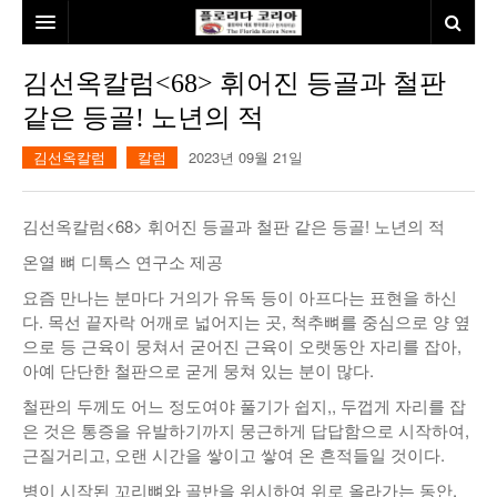
홈
김선옥칼럼<68> 휘어진 등골과 철판
같은 등골! 노년의 적
본사소개
김선옥칼럼
칼럼
2023년 09월 21일
뉴스
칼럼
동포
김선옥칼럼<68> 휘어진 등골과 철판 같은 등골! 노년의 적
건강
미국
발행인칼럼
온열 뼈 디톡스 연구소 제공
요즘 만나는 분마다 거의가 유독 등이 아프다는 표현을 하신
본보특집
김명열칼럼
다. 목선 끝자락 어깨로 넓어지는 곳, 척추뼈를 중심으로 양 옆
100인선/독자광장
이명덕칼럼
으로 등 근육이 뭉쳐서 굳어진 근육이 오랫동안 자리를 잡아,
아예 단단한 철판으로 굳게 뭉쳐 있는 분이 많다.
여행
김선옥칼럼
100인선
철판의 두께도 어느 정도여야 풀기가 쉽지,, 두껍게 자리를 잡
은 것은 통증을 유발하기까지 뭉근하게 답답함으로 시작하여,
인터뷰/탐방
김원동칼럼
독자광장
인근여행지
근질거리고, 오랜 시간을 쌓이고 쌓여 온 흔적들일 것이다.
놀이공원
병이 시작된 꼬리뼈와 골반을 위시하여 위로 올라가는 동안,