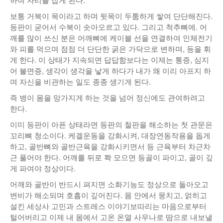
보통 거북이 목이라고 하며 뒷목이 두툼하게 쌓여 단단해진다.
등판이 굳어서 수북이 솟아오르고 있다. 그리고 척추뼈에. 어
깨를 많이 쓰신 분은 어깨뼈에 케이블 선을 연결하여 인체전기
와 피를 먹으며 점점 더 단단한 굵은 가닥으로 변하며, 등을 휘
게 한다. 이 상태가 지속되면 답답함보다는 이제는 통증, 심지
어 불면증, 생각이 생각을 낳게 하다가 내가 왜 이리 아프지 하
며 자신을 비관하는 일도 종종 생기게 된다.
즉 병이 몸을 망가지게 하는 것을 넘어 정신에도 관여하려고
한다.
이미 등판이 아픈 상태라면 등판의 철판을 해소하는 첫 관문은
꼬리뼈 청소이다. 케겔운동을 강화시켜, 대장연동작용을 돕게
하고, 골반뼈와 골반근육을 강화시키면서 등 근육부터 차근차
근 풀어야 한다. 어깨를 뒤로 쫙 모으면 등골이 파이고, 골이 깊
게 파여야 정상이다.
어깨와 골반이 반드시 펴지면 소화기능도 정상으로 돌아오고
변비가 해소되며 호흡이 깊어진다. 몸 안에서 뭉치고, 얽히고
설킨 세상사 고민과 스트레스 이야기보따리는 마음으로부터
털어버리고 이제 내 몸에서 고온 온열 사우나로 땀으로 내보낼