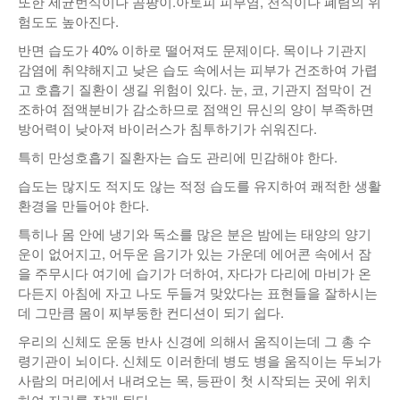
또한 세균번식이나 곰팡이.아토피 피부염, 천식이나 폐렴의 위
험도도 높아진다.
반면 습도가 40% 이하로 떨어져도 문제이다. 목이나 기관지
감염에 취약해지고 낮은 습도 속에서는 피부가 건조하여 가렵
고 호흡기 질환이 생길 위험이 있다. 눈, 코, 기관지 점막이 건
조하여 점액분비가 감소하므로 점액인 뮤신의 양이 부족하면
방어력이 낮아져 바이러스가 침투하기가 쉬워진다.
특히 만성호흡기 질환자는 습도 관리에 민감해야 한다.
습도는 많지도 적지도 않는 적정 습도를 유지하여 쾌적한 생활
환경을 만들어야 한다.
특히나 몸 안에 냉기와 독소를 많은 분은 밤에는 태양의 양기
운이 없어지고, 어두운 음기가 있는 가운데 에어콘 속에서 잠
을 주무시다 여기에 습기가 더하여, 자다가 다리에 마비가 온
다든지 아침에 자고 나도 두들겨 맞았다는 표현들을 잘하시는
데 그만큼 몸이 찌부둥한 컨디션이 되기 쉽다.
우리의 신체도 운동 반사 신경에 의해서 움직이는데 그 총 수
령기관이 뇌이다. 신체도 이러한데 병도 병을 움직이는 두뇌가
사람의 머리에서 내려오는 목, 등판이 첫 시작되는 곳에 위치
하여 자리를 잡게 된다.