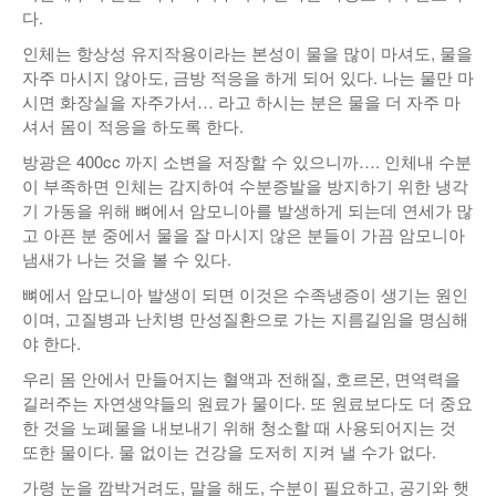
다.
낚시/비치
인체는 항상성 유지작용이라는 본성이 물을 많이 마셔도, 물을
골프
자주 마시지 않아도, 금방 적응을 하게 되어 있다. 나는 물만 마
시면 화장실을 자주가서… 라고 하시는 분은 물을 더 자주 마
셔서 몸이 적응을 하도록 한다.
방광은 400cc 까지 소변을 저장할 수 있으니까…. 인체내 수분
이 부족하면 인체는 감지하여 수분증발을 방지하기 위한 냉각
기 가동을 위해 뼈에서 암모니아를 발생하게 되는데 연세가 많
고 아픈 분 중에서 물을 잘 마시지 않은 분들이 가끔 암모니아
냄새가 나는 것을 볼 수 있다.
뼈에서 암모니아 발생이 되면 이것은 수족냉증이 생기는 원인
이며, 고질병과 난치병 만성질환으로 가는 지름길임을 명심해
야 한다.
우리 몸 안에서 만들어지는 혈액과 전해질, 호르몬, 면역력을
길러주는 자연생약들의 원료가 물이다. 또 원료보다도 더 중요
한 것을 노폐물을 내보내기 위해 청소할 때 사용되어지는 것
또한 물이다. 물 없이는 건강을 도저히 지켜 낼 수가 없다.
가령 눈을 깜박거려도, 말을 해도, 수분이 필요하고, 공기와 햇