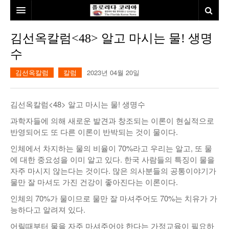
홈
김선옥칼럼<48> 알고 마시는 물! 생명
수
본사소개
김선옥칼럼
칼럼
2023년 04월 20일
뉴스
칼럼
동포
김선옥칼럼<48> 알고 마시는 물! 생명수
건강
미국
발행인칼럼
과학자들에 의해 새로운 발견과 창조되는 이론이 현실적으로
반영되어도 또 다른 이론이 반박되는 것이 물이다.
본보특집
김명열칼럼
인체에서 차지하는 물의 비율이 70%라고 우리는 알고, 또 물
100인선/독자광장
이명덕칼럼
에 대한 중요성을 이미 알고 있다. 한국 사람들의 특징이 물을
자주 마시지 않는다는 것이다. 많은 의사분들의 공통이야기가
여행
김선옥칼럼
100인선
물만 잘 마셔도 가진 건강이 좋아진다는 이론이다.
인체의 70%가 물이므로 물만 잘 마셔주어도 70%는 치유가 가
인터뷰/탐방
김원동칼럼
독자광장
인근여행지
능하다고 알려져 있다.
놀이공원
어릴때부터 물을 자주 마셔주어야 한다는 가정교육이 필요하