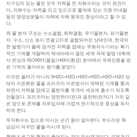
지구상의 있는 물은 모두 자력을 띤 자화수라는 것이 관건이
다, 자화수는 자력을 띠고 있으므로 물속에 있는 각종 미네랄
등의 영양성분들이 자력에 의해 뭉쳐진 현상이라고 할 수 있
다.
즉 물 분자 구조는 수소결합, 화학결합. 무기물분자, 유기물분
자, 수소, 산소 등이 연결고리로 결합되어진 상태인데, 한국의
한 발명가가 물에 담겨진 자력을 없애는 무화자수기라는 획기
적인 기계를 개발하여 제네바에서 열린 세계 국제 발명 대회에
서 은상과 ISO9001(품질)14001(환경) 분야에서 국제인증을 받
은 기적의 물이라는 평가를 받았다.
이것은 필터가 아니라 5H2O=H2O+H2O+H2O+H2O+H2O 상
태의 이온화된 물을 프리즈마 이온방식이 채택된 기계를 통과
하면서 자력을 없애고 물분자를 쪼개어 세포에 흡수가 되도록
만들었다. 프리즈마는 양전하(이온)과 음전하(전자)가 거의 같
은 양으로 존재를 자유입자에 가깝게 전기적으로 중성을 유지
하게 한다.
무자화수는 입으로 마시는 순간 몸이 알아본다. 부드러운 목
넘김이 자꾸만 물을 마시게 된다.
혈액내 응고된 혈전이 풀어지는 것이 임상결과이다. 피부건강