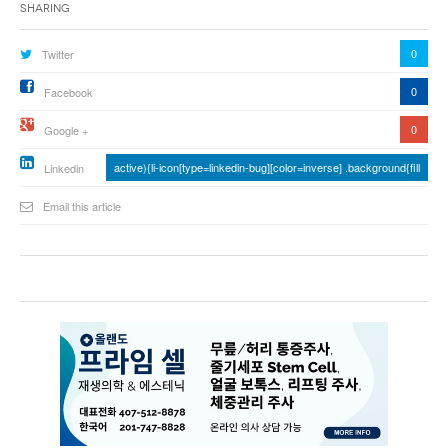
Sharing
0
Twitter
0
Facebook
0
Google +
active){li-icon[type=linkedin-bug][color=inverse] .background{fill
Linkedin
Email this article