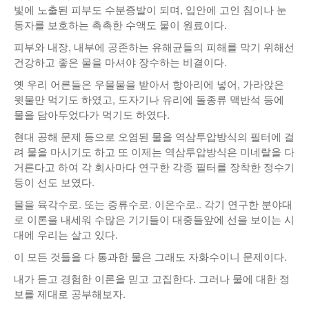
빛에 노출된 피부도 수분증발이 되며, 입안에 고인 침이나 눈
동자를 보호하는 촉촉한 수액도 물이 원료이다.
피부와 내장, 내부에 공존하는 유해균들의 피해를 막기 위해선
건강하고 좋은 물을 마셔야 장수하는 비결이다.
옛 우리 어른들은 우물물을 받아서 항아리에 넣어, 가라앉은
윗물만 먹기도 하였고, 도자기나 유리에 돌종류 맥반석 등에
물을 담아두었다가 먹기도 하였다.
현대 공해 문제 등으로 오염된 물을 역삼투압방식의 필터에 걸
려 물을 마시기도 하고 또 이제는 역삼투압방식은 미네랄을 다
거른다고 하여 각 회사마다 연구한 각종 필터를 장착한 정수기
등이 선도 보였다.
물을 육각수로. 또는 증류수로. 이온수로.. 각기 연구한 분야대
로 이론을 내세워 수많은 기기들이 대중들앞에 선을 보이는 시
대에 우리는 살고 있다.
이 모든 것들을 다 통과한 물은 그래도 자화수이니 문제이다.
내가 듣고 경험한 이론을 믿고 고집한다. 그러나 물에 대한 정
보를 제대로 공부해보자.