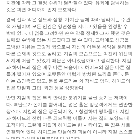
치관에 따라 그 결정 수위가 달라질수 있다. 유희에 탐닉하는
것은 과연 어디까지 인지 모호하다.
결국 선과 악은 정도와 상황, 가치관 등에 따라 달라지는 주관
적 개념이며 모든 인간은 양면성을 지니고 있음을 인정할 수
밖에 없다. 이 점을 고려하면 순수 악을 정제하고자 했던 것은
실패할 수밖에 없는 시도였다고 볼 수 있다. 그럼에도 성공을
고백한 이유는 그렇게 함으로써 자신의 어두운 욕망을 분리된
다른 존재의 것으로 돌리고, 지킬의 모습으로는 여전히 위선의
세계에 머물수 있었기 때문은 아니었을까하고 생각한다. 지킬
과 하이드의 집은 매우 다른 모습이다. 하이드의 집은 다른 집
들과 떨어져 있으며 오랫동안 더럽게 방치된 느낌을 준다. 문
에는 초인종도 없고, 문을 두드리는 쇠 장식도 없다. 하이드의
집은 단절과 고립, 외면 등을 상징한다.
반면 지킬의 집은 부와 안락한 분위기를 물씬 풍기는 저택이
다. 벽난로가 온기를 뿜어내는 넓은 홀은 방문객에게도 편안한
장소다. 지킬의 집은 정돈되어 있고 청결하며 평화롭다. 지킬
과 하이드의 전혀 다른 외모처럼 이들이 사는 집의 모양도 대
조적이다. 그런데 지킬과 하이드는 한 사람이고, 두 집은 서로
연결되어 있다. 하이드는 만들어진 괴물이 아니라 지킬 스스로
냉대한 자신의 일부분이었던 것이다.