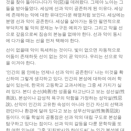
것을 찾아 돌아다니다가 악(惡)을 데려왔다. 그제야 노아는 그
낚시/비치
들을 받아들였다. 세상에 선과 악이 공존하게 된 이유다. 세상
에 존재하는 악에 대한 유대인다운 해명처럼 보인다. 세상에는
골프
분명 선과 악이 공존한다. 세상을 살아가는 동안 필연적으로
부닥치게 될 악의 문제는 누구든 예외가 없다. 그리고 악을 선
으로 갚음으로써 짐승의 본능을 없애야 한다. 선과 악이 동시
에 다가올 때는 선을 먼저 택해야 한다.
선이 없을때 악이 득세하는 것이다. 빛이 없으면 자동적으로
어둠이 존재하듯 선이 없는 것이 곧 악이다. 우리는 선으로 악
을 이겨야 한다.
‘인간의 몸 안에는 언제나 선과 악이 공존한다’ 나는 이것을 확
신하며 그렇게 생각하고 있다. 인간의 본성에 대하여 여러 학
설이 있는데, 한국의 고등학교 교과서에는 그중 세 가지가 실
려 있다. 본디 순선(純善)한 성품을 타고난다고 보는 성선설(性
善說), 본성이나 감성적 욕구의 악함을 가정하는 성악설(性惡
說), 선악이 인간의 고유한 속성이 아니라 인간 자신의 선택과
판단이나 환경에 달려 있다고 보는 성무선악설(性無善惡說)
등이다. 이들 학설의 공통점은 선과 악의 대립 구도로 본성을
탐구하고 있다는 점이다. 선과 악의 갈등을 다룬 문학작품 또
한 여럿 있는데, 그중 ‘지킬박사와 하이드씨’ 는 인간 본성에 대