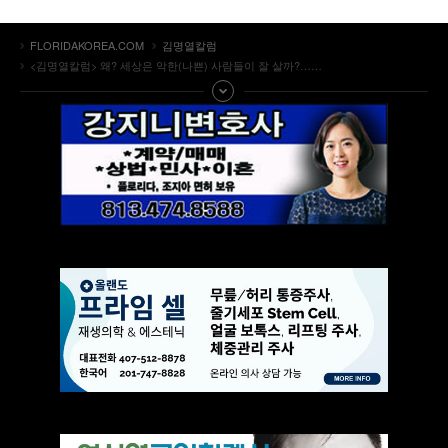
FLORIDAKOREA.COM
김명열칼럼
<김명열칼럼> 왜? 세상은 악한(나쁜) 사람들이 잘 살까?……