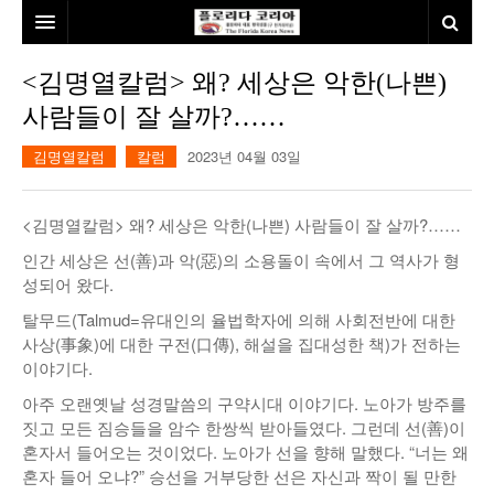
홈
<김명열칼럼> 왜? 세상은 악한(나쁜)
사람들이 잘 살까?……
본사소개
김명열칼럼
칼럼
2023년 04월 03일
뉴스
칼럼
동포
<김명열칼럼> 왜? 세상은 악한(나쁜) 사람들이 잘 살까?……
건강
미국
발행인칼럼
인간 세상은 선(善)과 악(惡)의 소용돌이 속에서 그 역사가 형
성되어 왔다.
본보특집
김명열칼럼
탈무드(Talmud=유대인의 율법학자에 의해 사회전반에 대한
100인선/독자광장
이명덕칼럼
사상(事象)에 대한 구전(口傳), 해설을 집대성한 책)가 전하는
이야기다.
여행
김선옥칼럼
100인선
아주 오랜옛날 성경말씀의 구약시대 이야기다. 노아가 방주를
짓고 모든 짐승들을 암수 한쌍씩 받아들였다. 그런데 선(善)이
인터뷰/탐방
김원동칼럼
독자광장
인근여행지
혼자서 들어오는 것이었다. 노아가 선을 향해 말했다. “너는 왜
혼자 들어 오냐?” 승선을 거부당한 선은 자신과 짝이 될 만한
놀이공원