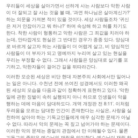
우리들이 세상을 살아가면서 선하게 사는 사람보다 악한 사람
이 더 잘되고 잘 사는 것을 볼 때, ‘과연 하나님은 살아계신가?’
하는 의문을 가져본 적이 있을 것이다. 세상 사람들조차 ‘귀신
은 저거 안잡아가고 뭐 하냐?’ 하며 속상해 하고 혀를 차기도
한다. 착한 사람이 형통하고 악한 사람은 그 죄값을 치러야 하
는데, 안타깝게도 현실은 그 반대인 경우가 종종 있다. 양심대
로 바르게 살고자 하는 사람들이 더 어렵게 살고, 비 양심적인
사람들이 더 부자가 되고 명예까지 누리며 살고 있는 현실을
우리는 부정할 수 없다. 그래서 사람들은 양심대로 살기를 포
기하고, 악한자들이 걸어간 길을 뒤따라간다.
이러한 모순된 세상은 비단 현대 자본주의 사회에서만 일어나
는 일은 아니다. 수천년 전에 쓰여진 성경에서도 이러한 왜곡
된 세상의 모습을 다음과 같이 정확하게 표현하고 있다. ‘악한
일에 관한 징벌이 속히 실행되지 아니 하므로 인생들이 악을
행하는 데에 마음이 담대하도다. 개역 개정판 전 8:11’. 이처럼
두려움을 모르는 담대한 인간이 존재한다는 사실은, 사랑을 실
천하며 살아야 하는 기독교인들에게 매우 심각한 문제가 아닐
수 없다. 따라서 악의 문제는 꼭 짚고 넘어가야 하는 문제이다.
이러한 악의 문제는 종말의 관점에서 만 이해될수 있다. 물론
기독교의 종말은 예수님의 재림을 의미한다. 예수님이 재림 하