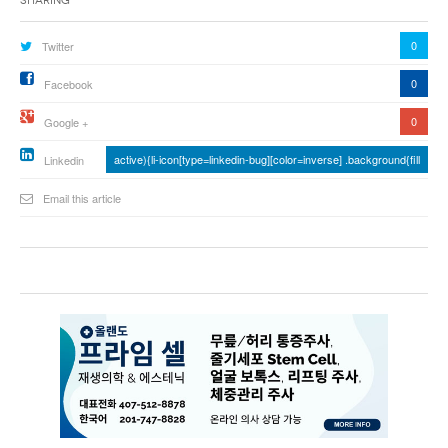
Sharing
0
Twitter
0
Facebook
0
Google +
active){li-icon[type=linkedin-bug][color=inverse] .background{fill
Linkedin
Email this article