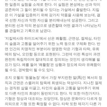
한 일종의 실험을 소재로 한다. 이 실험은 본성에는 선과 악이
공존하며 그 둘이 분리될 수 있다는 가설에서 출발한다. 지킬
은 이 가설을 입증하기 위해 갖가지 약품을 사용해 보는데, 결
국 선한 자신과 악한 자신을 분리해내는데 성공한다. 그리고
분리된 선과 악의 본성으로 생존할때 어떤 결과가 나타났는지
를 관찰하고 기록으로 남겼다.
‘지킬박사와 하이드씨’에서 선은 쾌활함, 근면성, 절제심, 타인
의 슬픔과 고통을 덜어주기 위한 노력 등으로 구체화 한다. 반
면 인간의 치명적인 부분이라 명명한 악은 기형과 타락, 유희
에의 탐닉, 오만함 등으로 표현된다. 그런데 이런 특성이 과연
완전히 독립적이며 절대적으로 정의되는 것인지 생각해볼 필
요가 있다. 예를 들어 ‘쾌활함’은 상황과 정도에 따라 유쾌함이
될 수도, 경박함이 될 수도 있다.
조지 오웰의 ‘동물농장’ 에서 가장 부지런한 말(馬)인 복서의 정
직과 근면은 스퀼러의 탐욕에 희생되는 덕성이다. 지나친 절제
는 경직된 삶을 이끌고, 타인의 슬픔과 고통을 덜어주기 위해
또 다른 타인의 희생이 동반되기도 한다. 악 또한 마찬가지다.
기형은 정상과 대조되는 모양인데, 정상은 문화마다 다르게 정
의되므로 기형 또한 확정할 수 없다. 타락 또한 제각기 다른 가