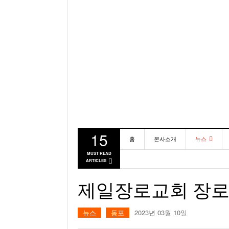
15
홈
본사소개
뉴스
MUST READ
ARTICLES
동포
미국
제일장로교회 장로
뉴스
동포
2023년 03월 10일