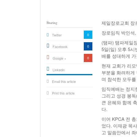
제일장로교회 장
Sharing
장로임직 박인석, 
0
Twitter
(탬파) 탬파제일
0
Facebook
5일(일) 오후 5
배를 성대하게 가
0
Google +
현재 교회가 리모
Linkedin
부분을 화려하게 
active){li-
며 참석한 모두를
Email this article
icon[type=linkedin-bug]
[color=inverse]
.background{fill
임직예배는 정지현
Print this article
그리고 성경 봉독
큰 은혜와 함께 
다.
이어 KPCA 전
었다. 이재광 목
고 말씀안에서 좌