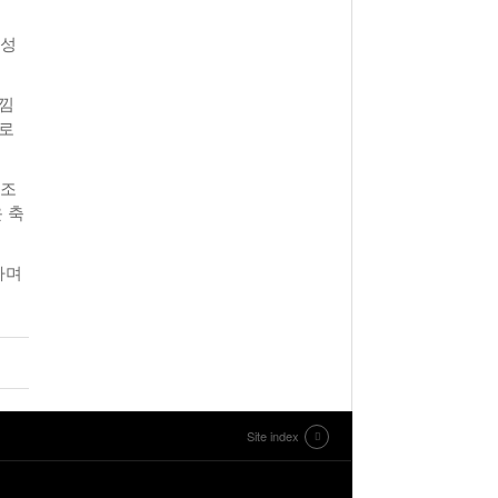
 성
느낌
도로
 조
 축
하며
Site index