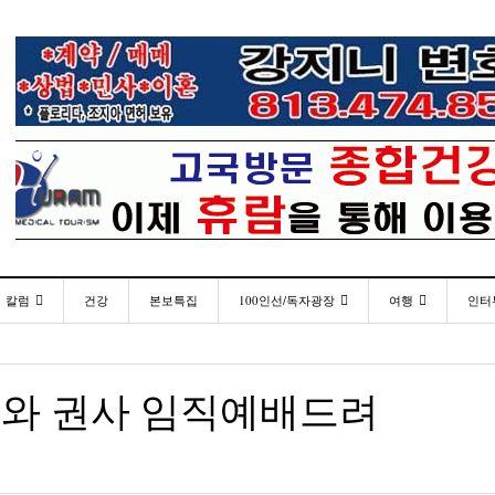
칼럼
건강
본보특집
100인선/독자광장
여행
인터
발행인칼럼
100인선
인근여행지
-
- 2026년 
한인들 많은 오버스테이 불법체류 형사처벌한다
플로리다코리아 애독자 여러분께 드리는 말씀
<플로
2026년 07월 30일
월 27일
김명열칼럼
독자광장
놀이공원
와 권사 임직예배드려
미주 
이명덕칼럼
낚시/비치
- 2026년
<발행인 편지>플로리다코리아 “연합회 모든 기사 취재
탬파베이 K 봉사센터, 장학금 수여식 및 의료봉사
- 20
- 2023년 08월 30일
07월 30일
부”
김선옥칼럼
골프
“플로
김원동칼럼
- 2026년
- 2021년 12월 
손현주씨와 윤영아씨 초청 뮤지컬 공연
복된 성탄절과 희망찬 새해 맞이하세요!
년 10