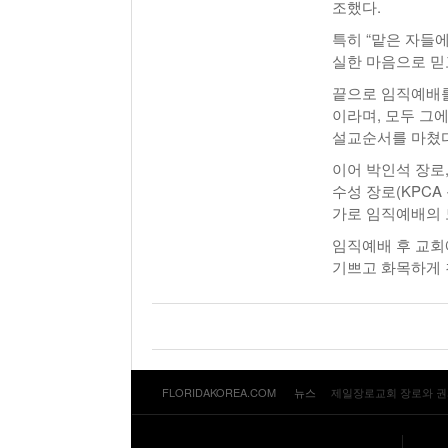
조했다.
특히 “맡은 자들
실한 마음으로 믿
끝으로 임직예배를
이라며, 모두 그
설교순서를 마쳤다
이어 박인석 장로,
수성 장로(KPC
가로 임직예배의 
임직예배 후 교회
기쁘고 화목하게 친
FLORIDAKOREA.COM
뉴스
제일장로교회 장로와 