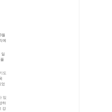
View All
- 2011년 05월 04일
주유 한 번으로 가 볼만한 여행지!<96회>
View All
해
3월
임직예
 일
베풀
 기도
욱
이었
가 있
양하
 강