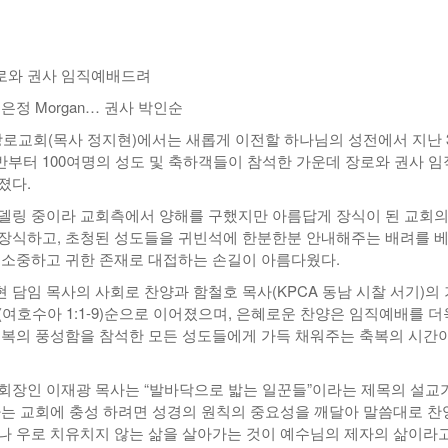
07월 22일
-
<발행인칼럼> 본사 ‘문화사업’에 후원과 격려 이어져
2015년 03월 11일
- 2026년
무적함대 스페인, 16년만에 월드컵 우승
07월 22일
로와 권사 임직예배드려
<발행인칼럼> 한인사회 화합 원한다면 ‘한인회관’ 포기
은정 Morgan… 권사 박인순
- 2015년 02월 18일
다인종우호협회 소속 이웃들, 한국의 선거 개혁
야
- 2026년 07월 22일
요구
장로교회(목사 정지현)에서는 새롭게 이전할 하나님의 성전에서 지난 
View All
View All
시반부터 100여명의 성도 및 축하객들이 참석한 가운데 장로와 권사 
졌다.
델링 중이라 교회측에서 양해를 구했지만 아름답게 장식이 된 교회의
장식하고, 초청된 성도들을 귀빈석에 한분한분 안내해주는 배려를 
 소중하고 귀한 존재로 대접하는 손길이 아름다웠다.
 담임 목사의 사회로 찬양과 함철호 목사(KPCA 동남 시찰 서기)의
(여호수아 1:1-9)순으로 이어졌으며, 은혜로운 찬양은 임직예배를 더
축복의 풍성함을 참석한 모든 성도들에게 가득 채워주는 축복의 시간
 총회장인 이재광 목사는 “발바닥으로 밟는 일꾼들”이라는 제목의 설교
사는 교회에 충성 하려면 성경의 원칙의 중요성을 깨달아 말씀대로 찬
나 우로 치유치지 않는 삶을 살아가는 것이 예수님의 제자의 삶이라고