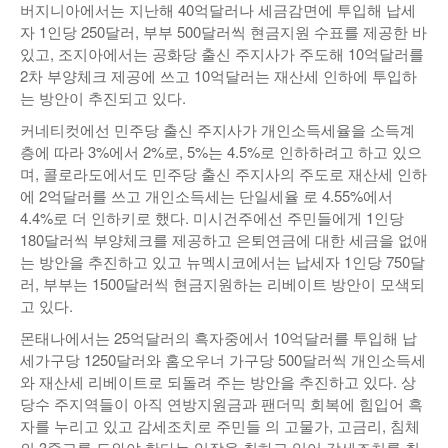
버지니아에서는 지난해 40억달러나 세금감면에 투입해 납세
자 1인당 250달러, 부부 500달러씩 현금지원 수표를 제공한 바
있고, 조지아에서는 공화당 출신 주지사가 주도해 10억달러를
2차 부양체크 제공에 쓰고 10억달러는 재산세 인하에 투입하
는 방안이 추진되고 있다.
커네티컷에선 민주당 출신 주지사가 개인소득세율을 소득계
층에 따라 3%에서 2%로, 5%는 4.5%로 인하하려고 하고 있으
며, 콜로라도에서도 민주당 출신 주지사의 주도로 재산세 인하
에 2억달러를 쓰고 개인소득세는 단일세율 로 4.55%에서
4.4%로 더 인하키로 했다. 미시건주에선 주민들에게 1인당
180달러씩 부양체크를 제공하고 은퇴연금에 대한 세금을 없애
는 방안을 추진하고 있고 뉴멕시코에서는 납세자 1인당 750달
러, 부부는 1500달러씩 현금지원하는 리베이트 방안이 모색되
고 있다.
몬태나에서는 25억달러의 흑자중에서 10억달러를 투입해 납
세가구당 1250달러와 홈오우너 가구당 500달러씩 개인소득세
와 재산세 리베이트로 되돌려 주는 방안을 추진하고 있다. 상
당수 주지역들이 아직 연방지원금과 팬더믹 회복에 힘입어 흑
자를 누리고 있고 감세조치로 주민들 의 고물가, 고금리, 침체
의 3중고를 도와야 한다는 입장을 취하고 있어 감세조치를 취