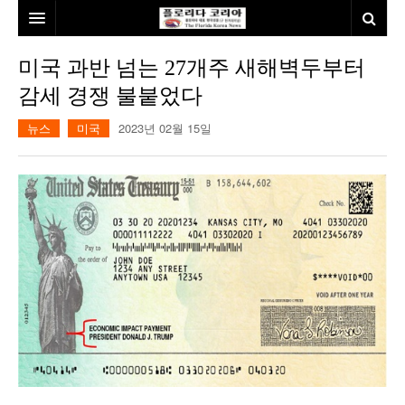
홈
미국 과반 넘는 27개주 새해벽두부터
감세 경쟁 불붙었다
본사소개
뉴스
미국
2023년 02월 15일
뉴스
칼럼
동포
건강
미국
발행인칼럼
본보특집
김명열칼럼
100인선/독자광장
이명덕칼럼
여행
김선옥칼럼
100인선
인터뷰/탐방
김원동칼럼
독자광장
인근여행지
놀이공원