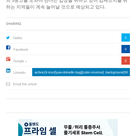
하는 지역들이 계속 늘어날 것으로 예상되고 있다.
Sharing
0
Twitter
0
Facebook
0
Google +
active){li-icon[type=linkedin-bug][color=inverse] .background{fill
Linkedin
Email this article