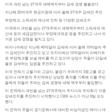
미국 과반 넘는 27개주 새해벽두부터 감세 경쟁 불붙었다
낚시/비치
지난해 20여개주 현금지원에 이어 올해 27개주 감세안 추진
골프
부양체크, 소득세와 재산세 인하 등 다양한 감세조치
미국에서 과반을 넘는 27개주에서 새해벽두부터 소득세와 재
산세 등의 세금감면이나 부양체크제공 등을 추진하고 나서 뜨
거운 감세 경쟁을 펼치고 있다.
버지니아에선 지난해 40억달러 감세에 이어 올해 10억달러 추
가 감세안이 추진되고 있고 조지아에선 10억달러의 리베이트
로 부양체크를 보낼 채비를 하고 있으며 상당수 주들이 단일세
율로 감세하는 입법을 추진하고 있다.
미국 전체가 고물가와 고금리, 불경기 우려까지 3중고를 겪고
있으나 대부분의 주지역에선 상당한 흑자를 기록해 이를 주민
들에게 되돌려 주려는 감세 경쟁에 새해 벽두부터 돌입했다.
미 전역에서 과반을 넘는 27개주에서 주지사와 주의회가 각종
감세조치를 추진하기 시작했다고 CBS 뉴스가 지난 9일 보도
했다.
미 전역의 주들이 경기둔화시에 대비한 비상자금인 레이니 데