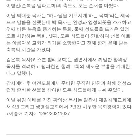
이병진(순복음 탬파교회)의 축도로 모든 순서를 마쳤다.
낚시/비치
이날 박대순 목사는 “하나님을 기쁘시게 하는 목회”라는 제목
골프
으로 말씀을 전했는데 박 목사는 인성과 영성의뜻을 소개하고
첫째 바른 복음을 증거하는 목회, 둘째 성도들을 뜨거운 열정
으로 사랑하는 목회. 셋째, 모든 성도들이 연합하여 선을 이르
는 아름다운 교회가 되기를 소망한다고 전해 함께 은혜 받는
축복의 시간을 가졌다.
김은복 목사(키스톤 침례교회)는 권면사에서 취임한 황의상
목사를 격려하고 탬파한인 침례교회의 새로운 부흥을 기대한
다고 말했다.
감사예배 후 여전도회에서 준비한 푸짐한 만찬과 함께 정성스
럽게 준비한 선물을 참여한 모든 성도들에게 나눠 주었다.
이날 취임 예배를 가진 황의상 목사는 알칸사 제일침례교회에
서 4년 그리고 생명샘교회에서 2년간 시무한 목회경력이 있다.
<이승애 기자> 1284/20211027