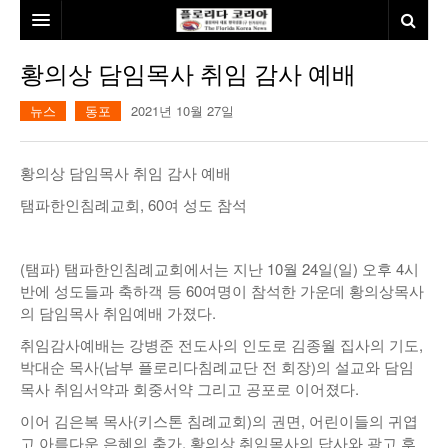
홈
황의상 담임목사 취임 감사 예배
본사소개
뉴스
동포
2021년 10월 27일
뉴스
황의상 담임목사 취임 감사 예배
칼럼
동포
탬파한인침례교회, 60여 성도 참석
건강
미국
발행인칼럼
(탬파) 탬파한인침례교회에서는 지난 10월 24일(일) 오후 4시
본보특집
김명열칼럼
반에 성도들과 축하객 등 60여명이 참석한 가운데 황의상목사
100인선/독자광장
이명덕칼럼
의 담임목사 취임예배 가졌다.
취임감사예배는 강병준 전도사의 인도로 김종월 집사의 기도,
여행
김선옥칼럼
100인선
박대순 목사(남부 플로리다침례교단 전 회장)의 설교와 담임
목사 취임서약과 회중서약 그리고 공포로 이어졌다.
인터뷰/탐방
김원동칼럼
독자광장
인근여행지
이어 김은복 목사(키스톤 침례교회)의 권면, 어린이들의 귀엽
놀이공원
고 아름다운 은혜의 축가, 황의상 취임목사의 답사와 광고 후