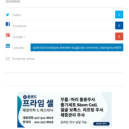
Sharing
0
Twitter
0
Facebook
0
Google +
active){li-icon[type=linkedin-bug][color=inverse] .background{fill
Linkedin
Email this article