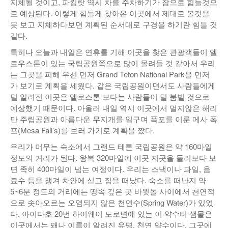
지체될 것이고, 파킹랏 역시 차를 주차하기가 참으로 힘들것으
로 예상된다. 이렇게 힘들게 찾아온 이곳에서 제대로 볼것을
못 보고 지체하다보면 계획된 순서대로 구경을 하기란 힘들 것
같다.
특히나 오늘과 내일은 연휴를 기해 이곳을 찾은 관광객들이 엘
로우스톤이 있는 국립공원쪽으로 많이 몰려들 것 같아서 우리
는 그곳을 피해 우선 먼저 Grand Teton National Park을 먼저
가 보기로 계획을 세웠다. 같은 국립공원이면서도 사람들에게
덜 알려진 이곳은 엘로스톤 보다는 사람들이 덜 붐빌 것으로
예상했기 때문이다. 아울러 내일 역시 이곳에서 멀지않은 해리
만 주립공원과 아름다운 무지개를 일구며 폭포를 이룬 메사 폭
포(Mesa Fall’s)를 보러 가기로 계획을 짰다.
우리가 머무는 숙소에서 그랜드 테톤 국립공원은 약 160마일
정도의 거리가 된다. 왕복 320마일에 이곳 저곳을 둘러보다 보
면 족히 400마일이 넘는 여정이다. 우리는 스낵이나 과일, 음
료수 등을 챙겨 차안에 싣고 집을 떠났다. 숙소를 떠난지 약
5~6분 정도의 거리에는 땅속 깊은 곳 바윗돌 사이에서 천연적
으로 솟아오르는 오염되지 않은 천연수(Spring Water)가 있었
다. 아이다호 20번 하이웨이 도로변에 있는 이 약수터 샘물은
이곳에서는 꽤나 이름이 알려진 유명, 천연 약수이다. 그곳에