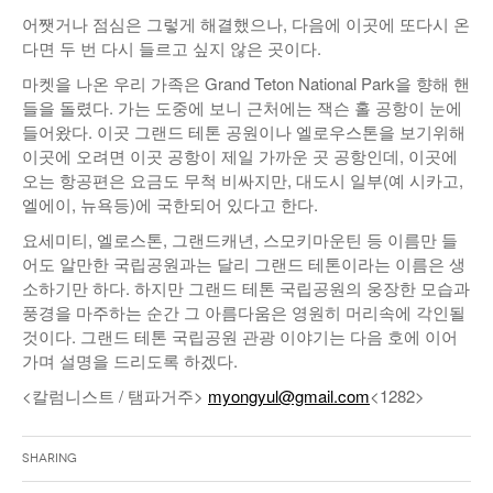
어쨋거나 점심은 그렇게 해결했으나, 다음에 이곳에 또다시 온
다면 두 번 다시 들르고 싶지 않은 곳이다.
마켓을 나온 우리 가족은 Grand Teton National Park을 향해 핸
들을 돌렸다. 가는 도중에 보니 근처에는 잭슨 홀 공항이 눈에
들어왔다. 이곳 그랜드 테톤 공원이나 엘로우스톤을 보기위해
이곳에 오려면 이곳 공항이 제일 가까운 곳 공항인데, 이곳에
오는 항공편은 요금도 무척 비싸지만, 대도시 일부(예 시카고,
엘에이, 뉴욕등)에 국한되어 있다고 한다.
요세미티, 엘로스톤, 그랜드캐년, 스모키마운틴 등 이름만 들
어도 알만한 국립공원과는 달리 그랜드 테톤이라는 이름은 생
소하기만 하다. 하지만 그랜드 테톤 국립공원의 웅장한 모습과
풍경을 마주하는 순간 그 아름다움은 영원히 머리속에 각인될
것이다. 그랜드 테톤 국립공원 관광 이야기는 다음 호에 이어
가며 설명을 드리도록 하겠다.
<칼럼니스트 / 탬파거주>
myongyul@gmail.com
<1282>
Sharing