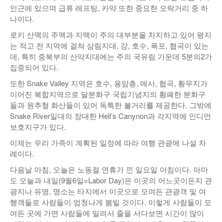
인근에 있으며 급류 레프팅, 카약 또한 중요한 오락거리 중 하
나이다.
로키 산맥의 주맥과 지맥이 주의 대부분을 차지하고 있어 평지
는 적고 전 지역에 걸쳐 삼림지대, 강, 호수, 폭포, 협곡이 있는
데, 특히 중북부의 산악지대에는 주의 국유림 가운데 5분의2가
집중되어 있다.
또한 Snake Valley 지역은 호수, 용암층, 메사, 협곡, 황무지가
이어진 복합지역으로 달분화구 국립기념지의 황폐한 분화구
들과 원추형 화산들이 있어 독특한 볼거리를 제공한다. 그밖에
Snake River일대의 장대한 Hell’s Canynon과 각지역에 인디언
보호지구가 있다.
이제는 우리 가족이 계획된 일정에 따라 여행 관광에 나설 차
례이다.
다음날 아침, 오늘은 노동절 연휴가 낀 일요일 아침이다. 아마
도 오늘과 내일(9월6일=Labor Day)은 이곳의 어느곳이든지 관
광지나 유명, 명소는 타지에서 이곳으로 모여든 관광객 및 여
행객들로 사람들이 엄청나게 붐빌 것이다. 이렇게 사람들이 모
여든 곳에 가면 사람들에 밀려서 줄을 서다보면 시간이 많이