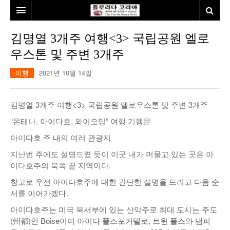
홈
김명열 3개주 여행<3> 국립공원 엘로
우스톤 및 주변 3개주
본사소개
여행
2021년 10월 14일
뉴스
칼럼
동포
김명열 3개주 여행<3> 국립공원 엘로우스톤 및 주변 3개주
건강
미국
발행인칼럼
“몬태나, 아이다호, 와이오밍” 여행 기행문
아이다호 주 내의 여러 관광지
본보특집
김명열칼럼
지난번 주에도 설명드렸 듯이 이곳 내가 머물고 있는 곳은 아
100인선/독자광장
이명덕칼럼
이다호주의 북쪽 끝 지역이다.
여행
김선옥칼럼
100인선
참고로 우선 아이다호주에 대한 간단한 설명을 드리고 다음 순
서를 이어가겠다.
인터뷰/탐방
김원동칼럼
독자광장
인근여행지
아이다호주는 미국 북서부에 있는 산악주로 최대 도시는 주도
(州都)인 Boise이며 아이다 폴스포커텔로, 트윈 폴스와 냄퍼
놀이공원