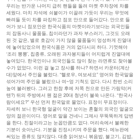
우리는 반가운 나머지 급히 핸들을 돌려 마켓 주차장에 차를
세웠다. 마치 자석에 쇠붙이가 이끌려 가듯이 우리는 무엇에
빠려들 듯이 차를 파킹하고 점포 안으로 들어갔다. 안으로 들
어가 보니 점포안은 한국식품의 마켓이라기보다는 외국인들
의 잡동사니 물품들, 칩이라던가 과자 부스러기, 그것도 오래
된 것 같은, 별로 호감이 가지 않을 물품들이 엉성하게 진열대
에 놓여있었으며 한국식품은 거의 없다시피 하다. 기껏해야
‘조리 뽕뽕’, 칩종류, 오래된 과자봉지들이 어지럽게 진열대에
놓여있다. 한국인이나 외국인들도 많이 찾는 라면류도 찾아볼
수가 없었다. 이런 걸 놓고 장사를 하나? 하면서 카운터(계산
대)앞에서 주인을 불렀다. “핼로우, 여보세요” 영어와 한국말을
섞어가며 주인을 불렀으나 여~엉 기척도 없다. 다시 한번 소리
높여 불러봤다. 그러고 한참 후에 저쪽 천으로 만든 가림막(커
텐?) 뒤의 주방에서 웬 젊은 20대 청년이 불쑥 나온다. “한국사
람이세요?” 우선 먼저 한국말로 물었다. 표정이 무표정이다.
자세히 보니 한국형 얼굴이 약간 보이는 혼혈의 외국인 얼굴모
양의 젊은이이다. 영어로 말을 건네니 그제사 무뚝뚝하게 답변
을 한다. 친절이라고는 눈꼽만큼도 없다. 머리속에서 불쾌한
기분이 솟아난다. 기분을 진정시키며 주문을 했다. 메뉴판에
써있는 종류도 많지않다. 대충 읽어보니 볶음밥, 불고기, 김밥,