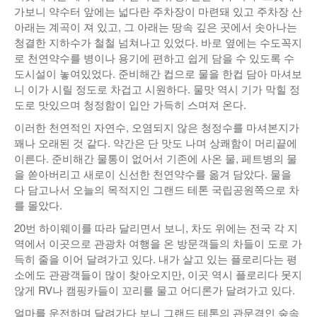
가보니 약수터 앞에는 넓다란 주차장이 마련돼 있고 주차장 산
아래는 계곡이 져 있고, 그 아래는 땅속 깊은 곳에서 솟아나는
청결한 지하수가 철철 넘쳐나고 있었다. 바로 옆에는 수도꼭지
로 천연약수를 병이나 용기에 편하고 쉽게 담을 수 있도록 수
도시설이 놓여있었다. 준비해간 컵으로 물을 한컵 담아 마셔보
니 이가 시릴 정도로 차겁고 시원하다. 물맛 역시 기가 막힐 정
도로 맛있으며 청정함이 입안 가득히 스며져 온다.
이러한 천연적인 자연수, 오염되지 않은 청정수를 마셔본지가
꽤나 오래된 것 같다. 약간은 단 맛도 나며 상쾌함이 머리끝에
이른다. 준비해간 물통이 없어서 기존에 사온 물, 페트병의 물
을 쏟아버리고 새로이 신선한 천연약수를 옮겨 담았다. 물을
다 담고나서 오늘의 목적지인 그랜드 테톤 국립공원쪽으로 차
를 몰았다.
20번 하이웨이를 따라 달리면서 보니, 차도 위에는 전국 각 지
역에서 이곳으로 관광차 여행을 온 방문객들의 차들이 도로 가
득히 줄을 이어 달려가고 있다. 내가 살고 있는 플로리다는 평
소에도 관광객들이 많이 찾아오지만, 이곳 역시 플로리다 못지
않게 RV나 캠핑카들이 꼬리를 물고 어디론가 달려가고 있다.
얼마를 운전하며 달려가다 보니 그랜드 테톤의 관문격인 숲속