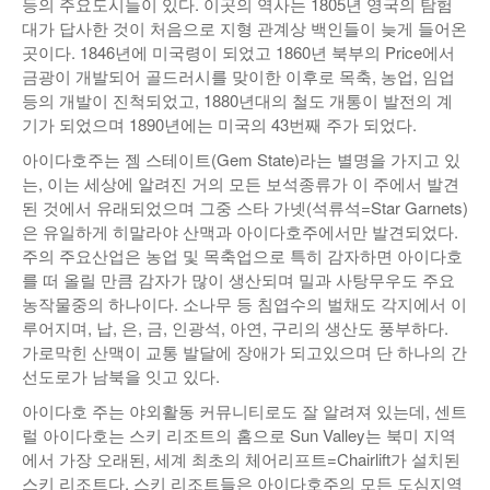
등의 주요도시들이 있다. 이곳의 역사는 1805년 영국의 탐험
대가 답사한 것이 처음으로 지형 관계상 백인들이 늦게 들어온
낚시/비치
곳이다. 1846년에 미국령이 되었고 1860년 북부의 Price에서
골프
금광이 개발되어 골드러시를 맞이한 이후로 목축, 농업, 임업
등의 개발이 진척되었고, 1880년대의 철도 개통이 발전의 계
기가 되었으며 1890년에는 미국의 43번째 주가 되었다.
아이다호주는 젬 스테이트(Gem State)라는 별명을 가지고 있
는, 이는 세상에 알려진 거의 모든 보석종류가 이 주에서 발견
된 것에서 유래되었으며 그중 스타 가넷(석류석=Star Garnets)
은 유일하게 히말라야 산맥과 아이다호주에서만 발견되었다.
주의 주요산업은 농업 및 목축업으로 특히 감자하면 아이다호
를 떠 올릴 만큼 감자가 많이 생산되며 밀과 사탕무우도 주요
농작물중의 하나이다. 소나무 등 침엽수의 벌채도 각지에서 이
루어지며, 납, 은, 금, 인광석, 아연, 구리의 생산도 풍부하다.
가로막힌 산맥이 교통 발달에 장애가 되고있으며 단 하나의 간
선도로가 남북을 잇고 있다.
아이다호 주는 야외활동 커뮤니티로도 잘 알려져 있는데, 센트
럴 아이다호는 스키 리조트의 홈으로 Sun Valley는 북미 지역
에서 가장 오래된, 세계 최초의 체어리프트=Chairlift가 설치된
스키 리조트다. 스키 리조트들은 아이다호주의 모든 도심지역