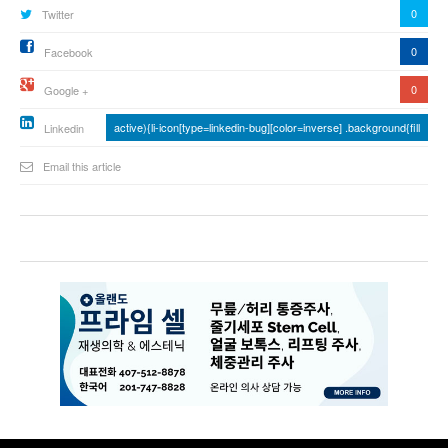
0
Twitter
0
Facebook
0
Google +
active){li-icon[type=linkedin-bug][color=inverse] .background{fill
Linkedin
Email this article