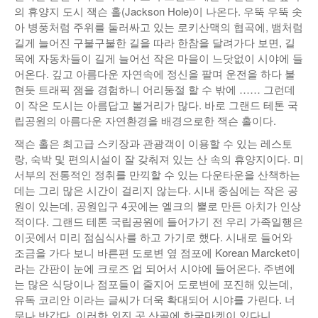
의 휴양지 도시 잭슨 홀(Jackson Hole)이 나온다. 우뚝 우뚝 솟
아 병풍처럼 주위를 둘러싸고 있는 로키산맥의 협곡에, 뱀처럼
길게 늘어진 구불구불한 길을 따라 한참을 달려가다 보면, 길
목에 자동차들이 길게 늘어선 작은 마을이 느닷없이 시야에 들
어온다. 깊고 아름다운 자연속에 정신을 팔며 운전을 하다 불
현듯 트래픽 잼을 경험하니 어리둥절 할 수 밖에 …… 그런데
이 작은 도시는 아름답고 볼거리가 많다. 바로 그랜드 테톤 국
립공원의 아름다운 자연환경을 배경으로한 잭슨 홀이다.
잭슨 홀은 최고급 스키장과 관광객이 이용할 수 있는 레스토
랑, 숙박 및 편의시설이 잘 갖춰져 있는 산 속의 휴양지이다. 미
서부의 전통적인 정취를 만끽할 수 있는 다운타운을 산책하는
데는 그리 많은 시간이 걸리지 않는다. 시내 중심에는 작은 공
원이 있는데, 공원입구 4곳에는 엘크의 뿔로 만든 아치가 인상
적이다. 그랜드 테톤 국립공원에 들어가기 전 우리 가족일행은
이곳에서 미리 점심식사를 하고 가기로 했다. 시내로 들어와
조금을 가다 보니 바른편 도로변 옆 점포에 Korean Marcket이
라는 간판이 눈에 크로즈 업 되어서 시야에 들어온다. 주변에
는 많은 식당이나 점포들이 줄지어 도로변에 포진해 있는데,
유독 코리안 이라는 글씨가 더욱 확대되어 시야를 가린다. 너
무나 반갑다. 이러한 외진 곳 산골에 한국마켓이 있다니……