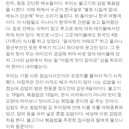
만두, 등등 간단한 메뉴들이다. 우리는 불고기와 김밥 볶음밥
을 시켰다. 이때 뒤에서 누군가 한국말로 “별로 시킬게 없네,
메뉴가 단순해” 하는 소리가 들린다. 뒤 돌아보니 한국 여행객
이다. 이 사람들도 지나다가 한국마켓 간판을 보고 들어왔단
다. 점포 안에는 식탁이 없고 투고로 밖의 야외 테이블에서만
먹게 되어 있다. 밖으로 나오니 그곳 테이블에도 한국인 4명
(가족)이 식사를 하고 있었다. “음식맛이 어때요?” 하고 물으니
중년부인인 듯한 주부가 지그시 쳐다보며 웃고만 있다. 그 웃
음의 뜻이 무슨 의미인지 궁금해 하며 바로 옆의 테이블에 앉
자 그녀의 남편께서 하는 말 “더럽게 맛이 없어요” 상을 찌프리
며 한마디 내어뱉는다.
우리는 기왕 사온 점심식사인지라 포장지를 풀어서 먹기 시작
했다. 아침먹은 것이 아직도 배가 꺼지지 않아 나는 김밥을 시
켰는데 김밥의 량은 한웅큼 정도인데 값은 6달러이다. 불고기
는 15달러, 볶음밥은 12달러, 돈이 아까워서가 아니라 맛이 중
요한데 먹어보니 맛이라고는 30점을 준다면 잘 주는 것이다.
김밥도 무슨 쌈밥처럼 김 두어장에 안에 이름 모를 야채종류와
당근, 양파 등을 섞어 넣은 혼합 김밥이다. 세상에 이런 김밥은
처음 본다. 불고기나 볶음밥을 주문한 집사람과 딸에게 물으니
이와 동문이다.