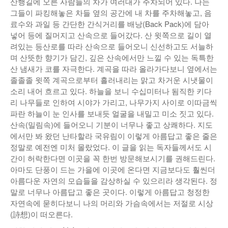
산행길에 오른 사람들의 차가 여러대가 주차되어 있다. 나는
그들이 파킹해놓은 차들 옆의 공간에 내 차를 주차해놓고, 음
료수와 과일 등 간단한 간식거리를 배낭(Back Pack)에 담아
넣어 등에 질머지고 산속으로 들어갔다. 산 윗쪽으로 길이 열
려있는 등산로를 따라 산속으로 들어오니 신선하고도 서늘하
며 산뜻한 향기가 담긴, 깊은 산속에서만 느낄 수 있는 독특한
산 냄새가 코를 자극한다. 계곡을 따라 올라가다보니 옆에서는
졸졸졸 윗쪽 계곡으로부터 흘러내리는 맑고 차거운 시냇물이
소리 내어 흐르고 있다. 하늘을 보니 수십미터나 됨직한 키다
리 나무들로 인하여 시야가 가리고, 나무가지 사이로 이따금씩
파란 하늘이 눈 인사를 보내듯 얼굴을 내밀고 미소 짓고 있다.
산속(밀림속)에 들어오니 기분이 너무나 좋고 상쾌하다. 지도
에서만 봐 왔던 난타할라 국유림이 이렇게 아름답고 좋은 줄은
정말로 예전엔 미처 몰랐었다. 이 글을 읽는 독자들께서도 시
간이 허락한다면 이곳을 꼭 한번 방문해보시기를 권해드린다.
아마도 단풍이 드는 가을에 이곳에 온다면 지금보다도 훨씬더
아름다운 자연의 모습들을 감상하실 수 있으리라 생각된다. 정
말로 너무나 아름답고 좋은 곳이다. 이렇게 아름답고 청정한
자연속에 묻히다보니 나의 머리와 가슴속에서는 저절로 시상
(詩想)이 떠오른다.