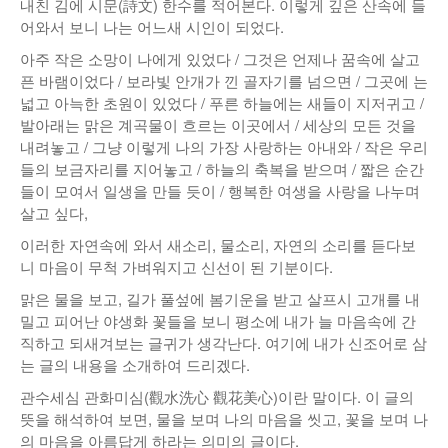
내친 김에 시문(詩文) 한수를 적어본다. 이렇게 깊은 산속에 들
어와서 보니 나는 어느새 시인이 되었다.
아주 작은 소망이 나에게 있었다 / 그것은 언제나 꿈속에 살고
픈 바램이었다 / 보라빛 안개가 낀 골자기를 넘으면 / 그곳에 는
넓고 아늑한 초원이 있었다 / 푸른 하늘에는 새들이 지저귀고 /
발아래는 맑은 계곡물이 흐르는 이곳에서 / 세상의 모든 것을
내려놓고 / 그냥 이렇게 나의 가장 사랑하는 아내와 / 작은 우리
들의 보금자리를 지어놓고 / 하늘의 축복을 받으며 / 짧은 순간
들이 모여서 일생을 만들 듯이 / 행복한 여생을 사랑을 나누며
살고 싶다,
이러한 자연속에 와서 새소리, 물소리, 자연의 소리를 듣다보
니 마음이 무척 가벼워지고 신선이 된 기분이다.
맑은 물을 보고, 길가 풀섶에 봄기운을 받고 살프시 고개를 내
밀고 피어난 야생화 꽃들을 보니 평소에 내가 늘 마음속에 간
직하고 되새겨보는 글귀가 생각난다. 여기에 내가 신조어로 삼
는 글의 내용을 소개하여 드리겠다.
관수세심 관화미심(觀水洗心 觀花美心)이란 말이다. 이 글의
뜻을 해석하여 보면, 물을 보며 나의 마음을 씻고, 꽃을 보며 나
의 마음을 아름답게 하라는 의미의 글이다.