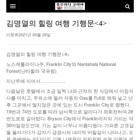
홈
김명열의 힐링 여행 기행문<4>
본사소개
미분류
2021년 05월 26일
뉴스
김명열의 힐링 여행 기행문<4>
칼럼
동포
노스캐롤라이나주, Franklin City와 Nantahala National
Forest(난타할라 국유림)
건강
미국
발행인칼럼
지난주에 이어서…………….
본보특집
김명열칼럼
다음날은 호텔에서 조금 일찍 나와 근처의 한 식당에서 아침식
100인선/독자광장
이명덕칼럼
사를 마치고, 주유소에 들러 자동차 Gas를 Full로 채워 넣고 난
후 그곳에서 멀지않은 곳에 있는 도시 Franklin City로 향했다.
여행
김선옥칼럼
100인선
19번과 74번 도로를 따라 남서쪽으로 달리다가 좌회전하여 28
번도로로 갈아탔다. Bryson City에서 Franklin까지의 거리는 약
인터뷰/탐방
김원동칼럼
독자광장
인근여행지
30마일정도인데, 가는 길이 너무나 아름다웠다. 가파른 고갯길
을 올라가다가 갑자기 급경사의 내리막 비탈길이 나타나고, 도
놀이공원
로 주변에는 키다리의 각종 나무들이 밀림처럼 숲을 이루어 경