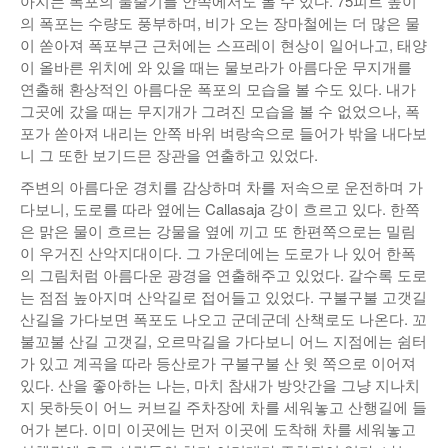
아지는 폭포의 물줄기를 안쪽에서도 볼 수 있다. 75피트 높이
의 폭포는 수량도 풍부하며, 비가 오는 장마철에는 더 많은 물
이 쏟아져 폭포부근 근처에는 스프레이 현상이 일어나고, 태양
이 올바른 위치에 와 있을 때는 물보라가 아름다운 무지개를
연출해 환상적인 아름다운 폭포의 모습을 볼 수도 있다. 내가
그곳에 갔을 때는 무지개가 그려진 모습을 볼 수 없었으나, 폭
포가 쏟아져 내리는 안쪽 바위 벼랑속으로 들어가 밖을 내다보
니 그 또한 보기드믄 장관을 연출하고 있었다.
주변의 아름다운 경치를 감상하며 차를 저속으로 운전하며 가
다보니, 도로를 따라 옆에는 Callasaja 강이 흐르고 있다. 한쪽
은 맑은 물이 흐르는 강물을 옆에 끼고 또 한편쪽으로는 밀림
이 우거진 산악지대이다. 그 가운데에는 도로가 나 있어 한폭
의 그림처럼 아름다운 광경을 연출해주고 있었다. 갈수록 도로
는 점점 높아지며 산악길로 접어들고 있었다. 구불구불 고갯길
산길을 가다보면 폭포도 나오고 군데군데 산책로도 나온다. 꼬
불꼬불 산길 고갯길, 오르막길을 가다보니 어느 지점에는 쉼터
가 있고 계곡을 따라 등산로가 구불구불 산 윗 쪽으로 이어져
있다. 산을 좋아하는 나는, 마치 참새가 방앗간을 그냥 지나치
지 못하듯이 어느 커브길 주차장에 차를 세워놓고 산행길에 들
어가 본다. 이미 이곳에는 먼저 이곳에 도착해 차를 세워놓고