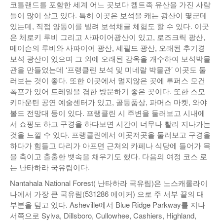
코틀랜드를 포함한 세계 어느 곳보다 켈트족 유산을 가진 사람
들이 많이 살고 있다. 특히 이곳은 보석을 캐는 광산이 몇군데
있는데, 직접 양동이를 빌려 보석채굴 체험도 할 수 있다. 이곳
은 체로키 루비 그리고 사파이어광산이 있고, 로즈크릭 광산,
메이슨의 루비와 사파이어 광산, 셰필드 광산, 오래된 추기경
보석 광산이 있으며 그 외에 오래된 감옥을 개수하여 보석박물
관을 만들었는데 ‘프랭클린 보석 및 미네랄 박물관’ 이곳도 둘
러보는 것이 좋다. 또한 이곳에서 멀지않은 곳에 루퍼스 모건
폭포가 있어 트레일을 겸한 방문하기 좋은 곳이다. 또한 스모
키마운틴 공연 예술센터가 있고, 골동품상, 파머스 마켓, 와야
볼드 전망대 등이 있다. 프랭클린 시 주변을 둘러보고 시내에
서 쇼핑도 하고 구경을 하다보면 시간이 너무나 빨리 지나가는
것을 느낄 수 있다. 프랭클린에서 이곳저곳을 둘러보고 구경을
하다가 힘들고 다리가 아프면 근처의 카페나 식당에 들어가 목
을 축이고 출출한 뱃속을 채우기도 했다. 다음의 여정 코스 로
는 난타하라 국유림이다.
Nantahala National Forest( 난타하라 국유림)은 노스캐롤라이
나에서 가장 큰 국유림(531286 에이커) 으로 주 서부 끝의 대
부분을 덮고 있다. Asheville에서 Blue Ridge Parkway를 지나
서쪽으로 Sylva, Dillsboro, Cullowhee, Cashiers, Highland,