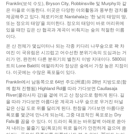
Franklin(보석 수도), Bryson City, Robbinsville 및 Murphy와 같
은 마을로 이동한다. 이곳은 다양한 야외활동과 풍부한 경치를
제공해주고 있다. 체로키어로 Nantahala는 ‘한 낮의 태양의 땅,
또는 정오의 태양’을 의미한다. 정오의 태양이 바로 머리위에
있을 때만 깊은 산 협곡과 계곡이 비춰지는 숲의 적절한 이름
이다.
온 산 전체가 몇십미터나 되는 각종 키다리 나무숲으로 꽉 차
여진 이 국유림은 시끄럽고 어수선한 분위기속의 도심과는 거
리가 먼, 완전히 다른 분위기의 별천지 이방 지대이다. 5800피
트의 Lone Bald의 애팔라치아 정상은 숲에서 가장 높은 지점이
다. 이곳에는 수많은 폭포들이 있다.
Franklin에서 남동쪽으로 64번 주도(州道)와 28번 지방도로(함
께 합쳐 진행됨) Highland Rd를 따라 가다보면 Caullasaja
River(쿨라사자 강)을 곁에 끼고 산 정상으로 향하게 된다. 길
을 따라 가다보면 아름다운 계곡과 나무 숲으로 우거진 터널
같은 산길 도로 위를 달리게 된다. 한참을 가다보면 아름다운
폭포를 몇군데 만나게 되는데, 그중 대표적인 폭포로는 Dry
Falls를 꼽을 수 있다. 이 드라이 폭포는 바위절벽 아래로 쏟아
져 내리는 물줄기 밑(폭포)의 뒤로 들어가 안전하게 걸으며 쏟