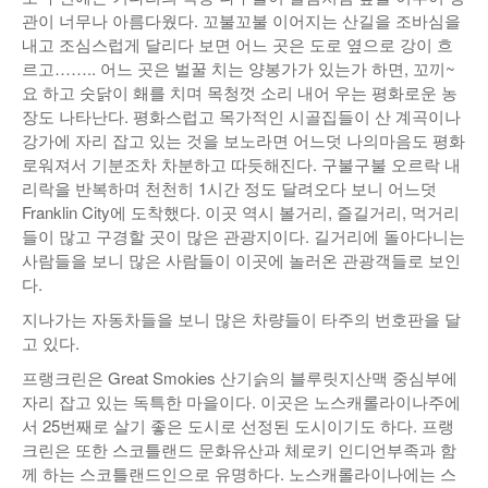
관이 너무나 아름다웠다. 꼬불꼬불 이어지는 산길을 조바심을
낚시/비치
내고 조심스럽게 달리다 보면 어느 곳은 도로 옆으로 강이 흐
르고…….. 어느 곳은 벌꿀 치는 양봉가가 있는가 하면, 꼬끼~
골프
요 하고 숫닭이 홰를 치며 목청껏 소리 내어 우는 평화로운 농
장도 나타난다. 평화스럽고 목가적인 시골집들이 산 계곡이나
강가에 자리 잡고 있는 것을 보노라면 어느덧 나의마음도 평화
로워져서 기분조차 차분하고 따듯해진다. 구불구불 오르락 내
리락을 반복하며 천천히 1시간 정도 달려오다 보니 어느덧
Franklin City에 도착했다. 이곳 역시 볼거리, 즐길거리, 먹거리
들이 많고 구경할 곳이 많은 관광지이다. 길거리에 돌아다니는
사람들을 보니 많은 사람들이 이곳에 놀러온 관광객들로 보인
다.
지나가는 자동차들을 보니 많은 차량들이 타주의 번호판을 달
고 있다.
프랭크린은 Great Smokies 산기슭의 블루릿지산맥 중심부에
자리 잡고 있는 독특한 마을이다. 이곳은 노스캐롤라이나주에
서 25번째로 살기 좋은 도시로 선정된 도시이기도 하다. 프랭
크린은 또한 스코틀랜드 문화유산과 체로키 인디언부족과 함
께 하는 스코틀랜드인으로 유명하다. 노스캐롤라이나에는 스