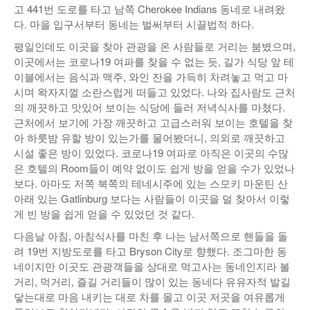
고 441번 도로를 타고 남쪽 Cherokee Indians 동네로 내려왔
다. 마을 입구서부터 동네는 벌써부터 시끌법적 하다.
평일인데도 이곳을 찾아 관광을 온 사람들로 거리는 붐볐으며,
이곳에서는 코로나19 여파를 찾을 수 없는 듯, 길가 식당 앞 테
이블에서는 음식과 맥주, 와인 잔을 가득히 차려놓고 먹고 마
시며 왁자지껄 소란스럽게 떠들고 있었다. 나와 집사람도 근처
의 깨끗하고 맛있어 보이는 식당에 들러 저녁식사를 마쳤다.
근처에서 보기에 가장 깨끗하고 고급스러워 보이는 호텔을 찾
아 하룻밤 유할 방이 있는가를 물어봤더니, 의외로 깨끗하고
시설 좋은 방이 있었다. 코로나19 여파로 아직은 이곳의 수많
은 호텔의 Room들이 예약 없이도 쉽게 방을 얻을 수가 있었나
보다. 아마도 저쪽 북쪽의 테네시주에 있는 스모키 마운틴 산
아래 있는 Gatlinburg 보다는 사람들이 이곳을 덜 찾아서 이렇
게 빈 방을 쉽게 얻을 수 있었던 것 같다.
다음날 아침, 아침식사를 마친 후 나는 남서쪽으로 핸들을 돌
려 19번 지방도로를 타고 Bryson City로 향했다. 조그마한 동
네이지만 이곳도 관광객들을 상대로 먹고사는 동네인지라 볼
거리, 먹거리, 즐길 거리들이 많이 있는 동네다 유유자적 발길
닿는대로 마음 내키는 대로 차를 몰고 이곳 저곳을 여유롭게