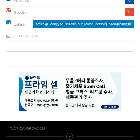
0
Facebook
0
Google +
active){li-icon[type=linkedin-bug][color=inverse] .background{fill
Linkedin
Email this article
FLORIDAKOREA.COM