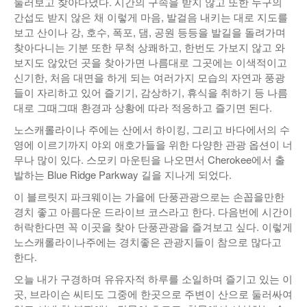
둘러보고 찾아다녔다. 시간의 구속을 받지 않고 또한 누구의
간섭도 받지 않은 채 이렇게 마음, 발걸음 내키는 대로 지도를
보고 산이나 강, 호수, 폭포, 댐, 공원 등등을 발길을 돌려가며
찾아다니는 기분 또한 무척 상쾌하고, 한번도 가보지 않고 와
보지도 않았던 곳을 찾아가면 나름대로 그곳에는 이색적이고
신기한, 처음 대면을 하게 되는 여러가지 모습의 자연과 풍광
들이 자리하고 있어 즐기기, 감상하기, 휴식을 취하기 등 나름
대로 그때그때 환경과 상황에 따라 적응하고 즐기면 된다.
노스캐롤라이나 주에는 산에서 하이킹, 그리고 바다에서의 수
영에 이르기까지 야외 애호가들을 위한 다양한 관광 옵션이 너
무나 많이 있다. 스모키 마운틴을 나오면서 Cherokee에서 출
발하는 Blue Ridge Parkway 길을 지나게 되었다.
이 블르릿지 파크웨이는 가을에 단풍관광으로는 손꼽을만한
경치 좋고 아름다운 드라이브 코스라고 한다. 다음번에 시간이
허락한다면 꼭 이곳을 찾아 단풍관광을 즐겨보고 싶다. 이렇게
노스캐롤라이나주에는 경치좋은 관광지들이 참으로 많다고
한다.
오늘 내가 구경하며 유유자적 하루를 소일하며 즐기고 있는 이
곳, 브라이슨 씨티도 그중에 한곳으로 주변이 산으로 둘러싸여