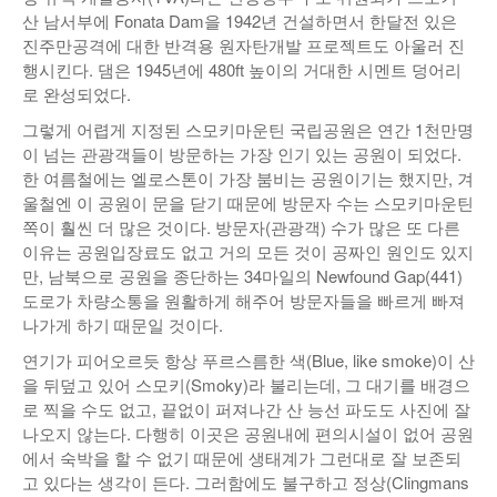
산 남서부에 Fonata Dam을 1942년 건설하면서 한달전 있은
낚시/비치
진주만공격에 대한 반격용 원자탄개발 프로젝트도 아울러 진
행시킨다. 댐은 1945년에 480ft 높이의 거대한 시멘트 덩어리
골프
로 완성되었다.
그렇게 어렵게 지정된 스모키마운틴 국립공원은 연간 1천만명
이 넘는 관광객들이 방문하는 가장 인기 있는 공원이 되었다.
한 여름철에는 엘로스톤이 가장 붐비는 공원이기는 했지만, 겨
울철엔 이 공원이 문을 닫기 때문에 방문자 수는 스모키마운틴
쪽이 훨씬 더 많은 것이다. 방문자(관광객) 수가 많은 또 다른
이유는 공원입장료도 없고 거의 모든 것이 공짜인 원인도 있지
만, 남북으로 공원을 종단하는 34마일의 Newfound Gap(441)
도로가 차량소통을 원활하게 해주어 방문자들을 빠르게 빠져
나가게 하기 때문일 것이다.
연기가 피어오르듯 항상 푸르스름한 색(Blue, like smoke)이 산
을 뒤덮고 있어 스모키(Smoky)라 불리는데, 그 대기를 배경으
로 찍을 수도 없고, 끝없이 퍼져나간 산 능선 파도도 사진에 잘
나오지 않는다. 다행히 이곳은 공원내에 편의시설이 없어 공원
에서 숙박을 할 수 없기 때문에 생태계가 그런대로 잘 보존되
고 있다는 생각이 든다. 그러함에도 불구하고 정상(Clingmans