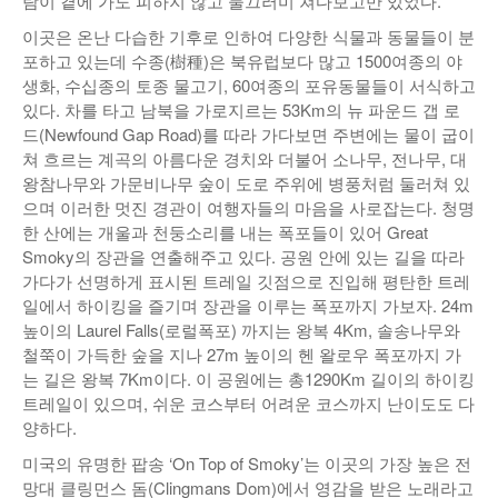
람이 곁에 가도 피하지 않고 물끄러미 쳐다보고만 있었다.
이곳은 온난 다습한 기후로 인하여 다양한 식물과 동물들이 분
포하고 있는데 수종(樹種)은 북유럽보다 많고 1500여종의 야
생화, 수십종의 토종 물고기, 60여종의 포유동물들이 서식하고
있다. 차를 타고 남북을 가로지르는 53Km의 뉴 파운드 갭 로
드(Newfound Gap Road)를 따라 가다보면 주변에는 물이 굽이
쳐 흐르는 계곡의 아름다운 경치와 더불어 소나무, 전나무, 대
왕참나무와 가문비나무 숲이 도로 주위에 병풍처럼 둘러쳐 있
으며 이러한 멋진 경관이 여행자들의 마음을 사로잡는다. 청명
한 산에는 개울과 천둥소리를 내는 폭포들이 있어 Great
Smoky의 장관을 연출해주고 있다. 공원 안에 있는 길을 따라
가다가 선명하게 표시된 트레일 깃점으로 진입해 평탄한 트레
일에서 하이킹을 즐기며 장관을 이루는 폭포까지 가보자. 24m
높이의 Laurel Falls(로럴폭포) 까지는 왕복 4Km, 솔송나무와
철쭉이 가득한 숲을 지나 27m 높이의 헨 왈로우 폭포까지 가
는 길은 왕복 7Km이다. 이 공원에는 총1290Km 길이의 하이킹
트레일이 있으며, 쉬운 코스부터 어려운 코스까지 난이도도 다
양하다.
미국의 유명한 팝송 ‘On Top of Smoky’는 이곳의 가장 높은 전
망대 클링먼스 돔(Clingmans Dom)에서 영감을 받은 노래라고