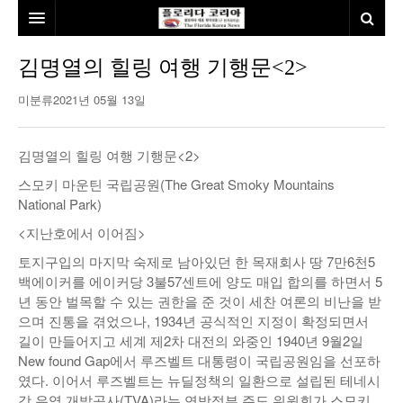
홈
김명열의 힐링 여행 기행문<2>
본사소개
미분류
2021년 05월 13일
뉴스
김명열의 힐링 여행 기행문<2>
칼럼
동포
스모키 마운틴 국립공원(The Great Smoky Mountains
National Park)
건강
미국
발행인칼럼
<지난호에서 이어짐>
본보특집
김명열칼럼
토지구입의 마지막 숙제로 남아있던 한 목재회사 땅 7만6천5
100인선/독자광장
이명덕칼럼
백에이커를 에이커당 3불57센트에 양도 매입 합의를 하면서 5
년 동안 벌목할 수 있는 권한을 준 것이 세찬 여론의 비난을 받
여행
김선옥칼럼
100인선
으며 진통을 겪었으나, 1934년 공식적인 지정이 확정되면서
길이 만들어지고 세계 제2차 대전의 와중인 1940년 9월2일
인터뷰/탐방
김원동칼럼
독자광장
인근여행지
New found Gap에서 루즈벨트 대통령이 국립공원임을 선포하
였다. 이어서 루즈벨트는 뉴딜정책의 일환으로 설립된 테네시
놀이공원
강 유역 개발공사(TVA)라는 연방정부 주도 위원회가 스모키