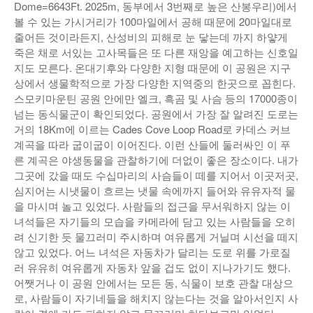
Dome=6643Ft. 2025m, 동부에서 3번째로 높은 산봉우리)에서
볼 수 있는 가시거리가 100마일에서 공해 때문에 20마일대로
줄어든 것이라든지, 산성비의 피해로 눈 닿는데 까지 하얗게
죽은 채로 서있는 고사목들은 또 다른 재앙을 예고하는 신호일
지도 모른다. 온대기후와 다양한 지형 때문에 이 공원은 지구
상에서 생물학적으로 가장 다양한 지역중의 한곳으로 꼽힌다.
스모키마운틴 공원 안에만 엘크, 흑곰 및 사슴 등의 17000종이
넘는 동식물군이 확인되었다. 공원에서 가장 잘 알려진 도로는
거의 18Km에 이르는 Cades Cove Loop Road로 카데스 커브
계곡을 따라 굽이굽이 이어진다. 이런 산들에 둘러싸인 이 푸
른 계곡은 야생동물을 관찰하기에 더없이 좋은 장소이다. 내가
그곳에 갔을 때도 수십마리의 사슴들이 떼를 지어서 이곳저곳,
심지어는 시냇물이 흐르는 냇물 속에까지 들어와 유유자적 물
을 마시며 놀고 있었다. 사람들의 접근을 무서워하지 않는 이
녀석들은 자기들의 모습을 카메라에 담고 있는 사람들을 오히
려 신기한 듯 물끄러미 주시하며 여유롭게 거닐며 시선을 떼지
않고 있었다. 어느 녀석은 자동차가 달리는 도로 위를 가로질
러 유유히 여유롭게 자동차 앞을 겁도 없이 지나가기도 했다.
어쨋거나 이 공원 안에서는 모든 동, 식물이 보호 관찰 대상으
로, 사람들이 자기네들을 해치지 않는다는 것을 알아서인지 사