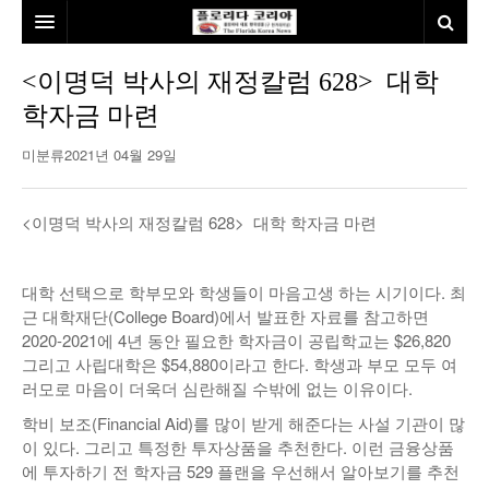
홈
<이명덕 박사의 재정칼럼 628> 대학
학자금 마련
본사소개
미분류
2021년 04월 29일
뉴스
칼럼
동포
<이명덕 박사의 재정칼럼 628> 대학 학자금 마련
건강
미국
발행인칼럼
대학 선택으로 학부모와 학생들이 마음고생 하는 시기이다. 최
본보특집
김명열칼럼
근 대학재단(College Board)에서 발표한 자료를 참고하면
100인선/독자광장
이명덕칼럼
2020-2021에 4년 동안 필요한 학자금이 공립학교는 $26,820
그리고 사립대학은 $54,880이라고 한다. 학생과 부모 모두 여
여행
김선옥칼럼
100인선
러모로 마음이 더욱더 심란해질 수밖에 없는 이유이다.
학비 보조(Financial Aid)를 많이 받게 해준다는 사설 기관이 많
인터뷰/탐방
김원동칼럼
독자광장
인근여행지
이 있다. 그리고 특정한 투자상품을 추천한다. 이런 금융상품
에 투자하기 전 학자금 529 플랜을 우선해서 알아보기를 추천
놀이공원