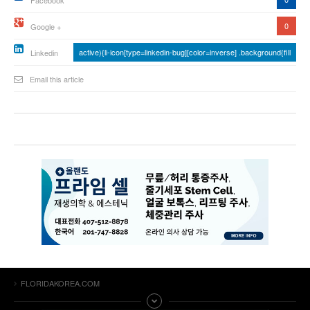
Facebook
0
Google +
active){li-icon[type=linkedin-bug][color=inverse] .background{fill
Linkedin
Email this article
FLORIDAKOREA.COM