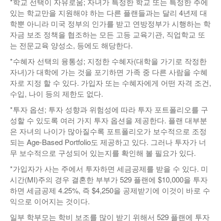
*학교 선택이 자유로움; 자녀가 특정한 학교 또는 특정한 주에
있는 학교만을 지원해야 하는 다른 플랜들과는 달리 4년제 대
학뿐 아니라 미국 정부의 인가를 받고 연방정부가 시행하는 학
자금 보조 정책을 협조하는 모든 고등 교육기관, 직업학교 또
는 전문교육 양성소, 등에도 해당한다.
*수혜자 선택의 융통성; 지정한 수혜자(대학을 가기로 작정한
자녀)가 대학에 가는 것을 포기하면 가족 중 다른 사람을 수혜
자로 지정 할 수 있다. 가입자 또는 수혜자에게 어떤 자격 조건,
수입, 나이 등의 제한도 없다.
*투자 옵션; 투자 성향과 위험성에 따라 투자 포트폴리오를 구
성할 수 있도록 여러 가지 투자 옵션을 제공한다. 플랜 대부분
은 자녀의 나이가 많아질수록 포트폴리오가 보수적으로 조정
되는 Age-Based Portfolio도 제공하고 있다. 그러나 투자가 너
무 보수적으로 구성되어 있는지를 확인해 볼 필요가 있다.
*가입자가 사는 주에서 투자하면 세금공제를 받을 수 있다. 미
시간(MI)주의 경우 결혼한 부부가 529 플랜에 $10,000을 투자
하면 세금공제 4.25%, 즉 $4,250을 공제받기에 이것이 바로 수
익으로 이어지는 것이다.
일부 학부모는 학비 보조를 많이 받기 위해서 529 플랜에 투자