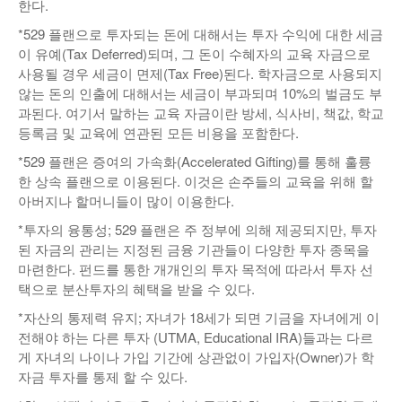
한다.
낚시/비치
*529 플랜으로 투자되는 돈에 대해서는 투자 수익에 대한 세금
이 유예(Tax Deferred)되며, 그 돈이 수혜자의 교육 자금으로
골프
사용될 경우 세금이 면제(Tax Free)된다. 학자금으로 사용되지
않는 돈의 인출에 대해서는 세금이 부과되며 10%의 벌금도 부
과된다. 여기서 말하는 교육 자금이란 방세, 식사비, 책값, 학교
등록금 및 교육에 연관된 모든 비용을 포함한다.
*529 플랜은 증여의 가속화(Accelerated Gifting)를 통해 훌륭
한 상속 플랜으로 이용된다. 이것은 손주들의 교육을 위해 할
아버지나 할머니들이 많이 이용한다.
*투자의 융통성; 529 플랜은 주 정부에 의해 제공되지만, 투자
된 자금의 관리는 지정된 금융 기관들이 다양한 투자 종목을
마련한다. 펀드를 통한 개개인의 투자 목적에 따라서 투자 선
택으로 분산투자의 혜택을 받을 수 있다.
*자산의 통제력 유지; 자녀가 18세가 되면 기금을 자녀에게 이
전해야 하는 다른 투자 (UTMA, Educational IRA)들과는 다르
게 자녀의 나이나 가입 기간에 상관없이 가입자(Owner)가 학
자금 투자를 통제 할 수 있다.