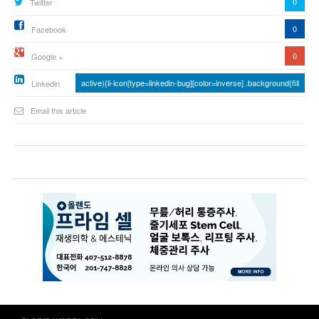
0
Twitter
0
Facebook
0
Google +
active){li-icon[type=linkedin-bug][color=inverse] .background{fill
Linkedin
Email this article