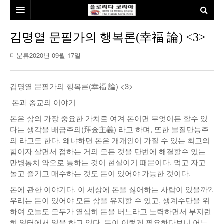
홈
김명열 문필가의 행복론(幸福 論) <3>
본사소개
미분류
2020년 09월 17일
뉴스
김명열 문필가의 행복론(幸福 論) <3>
칼럼
동포
돈과 종교의 이야기
건강
미국
발행인칼럼
돈은 삶의 가장 중요한 가치로 여겨 돈이면 무엇이든 할수 있
다는 생각을 배금주의(拜金主義) 라고 하며, 또한 물질만능주
본보특집
김명열칼럼
의 라고도 한다. 왜냐하면 돈은 개개인이 가질 수 있는 최고의
힘이자 살면서 접하는 거의 모든 것을 단번에 해결할수 있는
100인선/독자광장
이명덕칼럼
만병통치 약으로 통하는 것이 현실이기 때문이다. 먹고 자고
놀고 즐기고 매수하는 것도 돈이 있어야 가능한 것이다.
여행
김선옥칼럼
100인선
돈에 관한 이야기다. 이 세상에 돈을 싫어하는 사람이 있을까?.
인터뷰/탐방
김원동칼럼
독자광장
인근여행지
우리는 돈이 있어야 모든 삶을 유지할 수 있고, 생계수단을 위
하여 오늘도 모두가 열심히 돈을 버느라고 노력하면서 부지런
놀이공원
히 일터에서 일을 하고 있다. 돈이 이렇게 필요하다보니 어느