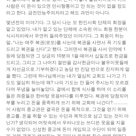
사람은 이 돈이 있으면 만사형통이고 안 되는 것이 없을 정도
낚시/비치
라고 한다. 금전만능주의자라고 해도 과언이 아니다.
골프
몇년전의 이야기다. 그 당시 나는 모 한인사회 단체의 회장을
맡고 있었다. 내가 맡고 있는 단체에 소속된 어느 회원 한분이
식사자리에서 우연히 들려주었던 이야기다. 그 회원이 하는
말, “나는 매주 복권(로또)를 사는데 복권을 사면서 꼭 기도를
드리고 복권을 산다”고 했다. 그러면서 복권을 사서 만약에 1
등에 당첨되면 그 상금의 10분의 1을 떼어서 십일조로 헌금을
드리고, 그리고 그 나머지 절반을 감사헌금이나 불우이웃들에
게 자선금으로 기부하겠다고 농담 반 진담 반으로 진지하게 말
을 했다. 그런데 하나님께서는 내가 열심히 교회도 나가고 기
도도 열심히 하는데 왜? 나의 기도는 안 들어 주시는지 모르겠
다며 푸념을 늘어놓았다. 곁에서 함께 식사를 하며 이 소리를
들은 좌중들은 한바탕 웃음바다를 이루었다. 복권에 당첨되어
부를 누리고 돈을 풍족하게 쓰기 위해 교회에 나간다?……….
이 사람의 종교관은 결국은 돈을 목적으로, 그것을 얻기 위해
종교를, 돈을 취할 수 있는 수단과 목적으로 삼고 있는 것이 아
닌가? 생각되어 머릿속에서 우러나오는 쓰디쓴 웃음을 지을
수가 없었다. 신성한 종교에 돈이 개입되고 수단이 되며 일종
의 거래 관계가 생성되는 것 같아서 씁쓸해 질수 밖에 없었다.