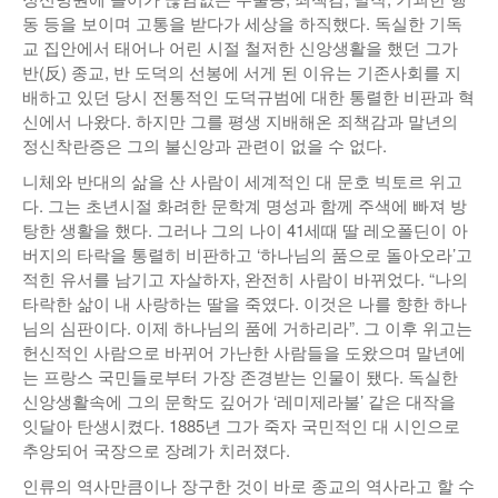
동 등을 보이며 고통을 받다가 세상을 하직했다. 독실한 기독
교 집안에서 태어나 어린 시절 철저한 신앙생활을 했던 그가
반(反) 종교, 반 도덕의 선봉에 서게 된 이유는 기존사회를 지
배하고 있던 당시 전통적인 도덕규범에 대한 통렬한 비판과 혁
신에서 나왔다. 하지만 그를 평생 지배해온 죄책감과 말년의
정신착란증은 그의 불신앙과 관련이 없을 수 없다.
니체와 반대의 삶을 산 사람이 세계적인 대 문호 빅토르 위고
다. 그는 초년시절 화려한 문학계 명성과 함께 주색에 빠져 방
탕한 생활을 했다. 그러나 그의 나이 41세때 딸 레오폴딘이 아
버지의 타락을 통렬히 비판하고 ‘하나님의 품으로 돌아오라’고
적힌 유서를 남기고 자살하자, 완전히 사람이 바뀌었다. “나의
타락한 삶이 내 사랑하는 딸을 죽였다. 이것은 나를 향한 하나
님의 심판이다. 이제 하나님의 품에 거하리라”. 그 이후 위고는
헌신적인 사람으로 바뀌어 가난한 사람들을 도왔으며 말년에
는 프랑스 국민들로부터 가장 존경받는 인물이 됐다. 독실한
신앙생활속에 그의 문학도 깊어가 ‘레미제라불’ 같은 대작을
잇달아 탄생시켰다. 1885년 그가 죽자 국민적인 대 시인으로
추앙되어 국장으로 장례가 치러졌다.
인류의 역사만큼이나 장구한 것이 바로 종교의 역사라고 할 수