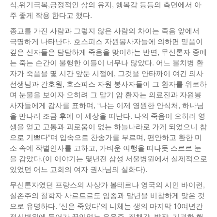
식,위기극복,긍정적인 삶의 유지, 행복감 등등의 측면에서 아
주 좋게 작용 한다고 했다.
종교를 가진 사람과 그렇지 않은 사람의 차이는 죽음 앞에서
극명하게 나타난다. 호스피스 자원봉사자들에 의하면 믿음이
깊은 신자들은 담담하게 죽음을 맞이하는 반면, 무신론자 중에
는 죽는 순간이 불행한 이들이 너무나 많았다. 어느 불치병 환
자가 죽음을 몇 시간 앞둔 시점에, 그것을 안타까이 여긴 의사
선생님과 간호원, 호스피스 자원 봉사자들이 그 환자를 위로하
며 눈물을 보이자 오히려 그 말기 암 환자는 의료진과 자원봉
사자들에게 감사를 표하며, “나는 이제 영원한 안식처, 하나님
을 만나러 조금 후에 이 세상을 떠난다. 나의 죽음이 오히려 영
생을 얻고 고통과 괴로움이 없는 하늘나라로 가게 되었으니 참
으로 기쁘다”며 입속으로 찬송가를 부르며, 편안하고 환한 미
소 속에 작별인사를 고하고, 가벼운 여행을 떠나듯 스르르 눈
을 감았다.(이 이야기는 몇년전 삼성 서울병원에서 실제적으로
있었던 어느 교회의 여자 권사님의 실화다).
무신론자였던 프랑스의 사상가 볼테르나 영국의 시인 바이런,
실존주의 철학자 사르트르도 임종과 말년을 비참하게 맞은 것
으로 유명하다. ‘신은 죽었다’의 니체는 생의 마지막 10여년간
정신병원에 들어가 끊임없는 우울증, 죄책감, 발작, 기괴한 행