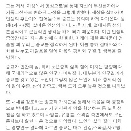
그는 저서 ‘지성에서 영성으로’를 통해 자신이 무신론자에서
기독교신자로 변화된 과정을 그렇게 밝혔다. 세상을 살아가며
인생의 후반기에 접어들수록 종교는 유의미 하게 다가온다. 생
(生)과 사(死), 살아온 인생의 의미, 사후 세계, 절대자등 생의
본질적이고 근원적인 생각을 하게 되기 때문이다. 이런 인생의
중압감 내지 지나온 삶에 대한 회한, 미래에 대한 두려움이 엄
습할 때 우리는 종교를 생각하게 된다. 이를 통해 절대자와 대
화를 나누고 깨달음을 얻어 마음의 평화와 구원 및 행복을 갈
망한다.
종교가 인간의 삶, 특히 노년층의 삶의 질에 미치는 영향에 대
해 국내외적으로 많은 연구가 이뤄졌다. 대부분의 연구결과가
종교를 갖고 있는 노인이 그렇지 않은 노인에 비해 총체적 삶
의 질의 수준, 삶의 만족도, 행복 도가 모두 높은 것으로 나타났
다.
또 내세를 강조하는 종교적 가치관을 통해서 죽음을 더 긍정적
으로 받아들이고, 노년기 인간관계 망을 형성하는 등 노후 생
활을 잘 하고 있으며 사망률, 유병률, 소외감 측면에서도 무신
론자보다 훨씬 나은 것으로 파악됐다. 노인의 삶의 질에 미치
는 영향연구 결과에 따르면 종교는 대개 건강,소속감,사고방