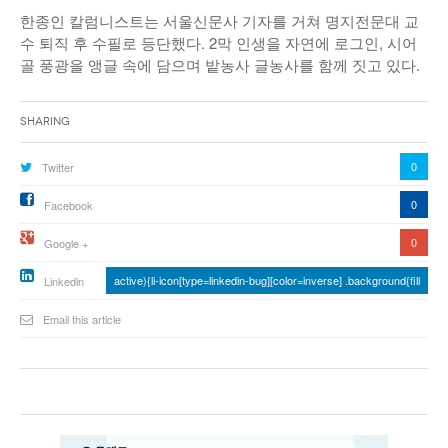
한종인 칼럼니스트는 서울신문사 기자를 거쳐 명지전문대 교
낚시/비치
수 퇴직 후 수필로 등단했다. 2막 인생을 자연에 로그인, 시어
골 풍광을 앵글 속에 담으며 밭농사 글농사를 함께 짓고 있다.
골프
Sharing
0
Twitter
0
Facebook
0
Google +
active){li-icon[type=linkedin-bug][color=inverse] .background{fill
Linkedin
Email this article