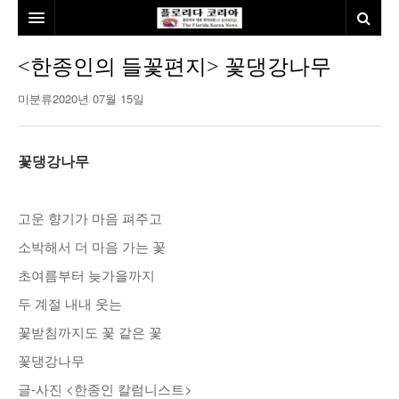
홈
<한종인의 들꽃편지> 꽃댕강나무
본사소개
미분류
2020년 07월 15일
뉴스
꽃댕강나무
칼럼
동포
건강
미국
발행인칼럼
고운 향기가 마음 펴주고
본보특집
김명열칼럼
소박해서 더 마음 가는 꽃
초여름부터 늦가을까지
100인선/독자광장
이명덕칼럼
두 계절 내내 웃는
여행
김선옥칼럼
100인선
꽃받침까지도 꽃 같은 꽃
인터뷰/탐방
김원동칼럼
독자광장
인근여행지
꽃댕강나무
놀이공원
글-사진 <한종인 칼럼니스트>