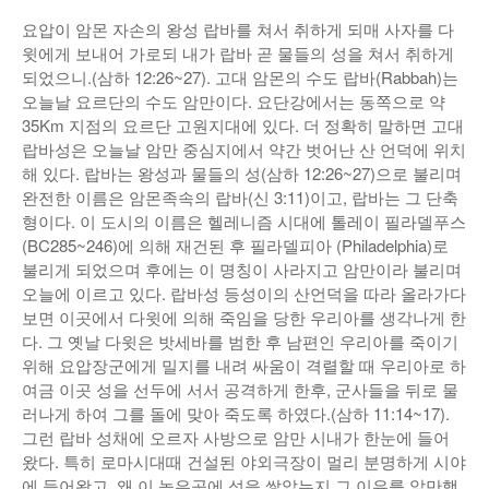
요압이 암몬 자손의 왕성 랍바를 쳐서 취하게 되매 사자를 다
윗에게 보내어 가로되 내가 랍바 곧 물들의 성을 쳐서 취하게
되었으니.(삼하 12:26~27). 고대 암몬의 수도 랍바(Rabbah)는
오늘날 요르단의 수도 암만이다. 요단강에서는 동쪽으로 약
35Km 지점의 요르단 고원지대에 있다. 더 정확히 말하면 고대
랍바성은 오늘날 암만 중심지에서 약간 벗어난 산 언덕에 위치
해 있다. 랍바는 왕성과 물들의 성(삼하 12:26~27)으로 불리며
완전한 이름은 암몬족속의 랍바(신 3:11)이고, 랍바는 그 단축
형이다. 이 도시의 이름은 헬레니즘 시대에 톨레이 필라델푸스
(BC285~246)에 의해 재건된 후 필라델피아 (Philadelphia)로
불리게 되었으며 후에는 이 명칭이 사라지고 암만이라 불리며
오늘에 이르고 있다. 랍바성 등성이의 산언덕을 따라 올라가다
보면 이곳에서 다윗에 의해 죽임을 당한 우리아를 생각나게 한
다. 그 옛날 다윗은 밧세바를 범한 후 남편인 우리아를 죽이기
위해 요압장군에게 밀지를 내려 싸움이 격렬할 때 우리아로 하
여금 이곳 성을 선두에 서서 공격하게 한후, 군사들을 뒤로 물
러나게 하여 그를 돌에 맞아 죽도록 하였다.(삼하 11:14~17).
그런 랍바 성채에 오르자 사방으로 암만 시내가 한눈에 들어
왔다. 특히 로마시대때 건설된 야외극장이 멀리 분명하게 시야
에 들어왔고, 왜 이 높은곳에 성을 쌓았는지 그 이유를 알만했