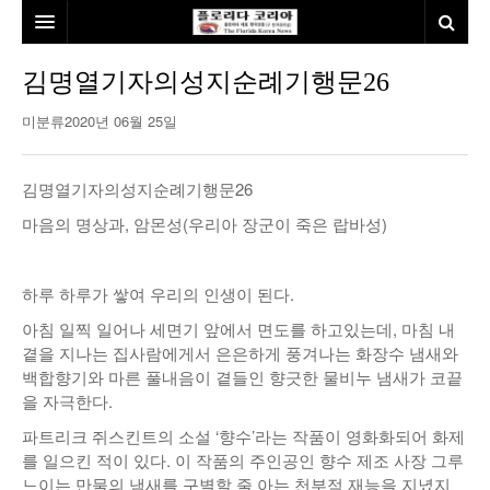
홈
김명열기자의성지순례기행문26
본사소개
미분류
2020년 06월 25일
뉴스
김명열기자의성지순례기행문26
칼럼
동포
마음의 명상과, 암몬성(우리아 장군이 죽은 랍바성)
건강
미국
발행인칼럼
하루 하루가 쌓여 우리의 인생이 된다.
본보특집
김명열칼럼
아침 일찍 일어나 세면기 앞에서 면도를 하고있는데, 마침 내
100인선/독자광장
이명덕칼럼
곁을 지나는 집사람에게서 은은하게 풍겨나는 화장수 냄새와
백합향기와 마른 풀내음이 곁들인 향긋한 물비누 냄새가 코끝
여행
김선옥칼럼
100인선
을 자극한다.
인터뷰/탐방
김원동칼럼
독자광장
인근여행지
파트리크 쥐스킨트의 소설 ‘향수’라는 작품이 영화화되어 화제
를 일으킨 적이 있다. 이 작품의 주인공인 향수 제조 사장 그루
놀이공원
느이는 만물의 냄새를 구별할 줄 아는 천부적 재능을 지녔지