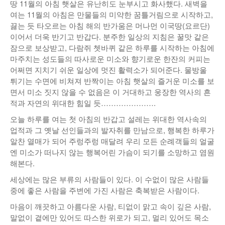
땅 11월의 아침 햇살은 유난히도 눈부시고 화사했다. 새벽을
여는 11월의 아침은 만물들의 미약한 꿈틀거림으로 시작하고,
끓는 듯 타오르는 아침 해의 반가움은 머나먼 이국땅(요르단)
이어서 더욱 반기고 반갑다. 분주한 일상의 지침은 꿀맛 같은
잠으로 보상받고, 다람쥐 쳇바퀴 같은 하루를 시작하는 아침에
마주치는 성도들의 따사로운 미소와 향기로운 한잔의 커피는
어쩌면 지치기 쉬운 일상에 멋진 활력소가 되어준다. 물방울
튀기는 수면에 비쳐져 반짝이는 아침 햇살의 즐거운 미소를 보
면서 미소 짓지 않을 수 없음은 이 거대하고 웅장한 역사의 흔
적과 자연의 위대한 힘일 듯………………….
오늘 하루를 여는 첫 아침의 반갑고 설레는 위대한 역사속의
업적과 그 옛날 선인들과의 발자취를 만남으로, 행복한 하루가
알찬 열매가 되어 주렁주렁 매달려 우리 모든 순례객들의 얼굴
엔 미소가 떠나지 않는 행복어린 가슴이 되기를 소망하고 염원
해본다.
세상에는 많은 부류의 사람들이 있다. 이 수없이 많은 사람들
중에 좋은 사람을 주변에 가진 사람은 축복받은 사람이다.
마음이 깨끗하고 아름다운 사람, 티없이 맑고 속이 깊은 사람,
말없이 곁에만 있어도 따스한 위로가 되고, 멀리 있어도 목소