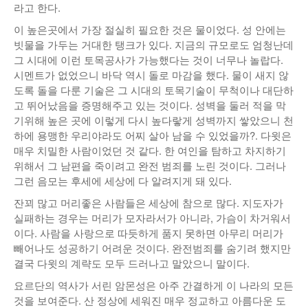
라고 한다.
이 높은곳에서 가장 절실히 필요한 것은 물이었다. 성 안에는
빗물을 가두는 거대한 탱크가 있다. 지금의 규모로도 엄청난데
그 시대에 이런 토목공사가 가능했다는 것이 너무나 놀랍다.
시멘트가 없었으니 바닥 역시 돌로 마감을 했다. 물이 새지 않
도록 돌을 다룬 기술은 그 시대의 토목기술이 무척이나 대단하
고 뛰어났음을 증명해주고 있는 것이다. 성벽을 둘러 적을 막
기위해 높은 곳에 이렇게 다시 높다랗게 성벽까지 쌓았으니 천
하에 용맹한 우리야라도 어찌 살아 남을 수 있었을까?. 다윗은
매우 치밀한 사람이었던 것 같다. 한 여인을 탐하고 차지하기
위해서 그 남편을 죽이려고 완전 범죄를 노린 것이다. 그러나
그런 음모는 후세에 세상에 다 알려지게 돼 있다.
잔꾀 많고 머리좋은 사람들은 세상에 참으로 많다. 지도자가
실패하는 경우는 머리가 모자라서가 아니라, 가슴이 차거워서
이다. 사람을 사랑으로 따듯하게 품지 못하면 아무리 머리가
빼어나도 성공하기 어려운 것이다. 완전범죄를 숨기려 했지만
결국 다윗의 계략도 모두 드러나고 말았으니 말이다.
요르단의 역사가 서린 암몬성은 아주 간결하게 이 나라의 모든
것을 보여준다. 산 정상에 세워진 매우 정교하고 아름다운 도