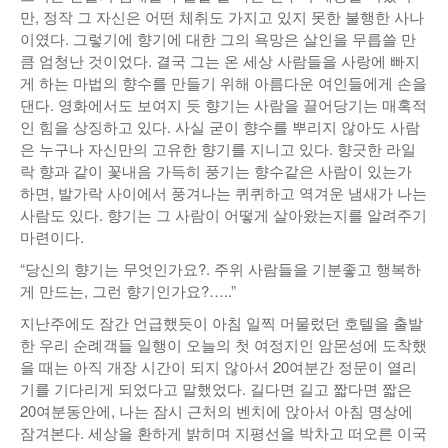
만, 정작 그 자신은 어떤 체취도 가지고 있지 못한 불행한 사나
낚시/비치
이였다. 그렇기에 향기에 대한 그의 욕망은 살인을 무릅쓸 만
큼 엄청난 것이었다. 결국 그는 온 세상 사람들을 사랑에 빠지
골프
게 하는 마법의 향수를 만들기 위해 아름다운 여인들에게 손을
댄다. 영화에서도 보여지 듯 향기는 사람을 끌어당기는 매혹적
인 힘을 상징하고 있다. 사실 굳이 향수를 뿌리지 않아도 사람
은 누구나 자신만의 고유한 향기를 지니고 있다. 향긋한 라일
락 향과 같이 꽃내음 가득히 풍기는 향수같은 사람이 있는가
하면, 발가락 사이에서 풍겨나는 퀴퀴하고 역겨운 냄새가 나는
사람도 있다. 향기는 그 사람이 어떻게 살아왔는지를 알려주기
마련이다.
“당신의 향기는 무엇인가요?. 주위 사람들을 기분좋고 행복하
게 만드는, 그런 향기인가요?…..”
지난주에도 잠간 언급했듯이 아침 일찍 머물렀던 호텔을 출발
한 우리 순례객들 일행이 오늘의 첫 여정지인 암몬성에 도착했
을 때는 아직 개장 시간이 되지 않아서 20여분간 정문이 열리
기를 기다리게 되었다고 말했었다. 길다면 길고 짧다면 짧은
20여분동안에, 나는 잠시 근처의 벤치에 앉아서 아침 명상에
잠겨본다. 세상을 환하게 밝히며 지평선을 박차고 떠오른 이국