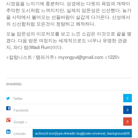
시였음을 느끼기에 충분하다. 성경에는 다윗의 욕망과 게략이
추악한 도시처럼 느껴지지만, 실제의 암몬성은 신선했다. 늦가
을 사막에서 불어오는 선들바람이 살갑게 다가온다. 산성에서
의 신선함처럼 모든것이 청량하고 쾌적하다.
오늘 암몬성의 이모저모를 보고 느낀 소감은 이것으로 끝을 맺
겠다. 다음 방문 여정지는 세계적으로도 너무나 유명한 관광
지, 와디 럼(Wadi Rum)이다.
<칼럼니스트 / 탬파거주> myongyul@gmail.com <1220>
Sharing
0
Twitter
0
Facebook
0
Google +
active){li-icon[type=linkedin-bug][color=inverse] .background{fill
Linkedin