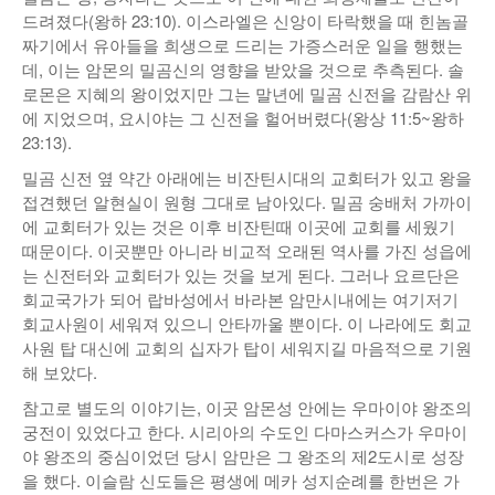
드려졌다(왕하 23:10). 이스라엘은 신앙이 타락했을 때 힌놈골
짜기에서 유아들을 희생으로 드리는 가증스러운 일을 행했는
데, 이는 암몬의 밀곰신의 영향을 받았을 것으로 추측된다. 솔
로몬은 지혜의 왕이었지만 그는 말년에 밀곰 신전을 감람산 위
에 지었으며, 요시야는 그 신전을 헐어버렸다(왕상 11:5~왕하
23:13).
밀곰 신전 옆 약간 아래에는 비잔틴시대의 교회터가 있고 왕을
접견했던 알현실이 원형 그대로 남아있다. 밀곰 숭배처 가까이
에 교회터가 있는 것은 이후 비잔틴때 이곳에 교회를 세웠기
때문이다. 이곳뿐만 아니라 비교적 오래된 역사를 가진 성읍에
는 신전터와 교회터가 있는 것을 보게 된다. 그러나 요르단은
회교국가가 되어 랍바성에서 바라본 암만시내에는 여기저기
회교사원이 세워져 있으니 안타까울 뿐이다. 이 나라에도 회교
사원 탑 대신에 교회의 십자가 탑이 세워지길 마음적으로 기원
해 보았다.
참고로 별도의 이야기는, 이곳 암몬성 안에는 우마이야 왕조의
궁전이 있었다고 한다. 시리아의 수도인 다마스커스가 우마이
야 왕조의 중심이었던 당시 암만은 그 왕조의 제2도시로 성장
을 했다. 이슬람 신도들은 평생에 메카 성지순례를 한번은 가