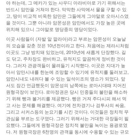
야 하는데, 그 메카가 있는 사우디 아라비아로 가기 위해서는
반드시 암만을 거쳐야 한다. 막막한 사막에서 물을 구할 수 있
고, 땅이 비교적 비옥한 암만은 그들에게 그야말로 오아시스였
을 것이다. 그뿐 아니라 암몬성은 암만에서도 가장 높은 곳에
위치해 있으니 그야말로 명당중의 명당이었다.
이곳 사람들이 (자발 알 깔라아)라고 부르는 암몬성이 오늘날
의 모습을 갖춘 것은 10년전이라고 한다. 처음에는 제라시처럼
이곳도 그냥 방치돼 있었는데, 2010년에 새롭게 단장했다. 길
도 닦고, 주차장도 완비하고, 유적지도 깔끔하게 정비한 것이
다. 그러자 관광객들이 몰려들기 시작했다. 이곳은 지대가 높
아서 암만시내를 한눈에 조망할 수 있기에 유적지를 둘러보고,
암만시내도 내려다 볼 수 있는 일석이조의 명소가 되었다. 앞
서도 잠간 언급했듯이 암몬성의 남쪽에는 로마시대때 지어진
원형극장이 보인다. 로마정권은 당시 민중들의 불만을 해소하
기 위해 빵과 볼거리를 제공했다. 빵은 거져 주다시피 해서 먹
고 사는 문제를 해결했다. 여기에 전차경기나 검투사의 싸움,
그리고 서커스등의 눈요기를 시킨 것이다. 이것들은 정치적 무
관심을 부르는 도구였다. 그러기 위해서는 거대한 극장들이 필
요했다. 그들에게 원형극장은 정치적 불만을 녹이는 용광로였
다. 저 원형극장은 6천명의 관객을 동시에 수용할 수 있는 규모