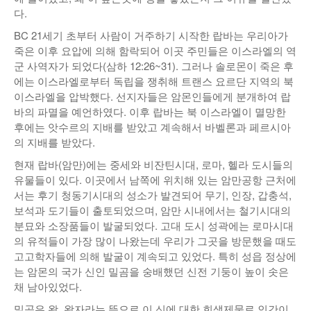
다.
BC 21세기 초부터 사람이 거주하기 시작한 랍바는 우리아가
죽은 이후 요압에 의해 함락되어 이곳 주민들은 이스라엘의 역
군 사역자가 되었다(삼하 12:26~31). 그러나 솔로몬이 죽은 후
에는 이스라엘로부터 독립을 쟁취해 트랜스 요르단 지역의 북
이스라엘을 압박했다. 선지자들은 암몬인들에게 분개하여 랍
바의 파멸을 예언하였다. 이후 랍바는 북 이스라엘이 멸망한
후에는 앗수르의 지배를 받았고 계속해서 바벨론과 페르시아
의 지배를 받았다.
현재 랍바(암만)에는 중세와 비잔틴시대, 로마, 헬라 도시들의
유물들이 있다. 이곳에서 남쪽에 위치해 있는 암만공항 근처에
서는 후기 청동기시대의 성소가 발견되어 무기, 인장, 갑충석,
보석과 도기들이 출토되었으며, 암만 시내에서는 철기시대의
분묘와 소장품들이 발굴되었다. 고대 도시 성곽에는 로마시대
의 유적들이 가장 많이 나왔는데 우리가 그곳을 방문했을 때도
고고학자들에 의해 발굴이 계속되고 있었다. 특히 성읍 정상에
는 암몬의 국가 신인 밀곰을 숭배했던 신전 기둥이 높이 솟은
채 남아있었다.
밀곰은 왕, 왕자라는 뜻으로 이 신에 대한 희생제물로 인간이