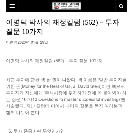
홈
이명덕 박사의 재정칼럼 (562) – 투자
질문 10가지
본사소개
미분류
2020년 01월 29일
뉴스
칼럼
동포
이명덕 박사의 재정칼럼 (562) – 투자 질문 10가지
건강
미국
발행인칼럼
최근 투자에 관한 책 한 권이 나왔다. 책 이름은 ‘일반 투자자를
본보특집
김명열칼럼
위한 돈(Money for the Rest of Us, J. David Stein)이란 책으로
100인선/독자광장
이명덕칼럼
투자자가 자신에게 ‘주식시장에 투자하기 전에 꼭 물어봐야 하
는 질문 10개(10 Questions to master successful investing)’를
여행
김선옥칼럼
100인선
서술했다. 지난 칼럼에 이어서 나머지 질문을 독자 여러분과
함께 나누어 본다.
인터뷰/탐방
김원동칼럼
독자광장
인근여행지
놀이공원
투자 종목이란 무엇인가?