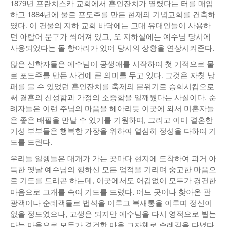
1879년 프란치스카 교회에서 혼인잔치가 열렸다는 터를 매입
하고 1884년에 물로 포도주를 만든 현재의 기념교회를 건축하
였다. 이 건물의 지하 교회 바닥에는 고대 유대인들이 사용하
던 아랍어 문구가 씌어져 있고, 또 지하실에는 예수님 당시에
사용되었다는 돌 항아리가 있어 당시의 상황을 연상시켜준다.
많은 신학자들은 예수님이 공생애를 시작하여 첫 기적으로 물
로 포도주를 만든 사건에 큰 의미를 두고 있다. 그것은 자칫 낭
패를 볼 수 있었던 혼인잔치를 축제의 분위기로 승화시킴으로
써 결혼의 신성함과 가정의 소중함을 일깨웠다는 사실이다. 순
례자들은 이런 주님의 마음을 헤아리듯 이곳에 와서 미혼자들
은 좋은 배필을 만날 수 있기를 기원하며, 그리고 이미 결혼한
기성 부부들은 행복한 가장을 위하여 열심히 정성을 다하여 기
도를 드린다.
우리들 일행들은 대개가 가는 곳마다 현지에 도착하여 과거 아
득한 옛날 예수님의 행하신 모든 업적을 기리며 숭고한 마음으
로 기도를 드리곤 하는데, 이곳에서도 어김없이 모두가 경건한
마음으로 고개를 숙여 기도를 드렸다. 어느 곳이나 찾아온 관
광객이나 순례객들로 법석을 이루고 북새통을 이루며 정신이
없을 정도였으나, 고생은 되지만 예수님을 다시 영적으로 뵙는
다는 마음으로 모두가 경건한 마음 그자체로 순례길을 다녔다.