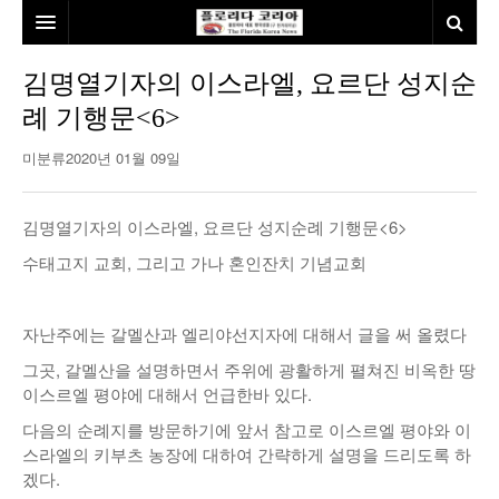
홈
김명열기자의 이스라엘, 요르단 성지순
례 기행문<6>
본사소개
미분류
2020년 01월 09일
뉴스
칼럼
동포
김명열기자의 이스라엘, 요르단 성지순례 기행문<6>
건강
미국
발행인칼럼
수태고지 교회, 그리고 가나 혼인잔치 기념교회
본보특집
김명열칼럼
자난주에는 갈멜산과 엘리야선지자에 대해서 글을 써 올렸다
100인선/독자광장
이명덕칼럼
그곳, 갈멜산을 설명하면서 주위에 광활하게 펼쳐진 비옥한 땅
여행
김선옥칼럼
100인선
이스르엘 평야에 대해서 언급한바 있다.
다음의 순례지를 방문하기에 앞서 참고로 이스르엘 평야와 이
인터뷰/탐방
김원동칼럼
독자광장
인근여행지
스라엘의 키부츠 농장에 대하여 간략하게 설명을 드리도록 하
겠다.
놀이공원