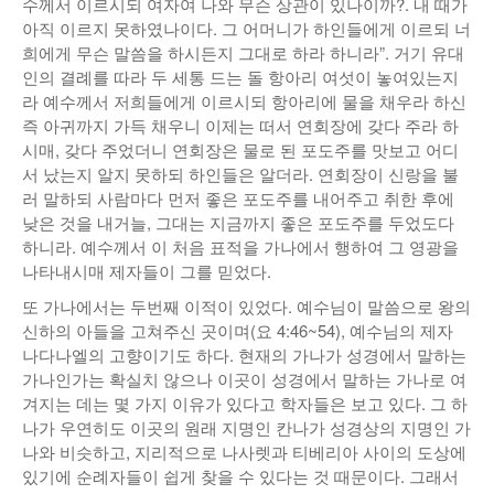
수께서 이르시되 여자여 나와 무슨 상관이 있나이까?. 내 때가
아직 이르지 못하였나이다. 그 어머니가 하인들에게 이르되 너
희에게 무슨 말씀을 하시든지 그대로 하라 하니라”. 거기 유대
인의 결례를 따라 두 세통 드는 돌 항아리 여섯이 놓여있는지
라 예수께서 저희들에게 이르시되 항아리에 물을 채우라 하신
즉 아귀까지 가득 채우니 이제는 떠서 연회장에 갖다 주라 하
시매, 갖다 주었더니 연회장은 물로 된 포도주를 맛보고 어디
서 났는지 알지 못하되 하인들은 알더라. 연회장이 신랑을 불
러 말하되 사람마다 먼저 좋은 포도주를 내어주고 취한 후에
낮은 것을 내거늘, 그대는 지금까지 좋은 포도주를 두었도다
하니라. 예수께서 이 처음 표적을 가나에서 행하여 그 영광을
나타내시매 제자들이 그를 믿었다.
또 가나에서는 두번째 이적이 있었다. 예수님이 말씀으로 왕의
신하의 아들을 고쳐주신 곳이며(요 4:46~54), 예수님의 제자
나다나엘의 고향이기도 하다. 현재의 가나가 성경에서 말하는
가나인가는 확실치 않으나 이곳이 성경에서 말하는 가나로 여
겨지는 데는 몇 가지 이유가 있다고 학자들은 보고 있다. 그 하
나가 우연히도 이곳의 원래 지명인 칸나가 성경상의 지명인 가
나와 비슷하고, 지리적으로 나사렛과 티베리아 사이의 도상에
있기에 순례자들이 쉽게 찾을 수 있다는 것 때문이다. 그래서