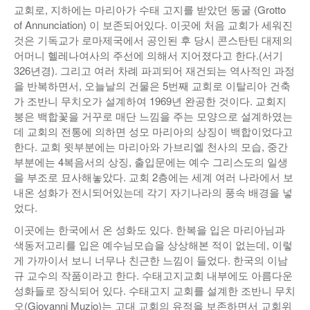
교회로, 지하에는 마리아가 수태 고지를 받았던 동굴 (Grotto
of Annunciation) 이 보존되어있다. 이곳에 처음 교회가 세워진
것은 기독교가 로마제국에서 공인된 후 당시 콘스탄틴 대제의
어머니 헬레나여사의 주선에 의해서 지어졌다고 한다.(서기
326년경). 그리고 여러 차례 파괴되어 재건되는 역사적인 과정
을 반복하면서, 오늘날의 건물은 5번째 교회로 이탈리아 건축
가 조반니 무치오가 설계하여 1969년 완공한 것이다. 교회지
붕은 백합꽃을 거꾸로 매단 느낌을 주는 모양으로 설계하였는
데 교회의 전통에 의하면 성모 마리아의 상징이 백합이었다고
한다. 교회 윗부분에는 마리아와 가브리엘 천사의 모습, 중간
부분에는 4복음서의 상징, 출입문에는 예수 그리스도의 일생
을 부조로 묘사해놓았다. 교회 2층에는 세계 여러 나라에서 보
내온 성화가 전시되어있는데 각기 자기나라의 풍속 배경을 넣
었다.
이곳에는 한국에서 온 성화도 있다. 한복을 입은 마리아님과
색동저고리를 입은 예수님모습을 상상해본 적이 없는데, 이렇
게 가까이서 보니 너무나 친근한 느낌이 들었다. 한국의 이남
규 교수의 작품이라고 한다. 수태고지교회 내부에도 아름다운
성화들로 장식되어 있다. 수태고지 교회를 설계한 조반니 무치
오(Giovanni Muzio)는 고대 교회의 유적을 보존하면서 교회위