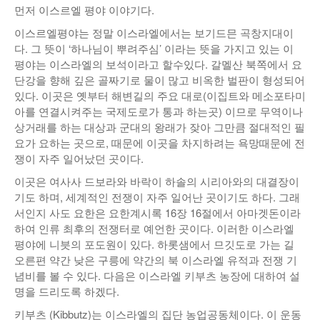
먼저 이스르엘 평야 이야기다.
낚시/비치
이스르엘평야는 정말 이스라엘에서는 보기드믄 곡창지대이
다. 그 뜻이 ‘하나님이 뿌려주심’ 이라는 뜻을 가지고 있는 이
골프
평야는 이스라엘의 보석이라고 할수있다. 갈멜산 북쪽에서 요
단강을 향해 깊은 골짜기로 물이 많고 비옥한 벌판이 형성되어
있다. 이곳은 옛부터 해변길의 주요 대로(이집트와 메소포타미
아를 연결시켜주는 국제도로가 통과 하는곳) 이므로 무역이나
상거래를 하는 대상과 군대의 왕래가 잦아 그만큼 절대적인 필
요가 요하는 곳으로, 때문에 이곳을 차지하려는 욕망때문에 전
쟁이 자주 일어났던 곳이다.
이곳은 여사사 드보라와 바락이 하솔의 시리아와의 대결장이
기도 하며, 세계적인 전쟁이 자주 일어난 곳이기도 하다. 그래
서인지 사도 요한은 요한계시록 16장 16절에서 아마겟돈이라
하여 인류 최후의 전쟁터로 예언한 곳이다. 이러한 이스라엘
평야에 니븟의 포도원이 있다. 하롯샘에서 므깃도로 가는 길
오른편 약간 낮은 구릉에 약간의 북 이스라엘 유적과 전쟁 기
념비를 볼 수 있다. 다음은 이스라엘 키부츠 농장에 대하여 설
명을 드리도록 하겠다.
키부츠 (Kibbutz)는 이스라엘의 집단 농업공동체이다. 이 운동