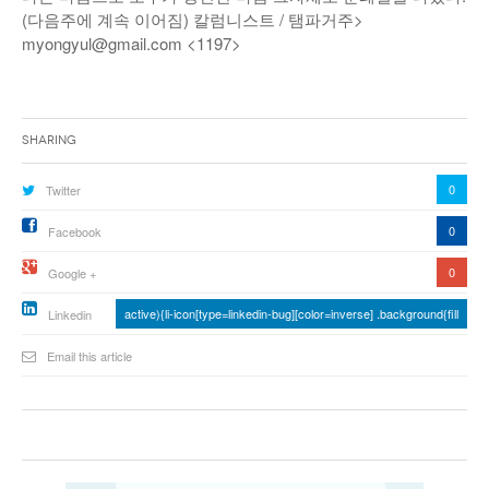
(다음주에 계속 이어짐) 칼럼니스트 / 탬파거주>
myongyul@gmail.com <1197>
Sharing
0
Twitter
0
Facebook
0
Google +
active){li-icon[type=linkedin-bug][color=inverse] .background{fill
Linkedin
Email this article