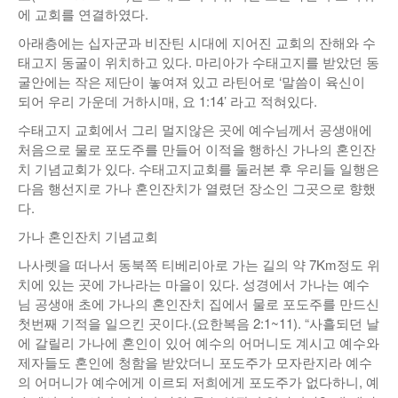
에 교회를 연결하였다.
아래층에는 십자군과 비잔틴 시대에 지어진 교회의 잔해와 수
태고지 동굴이 위치하고 있다. 마리아가 수태고지를 받았던 동
굴안에는 작은 제단이 놓여져 있고 라틴어로 ‘말씀이 육신이
되어 우리 가운데 거하시매, 요 1:14’ 라고 적혀있다.
수태고지 교회에서 그리 멀지않은 곳에 예수님께서 공생애에
처음으로 물로 포도주를 만들어 이적을 행하신 가나의 혼인잔
치 기념교회가 있다. 수태고지교회를 둘러본 후 우리들 일행은
다음 행선지로 가나 혼인잔치가 열렸던 장소인 그곳으로 향했
다.
가나 혼인잔치 기념교회
나사렛을 떠나서 동북쪽 티베리아로 가는 길의 약 7Km정도 위
치에 있는 곳에 가나라는 마을이 있다. 성경에서 가나는 예수
님 공생애 초에 가나의 혼인잔치 집에서 물로 포도주를 만드신
첫번째 기적을 일으킨 곳이다.(요한복음 2:1~11). “사흘되던 날
에 갈릴리 가나에 혼인이 있어 예수의 어머니도 계시고 예수와
제자들도 혼인에 청함을 받았더니 포도주가 모자란지라 예수
의 어머니가 예수에게 이르되 저희에게 포도주가 없다하니, 예