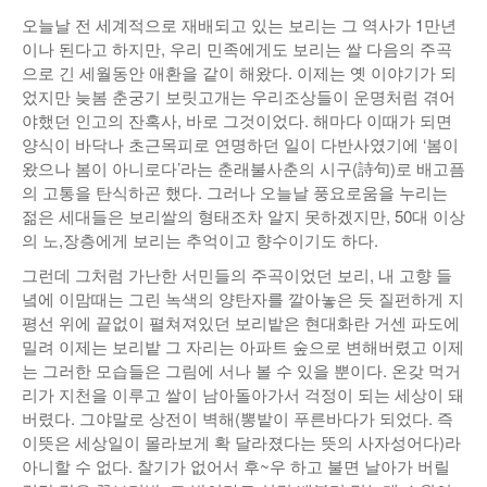
오늘날 전 세계적으로 재배되고 있는 보리는 그 역사가 1만년
이나 된다고 하지만, 우리 민족에게도 보리는 쌀 다음의 주곡
으로 긴 세월동안 애환을 같이 해왔다. 이제는 옛 이야기가 되
었지만 늦봄 춘궁기 보릿고개는 우리조상들이 운명처럼 겪어
야했던 인고의 잔혹사, 바로 그것이었다. 해마다 이때가 되면
양식이 바닥나 초근목피로 연명하던 일이 다반사였기에 ‘봄이
왔으나 봄이 아니로다’라는 춘래불사춘의 시구(詩句)로 배고픔
의 고통을 탄식하곤 했다. 그러나 오늘날 풍요로움을 누리는
젊은 세대들은 보리쌀의 형태조차 알지 못하겠지만, 50대 이상
의 노,장층에게 보리는 추억이고 향수이기도 하다.
그런데 그처럼 가난한 서민들의 주곡이었던 보리, 내 고향 들
녘에 이맘때는 그린 녹색의 양탄자를 깔아놓은 듯 질펀하게 지
평선 위에 끝없이 펼쳐져있던 보리밭은 현대화란 거센 파도에
밀려 이제는 보리밭 그 자리는 아파트 숲으로 변해버렸고 이제
는 그러한 모습들은 그림에 서나 볼 수 있을 뿐이다. 온갖 먹거
리가 지천을 이루고 쌀이 남아돌아가서 걱정이 되는 세상이 돼
버렸다. 그야말로 상전이 벽해(뽕밭이 푸른바다가 되었다. 즉
이뜻은 세상일이 몰라보게 확 달라졌다는 뜻의 사자성어다)라
아니할 수 없다. 찰기가 없어서 후~우 하고 불면 날아가 버릴