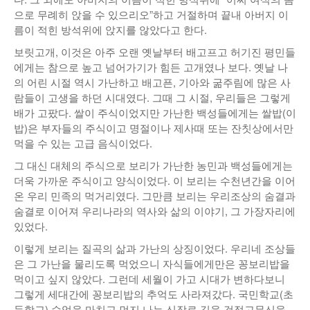
으로 무례히 앉을 수 있으리오”하고 거절하며 끝내 아버지 이
름이 적힌 방석위에 앉지를 않았다고 한다.
보릿고개, 이것은 아주 오랜 옛날부터 배고프고 허기진 평민들
에게는 참으로 높고 넘어가기가 힘든 고개였나 보다. 옛날 나
의 어린 시절 역시 가난하고 배고픈, 기아와 굶주림에 많은 사
람들이 고생을 하던 시대였다. 그때 그 시절, 우리들은 그렇게
배가 고팠다. 쌀이 주식이었지만 가난한 백성들에게는 쌀밥(이
밥)은 부자들의 주식이고 명절이나 제사때 또는 잔칫상에서만
먹을 수 있는 고급 음식이었다.
그 대신 대체의 주식으로 보리가 가난한 농민과 백성들에게는
더욱 가까운 주식이고 양식이었다. 이 보리는 수천년간을 이어
온 우리 민족의 먹거리였다. 그만큼 보리는 우리조상의 숨결과
숨결로 이어져 우리나라의 역사와 삶의 이야기, 그 가장자리에
있었다.
이렇게 보리는 질곡의 삶과 가난의 상징이었다. 우리네 조상들
은 그 가난을 물리도록 먹었으니 자식들에게만은 꽁보리밥을
먹이고 싶지 않았다. 그런데 세월이 가고 시대가 변하다보니
그렇게 세대간에 꽁보리밥의 추억도 사라져갔다. 국민학교(초
등학교) 수업을 마치고 먼지 나는 신작로 길을 검정고무신을