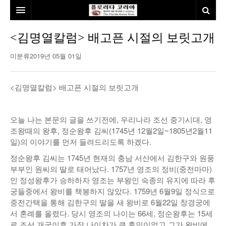
홈
<김명열칼럼> 배고픈 시절의 보릿고개
본사소개
미분류
2019년 05월 01일
뉴스
<김명열칼럼> 배고픈 시절의 보릿고개
칼럼
동포
건강
미국
발행인칼럼
오늘 나는 본문의 글을 쓰기전에, 우리나라 조선 중기시대, 영
조왕때의 왕후, 정순왕후 김씨(1745년 12월2일~1805년2월11
본보특집
김명열칼럼
일)의 이야기를 먼저 들려드리도록 하겠다.
100인선/독자광장
이명덕칼럼
정순왕후 김씨는 1745년 현재의 충남 서산에서 김한구와 원풍
부부인 원씨의 딸로 태어났다. 1757년 영조의 정비(중전마마)
여행
김선옥칼럼
100인선
인 정성왕후가 승하하자 영조는 부왕인 숙종의 유지에 따라 후
궁들중에서 왕비를 책봉하지 않았다. 1759년 6월9일 정식으로
인터뷰/탐방
김원동칼럼
독자광장
인근여행지
중전간택을 통해 김한구의 딸을 새 왕비로 6월22일 창경궁에
서 혼례를 올렸다. 당시 영조의 나이는 66세, 정순왕후는 15세
놀이공원
로 조선 개국이후 가장 나이차가 큰 혼인이었고 그가 왕비에