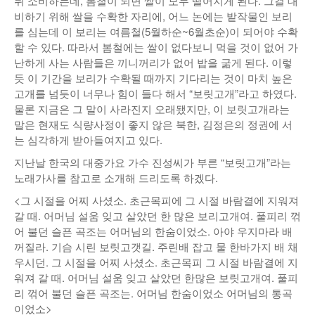
뒤 소비하는데, 봄철이 되면 쌀이 모두 떨어지게 된다. 그걸 대
비하기 위해 쌀을 수확한 자리에, 어느 논에는 밭작물인 보리
를 심는데 이 보리는 여름철(5월하순~6월초순)이 되어야 수확
할 수 있다. 따라서 봄철에는 쌀이 없다보니 먹을 것이 없어 가
난하게 사는 사람들은 끼니꺼리가 없어 밥을 굶게 된다. 이렇
듯 이 기간을 보리가 수확될 때까지 기다리는 것이 마치 높은
고개를 넘듯이 너무나 힘이 들다 해서 “보릿고개”라고 하였다.
물론 지금은 그 말이 사라진지 오래됐지만, 이 보릿고개라는
말은 현재도 식량사정이 좋지 않은 북한, 김정은의 정권에 서
는 심각하게 받아들여지고 있다.
지난날 한국의 대중가요 가수 진성씨가 부른 “보릿고개”라는
노래가사를 참고로 소개해 드리도록 하겠다.
<그 시절을 어찌 사셨소. 초근목피에 그 시절 바람결에 지워져
갈 때. 어머님 설움 잊고 살았던 한 많은 보리고개여. 풀피리 꺾
어 불던 슬픈 곡조는 어머님의 한숨이었소. 아야 우지마라 배
꺼질라. 기슴 시린 보릿고갯길. 주린배 잡고 물 한바가지 배 채
우시던. 그 시절을 어찌 사셨소. 초근목피 그 시절 바람결에 지
워져 갈 때. 어머님 설움 잊고 살았던 한많은 보릿고개여. 풀피
리 꺾어 불던 슬픈 곡조는. 어머님 한숨이었소 어머님의 통곡
이었소>