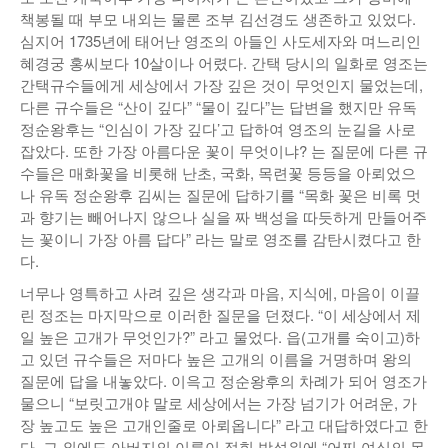
책봉될 때 부모 내외는 물론 조부 김선경도 생존하고 있었다.
낚시/비치
심지어 1735년에 태어난 영조의 아들인 사도세자와 며느리인
혜경궁 홍씨보다 10살이나 어렸다. 간택 당시의 일화로 영조는
골프
간택규수들에게 세상에서 가장 깊은 것이 무엇인지 물었는데,
다른 규수들은 “산이 깊다” “물이 깊다”는 답변을 했지만 유독
정순왕후는 “인심이 가장 깊다’고 답하여 영조의 눈길을 사로
잡았다. 또한 가장 아름다운 꽃이 무엇이냐? 는 질문에 다른 규
수들은 매화꽃을 비롯해 난초, 국화, 목련꽃 등등을 아뢰었으
나 유독 정순왕후 김씨는 질문에 답하기를 “목화 꽃은 비록 멋
과 향기는 빼어나지 않으나 실을 짜 백성을 따듯하게 만들어주
는 꽃이니 가장 아름 답다” 라는 말로 영조를 감탄시켰다고 한
다.
너무나 영특하고 사려 깊은 생각과 마음, 지식에, 마음이 이끌
린 정조는 마지막으로 이러한 질문을 던졌다. “이 세상에서 제
일 높은 고개가 무엇인가?” 라고 물었다. 읍(고개를 숙이고)하
고 있던 규수들은 저마다 높은 고개의 이름을 거명하며 왕의
질문에 답을 내놓았다. 이윽고 정순왕후의 차례가 되어 영조가
물으니 “보릿고개야 말로 세상에서는 가장 넘기가 어려운, 가
장 높고도 높은 고개인줄로 아뢰옵니다” 라고 대답하였다고 한
다. 그 외에도 아버지의 이름이 적힌 방석위에 “어찌 여식의 몸