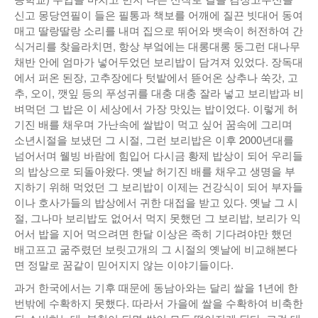
신고 몽당연필이 들은 필통과 책보를 어깨에 질끈 빗대어 동여
매고 딸랑딸랑 소리를 내며 집으로 뛰어와 뱃속이 허전하여 간
식거리를 찾을라치면, 항상 부엌에는 대롱대롱 둥그런 대나무
채반 안에 엄마가 넣어두었던 보리밥이 담겨져 있었다. 장독대
에서 퍼온 된장, 고추장에다 텃밭에서 뜯어온 상추나 쑥갓, 고
추, 오이, 깻잎 등의 푸성귀를 대충 대충 잘라 넣고 보리밥과 비
벼먹던 그 밥은 이 세상에서 가장 맛있는 밥이었다. 이렇게 허
기진 배를 채우며 가난속에 쌀밥이 먹고 싶어 꿈속에 그리며
소년시절을 보냈던 그 시절, 그런 보리밥은 이후 2000년대를
넘어서며 웰빙 바람에 힘입어 다시금 황제 밥상이 되어 우리들
의 밥상으로 되돌아왔다. 옛날 허기진 배를 채우고 생명을 부
지하기 위해 먹었던 그 보리밥이 이제는 건강식이 되어 부자들
이나 호사가들의 밥상에서 귀한 대접을 받고 있다. 옛날 그 시
절, 그나마 보리밥도 없어서 먹지 못했던 그 보리밥, 보리가 익
어서 밥을 지어 먹으려면 한달 이상은 족히 기다려야만 했던
배고프고 굶주렸던 보릿고개의 그 시절의 옛날에 비교해본다
면 정말로 꿈같이 믿어지지 않는 이야기들이다.
과거 한국에서는 기후 때문에 동남아와는 달리 쌀을 1년에 한
번밖에 수확하지 못했다. 따라서 가을에 쌀을 수확하여 비축한