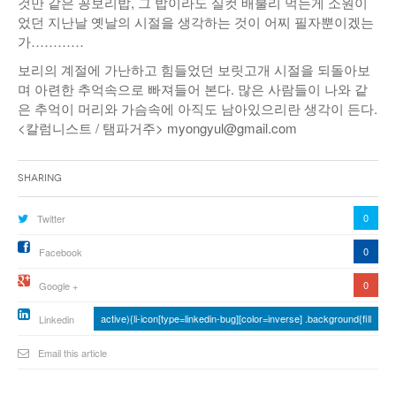
것만 같은 꽁보리밥, 그 밥이라도 실컷 배불리 먹는게 소원이
었던 지난날 옛날의 시절을 생각하는 것이 어찌 필자뿐이겠는
가…………
보리의 계절에 가난하고 힘들었던 보릿고개 시절을 되돌아보
며 아련한 추억속으로 빠져들어 본다. 많은 사람들이 나와 같
은 추억이 머리와 가슴속에 아직도 남아있으리란 생각이 든다.
<칼럼니스트 / 탬파거주> myongyul@gmail.com
Sharing
0
Twitter
0
Facebook
0
Google +
active){li-icon[type=linkedin-bug][color=inverse] .background{fill
Linkedin
Email this article