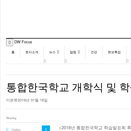
DW Focus
홈
본사소개
뉴스
칼럼
건강
본보특집
동포
발행인칼럼
미국
김명열칼럼
통합한국학교 개학식 및 
이명덕칼럼
김선옥칼럼
미분류
2019년 01월 16일
김원동칼럼
Sharing
<2018년 통합한국학교 학습발표회 
0
Twitter