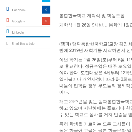
0
Facebook
통합한국학교 개학식 및 학생모집
0
Google +
개학식 1월 26일 9시반… 봄학기 1월
Linkedin
active){li-
(탬파) 탬파통합한국학교(교장 김진희/ 
Email this article
icon[type=linkedin-bug]
[color=inverse]
반에 2019년 새학기를 시작하면서 
.background{fill
이번 학기는 1월 26일(토)부터 5월 1
로 휴교한다. 정규수업은 매주 토요일
여야 한다. 모집대상은 4세부터 12
일시불이나 개인사정에 따라 2~3회로 
녀들이 입학할 경우 부모들의 경제적인 부
이다.
개교 24주년을 맞는 탬파통합한국학
하고 있으며 지난해에는 플로리다 한
수 있는 학교로 심사를 거쳐 인증을 
특히 학생을 가르치는 모든 교사들이
높은 한국어 교육은 물론 한국문화 및 