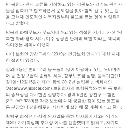
만 북한과 먼저 교류를 시작하고 있는 강원도와 경기도 관계자
들을 접촉하고 협조하면서 문제점을 찾아 함께 갈 수 있는 길
을 모색해 인도적인 대북지원부터 물꼬를 트는 것이 바람직하
다고 밝혔다.
남북의 화해무드가 무르익어가고 있는 적절한 시기에 가진 “남
북한 화해-평화 시대, 미주 상공인 단체의 역할”이라는 제목의
의미있는 세미나이었다.
이어 보험인 강찬구씨의 “2019년 건강보험 안내”에 대한 자세
한 설명이 있었다.
강의내용은 흔히 우리 동포들이 많이 이용하고 있는 오바마케
어 등 건강보험의 종류와 혜택, 정부보조금 설명, 등록기간(11
월1일~12월15일까지)과 함께 2012년 설립된 신생회사인
Osca(www.hioscar.com) 보험회사의 보험종류와 혜택 등 보험
의 중요성을 다시한번 설명했다. 경력 5년인 강찬구 보험인
(321-947-9289)은 각종 보험에 대해 궁금한 점이 있는 동포들
은 부담없이 전화해주면 자세하게 설명해 줄 계획이라고 한다.
황병구 회장은 마지막 인사말을 통해 이사회에서 2년 임기의
제2대 차기회장에 추대성 이사를 선출했다고 밝히고, 차기회