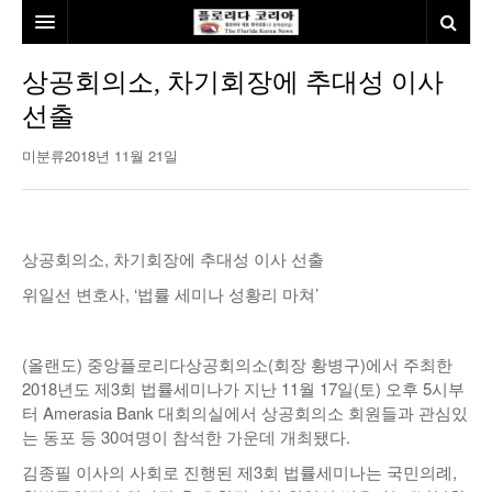
홈
상공회의소, 차기회장에 추대성 이사
선출
본사소개
미분류
2018년 11월 21일
뉴스
칼럼
동포
건강
미국
발행인칼럼
상공회의소, 차기회장에 추대성 이사 선출
위일선 변호사, ‘법률 세미나 성황리 마쳐’
본보특집
김명열칼럼
100인선/독자광장
이명덕칼럼
(올랜도) 중앙플로리다상공회의소(회장 황병구)에서 주최한
여행
김선옥칼럼
100인선
2018년도 제3회 법률세미나가 지난 11월 17일(토) 오후 5시부
터 Amerasia Bank 대회의실에서 상공회의소 회원들과 관심있
인터뷰/탐방
김원동칼럼
독자광장
인근여행지
는 동포 등 30여명이 참석한 가운데 개최됐다.
김종필 이사의 사회로 진행된 제3회 법률세미나는 국민의례,
놀이공원