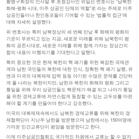
황병구회장의 인사말 후 초청강사인 위일선 변호사는 “남북한
화해-평화 시대, 미주 상공인 단체의 역할”로 라는 주제로 미주
낚시/비치
상공인들이나 한인동포들이 기여할 수 있는 ‘법률적 접근’에
골프
대해 자세히 설명했다.
위 변호사는 특히 남북정상의 세 번째 만남 후 화해와 평화의
기운이 무르익고 있는 지금, 새로운 미래를 위해 남북한이 평
화의 공존시대로, 새로운 미래를 위해 함께 가자는 정상간의
합의 내용이 이행되기를 기대한다고 말했다.
특히 중요한 것은 현재 북한의 핵 폐기를 위한 복잡한 국제관
계와 남한 국민들의 북한에 대한 인식, 정확한 핵 폐기 실행, 유
엔과 미국의 대북제재 압력 등등 야기된 수많은 문제를 간단하
게 풀 나라는 북한이지만, 남한과 북한의 화해와 평화 그리고
통일을 위해 우리 상공인들도 핵문제가 해결 되고 나아가 통일
을 위한 경제교류에 자연스럽게 동참할 수 있는 교두보를 마련
해야 할 계기를 만들어야 한다고 강조했다.
미국의 대북제재속에서도 남북한 경제교류를 위해 북한의 경
제협력단이 지난주 남한을 방문했으며 남한에서는 150여명에
가까운 민간교류단이 평양을 방문한다고 한다.
이제 미주상공인협회도 국가적인 차원에서 교류는 할 수 없지