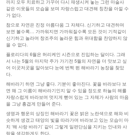
까지 모두 치료하고 가꾸어 다시 재생시켜 놓는 그런 마술사
낚시/비치
같은 이웃들의 모습을 보며 자랑스럽고 대견해 칭찬을 아낄 수
가 없다.
골프
참으로 자연은 진정 아름다움 그 자체다. 신기하고 대견하며
보면 볼수록… 가까워지면 가까워질수록 모든 것이 기적같이
신기하고 놀라며 창조주의 놀라운 힘과 위대함을 찬양하지 않
을 수 없다.
플로리다의 6월은 허리케인 시즌으로 진입하는 달이다. 그래
서 나는 5월의 마지막 주가 가기전 5월의 자연을 더 맛보고 싶
어 이곳저곳을 알아보다 눈에 번쩍 뛴 해바라기 농장을 찾았
다.
해바라기 하면 그냥 좋다. 기분이 좋아진다. 꽃을 바라보다 보
면 왜 그 이름이 해바라기인지 알 수 있을 정도로 하늘의 해를
자랑스럽게 바라보며 멋지게 뻗어 있는 그 자체가 사람의 마음
을 그냥 흥겹게 만들어 준다.
생명과 행운의 상징인 해바라기 꽃은 밝은 노란색으로 해와 비
슷하게 생겼고 태양의 빛을 따라가며 바라보고 있는 모습이 마
치 ‘해 사랑 바라기’ 같이 그렇게 일편단심을 지키는 인내와 사
랑을 생각하게도 한다.