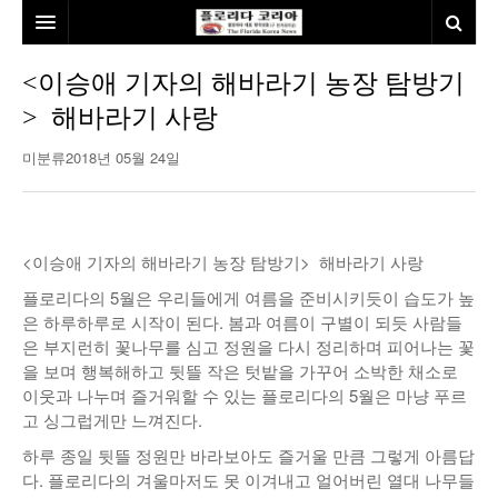
홈
<이승애 기자의 해바라기 농장 탐방기
> 해바라기 사랑
본사소개
미분류
2018년 05월 24일
뉴스
칼럼
동포
건강
미국
발행인칼럼
<이승애 기자의 해바라기 농장 탐방기> 해바라기 사랑
플로리다의 5월은 우리들에게 여름을 준비시키듯이 습도가 높
본보특집
김명열칼럼
은 하루하루로 시작이 된다. 봄과 여름이 구별이 되듯 사람들
100인선/독자광장
이명덕칼럼
은 부지런히 꽃나무를 심고 정원을 다시 정리하며 피어나는 꽃
을 보며 행복해하고 뒷뜰 작은 텃밭을 가꾸어 소박한 채소로
여행
김선옥칼럼
100인선
이웃과 나누며 즐거워할 수 있는 플로리다의 5월은 마냥 푸르
고 싱그럽게만 느껴진다.
인터뷰/탐방
김원동칼럼
독자광장
인근여행지
하루 종일 뒷뜰 정원만 바라보아도 즐거울 만큼 그렇게 아름답
다. 플로리다의 겨울마저도 못 이겨내고 얼어버린 열대 나무들
놀이공원