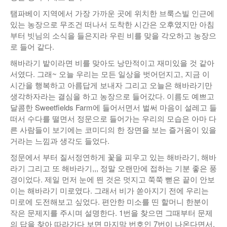
탬파베이 지역에서 가장 가까운 곳에 위치한 브룩스빌 인근에
있는 농장으로 무조건 떠나서 도착한 시간은 오후였지만 아침
부터 빗님의 소식을 들은지라 우린 비를 맞을 각오하고 농장으
로 들어 같다.
해바라기 밭이라면 비를 맞아도 낭만적이고 재미있을 것 같아
서였다. 그래~ 오늘 우리는 모든 일상을 벗어던지고, 지금 이
시간을 행복하고 아름답게 보내자 그리고 오늘은 해바라기만
생각하자라는 결심을 하고 농장으로 들어갔다. 이름도 예쁘고
달콤한 Sweetfields Farm에 들어서면서 벌써 마음이 설레고 들
떠서 수다를 떨면서 정문으로 들어가는 우리의 모습은 아마 다
른 사람들이 보기에는 코미디의 한 장면을 보는 즐거움이 있을
거라는 느낌과 생각도 들었다.
정문에서 부터 질서정연하게 꽃을 피우고 있는 해바라기, 해바
라기 그리고 또 해바라기,,, 정말 오랜만에 접하는 기분 좋은 풍
경이었다. 제일 먼저 눈에 띈 것은 멋지고 쭉쭉 뻗은 끝이 안보
이는 해바라기 미로였다. 그래서 비가 쏟아지기 전에 우리는
미로에 도전해보고 싶었다. 편안한 미소를 띤 할머니 한분이
작은 문제지를 주시며 설명한다. 1번을 찾으면 그때부터 문제
의 답을 찾아 따라가다 보면 마지막 번호인 7번이 나온다면서,