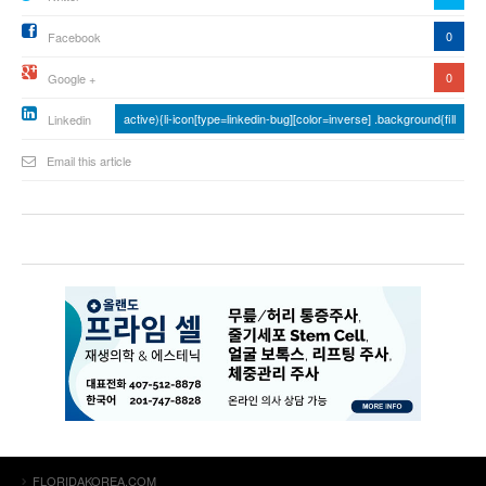
0
Facebook
0
Google +
active){li-icon[type=linkedin-bug][color=inverse] .background{fill
Linkedin
Email this article
FLORIDAKOREA.COM