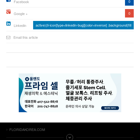
0
Facebook
0
Google +
active){li-icon[type=linkedin-bug][color=inverse] .background{fill
Linkedin
Email this article
FLORIDAKOREA.COM