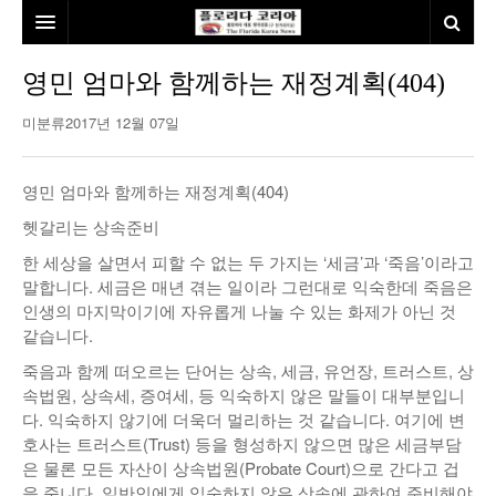
홈
영민 엄마와 함께하는 재정계획(404)
본사소개
미분류
2017년 12월 07일
뉴스
영민 엄마와 함께하는 재정계획(404)
칼럼
동포
헷갈리는 상속준비
건강
미국
발행인칼럼
한 세상을 살면서 피할 수 없는 두 가지는 ‘세금’과 ‘죽음’이라고
말합니다. 세금은 매년 겪는 일이라 그런대로 익숙한데 죽음은
본보특집
김명열칼럼
인생의 마지막이기에 자유롭게 나눌 수 있는 화제가 아닌 것
같습니다.
100인선/독자광장
이명덕칼럼
죽음과 함께 떠오르는 단어는 상속, 세금, 유언장, 트러스트, 상
여행
김선옥칼럼
100인선
속법원, 상속세, 증여세, 등 익숙하지 않은 말들이 대부분입니
다. 익숙하지 않기에 더욱더 멀리하는 것 같습니다. 여기에 변
인터뷰/탐방
김원동칼럼
독자광장
인근여행지
호사는 트러스트(Trust) 등을 형성하지 않으면 많은 세금부담
은 물론 모든 자산이 상속법원(Probate Court)으로 간다고 겁
놀이공원
을 줍니다. 일반인에게 익숙하지 않은 상속에 관하여 준비해야