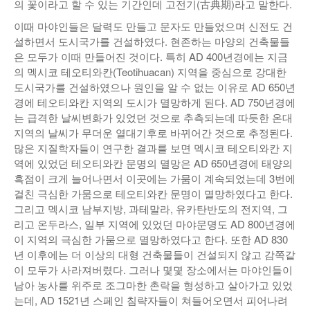
의 꽃이라고 할 수 있는 기간인데 고전기(古典期)라고 말한다.
이때 마야인들은 달력도 만들고 문자도 만들었으며 신전도 건
설하면서 도시국가를 건설하였다. 현존하는 마양의 건축물들
은 모두가 이때 만들어진 것이다. 특히 AD 400년경에는 지금
의 멕시코 테오티와칸(Teotihuacan) 지역을 중심으로 강대한
도시국가를 건설하였으나 원인을 알 수 없는 이유로 AD 650년
경에 테오티와칸 지역의 도시가 멸망하게 된다. AD 750년경에
는 급격한 날씨변화가 있었던 것으로 추측되는데 따듯한 온대
지역의 날씨가 무더운 열대기후로 바뀌어간 것으로 추정된다.
많은 지질학자들이 연구한 결과를 보면 멕시코 테오티와칸 지
역에 있었던 테오티와칸 문명의 멸망은 AD 650년경에 태양의
흑점이 크게 늘어나면서 이곳에는 가뭄이 계속되었는데 3번에
걸친 극심한 가뭄으로 테오티와칸 문명이 멸망하였다고 한다.
그리고 멕시코 남부지방, 과테말라, 유카탄반도의 전지역, 그
리고 온두라스, 일부 지역에 있었던 마야문명도 AD 800년경에
이 지역의 극심한 가뭄으로 멸망하였다고 한다. 또한 AD 830
년 이후에는 더 이상의 대형 건축물들이 건설되지 않고 감쪽같
이 모두가 사라져버렸다. 그러나 몇몇 장소에서는 마야인들이
남아 농사를 위주로 조그마한 촌락을 형성하고 살아가고 있었
는데, AD 1521년 스페인 침략자들이 쳐들어오면서 피어나려