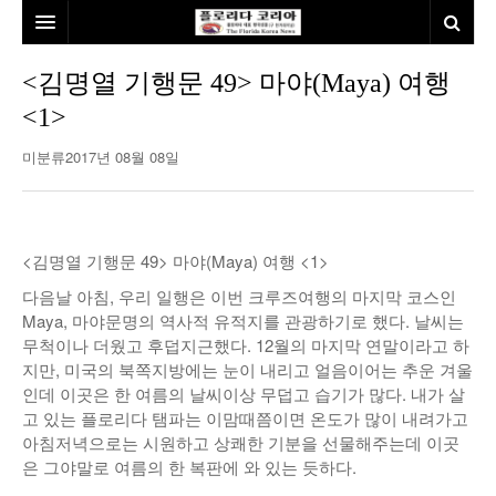
홈
<김명열 기행문 49> 마야(Maya) 여행
<1>
본사소개
미분류
2017년 08월 08일
뉴스
칼럼
동포
건강
미국
발행인칼럼
<김명열 기행문 49> 마야(Maya) 여행 <1>
다음날 아침, 우리 일행은 이번 크루즈여행의 마지막 코스인
본보특집
김명열칼럼
Maya, 마야문명의 역사적 유적지를 관광하기로 했다. 날씨는
100인선/독자광장
이명덕칼럼
무척이나 더웠고 후덥지근했다. 12월의 마지막 연말이라고 하
지만, 미국의 북쪽지방에는 눈이 내리고 얼음이어는 추운 겨울
여행
김선옥칼럼
100인선
인데 이곳은 한 여름의 날씨이상 무덥고 습기가 많다. 내가 살
고 있는 플로리다 탬파는 이맘때쯤이면 온도가 많이 내려가고
인터뷰/탐방
김원동칼럼
독자광장
인근여행지
아침저녁으로는 시원하고 상쾌한 기분을 선물해주는데 이곳
은 그야말로 여름의 한 복판에 와 있는 듯하다.
놀이공원