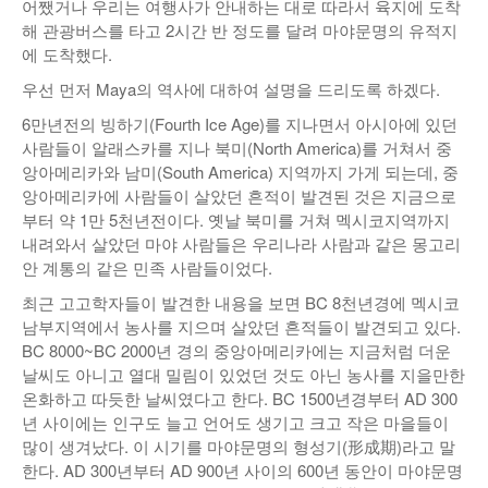
어쨌거나 우리는 여행사가 안내하는 대로 따라서 육지에 도착
낚시/비치
해 관광버스를 타고 2시간 반 정도를 달려 마야문명의 유적지
에 도착했다.
골프
우선 먼저 Maya의 역사에 대하여 설명을 드리도록 하겠다.
6만년전의 빙하기(Fourth Ice Age)를 지나면서 아시아에 있던
사람들이 알래스카를 지나 북미(North America)를 거쳐서 중
앙아메리카와 남미(South America) 지역까지 가게 되는데, 중
앙아메리카에 사람들이 살았던 흔적이 발견된 것은 지금으로
부터 약 1만 5천년전이다. 옛날 북미를 거쳐 멕시코지역까지
내려와서 살았던 마야 사람들은 우리나라 사람과 같은 몽고리
안 계통의 같은 민족 사람들이었다.
최근 고고학자들이 발견한 내용을 보면 BC 8천년경에 멕시코
남부지역에서 농사를 지으며 살았던 흔적들이 발견되고 있다.
BC 8000~BC 2000년 경의 중앙아메리카에는 지금처럼 더운
날씨도 아니고 열대 밀림이 있었던 것도 아닌 농사를 지을만한
온화하고 따듯한 날씨였다고 한다. BC 1500년경부터 AD 300
년 사이에는 인구도 늘고 언어도 생기고 크고 작은 마을들이
많이 생겨났다. 이 시기를 마야문명의 형성기(形成期)라고 말
한다. AD 300년부터 AD 900년 사이의 600년 동안이 마야문명