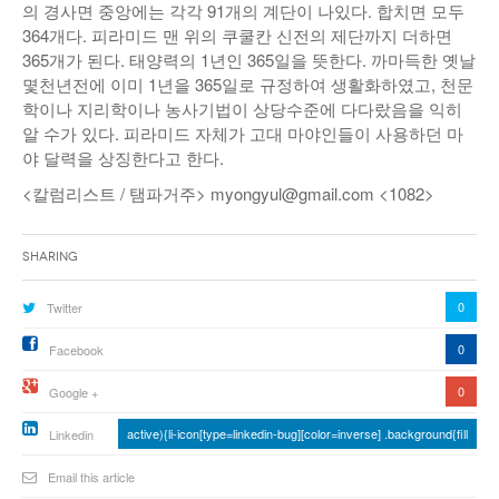
의 경사면 중앙에는 각각 91개의 계단이 나있다. 합치면 모두
364개다. 피라미드 맨 위의 쿠쿨칸 신전의 제단까지 더하면
365개가 된다. 태양력의 1년인 365일을 뜻한다. 까마득한 옛날
몇천년전에 이미 1년을 365일로 규정하여 생활화하였고, 천문
학이나 지리학이나 농사기법이 상당수준에 다다랐음을 익히
알 수가 있다. 피라미드 자체가 고대 마야인들이 사용하던 마
야 달력을 상징한다고 한다.
<칼럼리스트 / 탬파거주> myongyul@gmail.com <1082>
Sharing
0
Twitter
0
Facebook
0
Google +
active){li-icon[type=linkedin-bug][color=inverse] .background{fill
Linkedin
Email this article