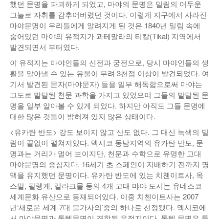
했던 문명을 파괴하게 되었고, 마야의 문명은 밀림의 어두운
그늘로 자취를 감추어버렸던 것이다. 이렇게 지구에서 사라진
마야문명이 우리들에게 알려지게 된 것은 1840년 밀림 속에
숨어있던 마야의 유적지가 과테말라의 티칼(Tikal) 지역에서
발견되면서 부터였다.
이 유적지는 마야인들의 신전과 궁전으로, 당시 마야인들의 생
활을 알아낼 수 있는 유물이 무려 3천점 이상이 발견되었다. 여
기서 발견된 문자(마야문자) 들을 일부 해독함으로써 마야는
고도로 발달된 천문 과학을 가지고 있었으며 그들의 발달된 문
명을 일부 알아볼 수 있게 되었다. 하지만 아직도 그들 문명에
대한 많은 것들이 밝혀져 있지 않은 상태이다.
<유카탄 반도> 강도 보이지 않고 산도 없다. 그 대신 녹색의 밀
림이 끝없이 펼쳐져있다. 멕시코 동남지역의 유카탄 반도, 문
명과는 거리가 멀어 보이지만, 천문과 수학으로 유명한 고대
마야문명의 중심지다. 16세기 초 스페인이 지배하기 전까지 명
맥을 유지했던 문명이다. 유카탄 반도에 있는 치첸이트사, 옥
스말, 팔렝케, 칼라크물 등의 4개 고대 먀야 도시는 유네스코
세계문화 유산으로 등재되어있다. 이중 치첸이트사는 2007
년‘새로운 세계 7대 불가사의’중의 하나로 선정됐다. 멕시코에
서 마야문명과 톨텍문명이 결합된 유적지이다. 톨텍 문명은 톨