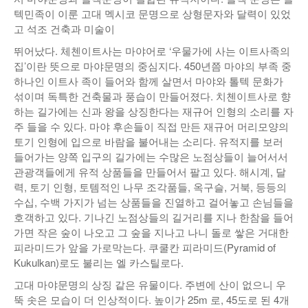
텍민족이 이룬 고대 멕시코 문명으로 상형문자와 달력이 있었
고 석조 건축과 미술이
뛰어났다. 체첸이트사는 마야어로 ‘우물가에 사는 이트사족의
집’이란 뜻으로 마야문명의 중심지다. 450년쯤 마야의 부족 중
하나인 이트사 족이 들어와 함께 살면서 마야와 톨텍 문화가
섞이며 독특한 건축물과 풍습이 만들어졌다. 치첸이트사로 향
하는 길가에는 신과 왕을 상징한다는 재규어 인형의 소리를 자
주 들을 수 있다. 마야 후손들이 직접 만든 재규어 머리모양의
토기 인형에 입으로 바람을 불어내는 소리다. 유적지를 보러
들어가는 양쪽 입구의 길가에는 수많은 노점상들이 늘어서서
관광객들에게 유적 상품들을 만들어서 팔고 있다. 해시계, 달
력, 토기 인형, 토템적인 나무 조각품들, 옥구슬, 거북, 등등의
수십, 수백 가지가 넘는 상품들을 진열하고 걸어놓고 손님들을
호객하고 있다. 기나긴 노점상들의 길거리를 지나 한참을 들어
가면 작은 숲이 나오고 그 숲을 지나고 나니 돌로 쌓은 거대한
피라미드가 앞을 가로막는다. 쿠쿨칸 피라미드(Pyramid of
Kukulkan)로도 불리는 엘 카스틸로다.
고대 마야문명의 상징 같은 유물이다. 주변에 산이 없으니 우
뚝 솟은 모습이 더 인상적이다. 높이가 25m 로, 45도로 된 4개