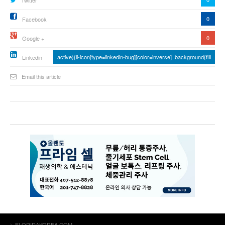
Twitter
0
Facebook
0
Google +
active){li-icon[type=linkedin-bug][color=inverse] .background{fill
Linkedin
Email this article
FLORIDAKOREA.COM