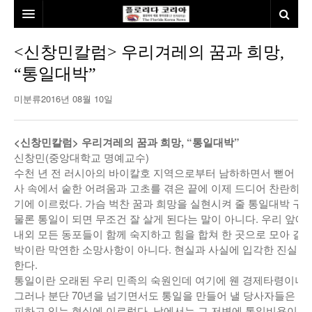
홈
<신창민칼럼> 우리겨레의 꿈과 희망,
“통일대박”
본사소개
미분류
2016년 08월 10일
뉴스
칼럼
동포
<신창민칼럼> 우리겨레의 꿈과 희망, “통일대박”
신창민(중앙대학교 명예교수)
건강
미국
발행인칼럼
수천 년 전 러시아의 바이칼호 지역으로부터 남하하면서 뻗어 내
사 속에서 숱한 어려움과 고초를 겪은 끝에 이제 드디어 찬란하게
본보특집
김명열칼럼
기에 이르렀다. 가슴 벅찬 꿈과 희망을 실현시켜 줄 통일대박 구
100인선/독자광장
이명덕칼럼
물론 통일이 되면 무조건 잘 살게 된다는 말이 아니다. 우리 앞에
내외 모든 동포들이 함께 숙지하고 힘을 합쳐 한 곳으로 모아 갈 
여행
김선옥칼럼
100인선
박이란 막연한 소망사항이 아니다. 현실과 사실에 입각한 진실이
한다.
인터뷰/탐방
김원동칼럼
독자광장
인근여행지
통일이란 오래된 우리 민족의 숙원인데 여기에 웬 경제타령이냐고 
그러나 분단 70년을 넘기면서도 통일을 만들어 낼 당사자들은 
놀이공원
피하고 있는 현실에 이르렀다. 남에서는 그 저변에 통일비용이 