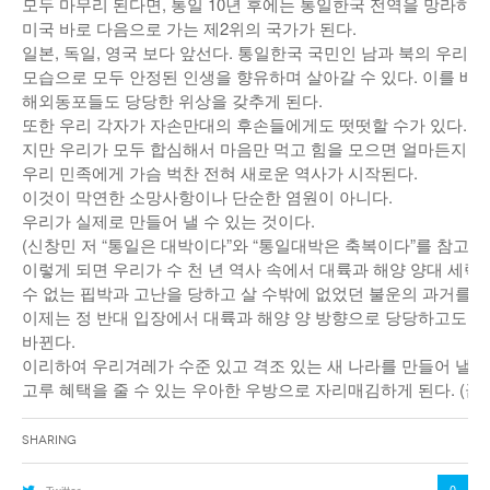
모두 마무리 된다면, 통일 10년 후에는 통일한국 전역을 망라하
미국 바로 다음으로 가는 제2위의 국가가 된다.
일본, 독일, 영국 보다 앞선다. 통일한국 국민인 남과 북의 우리
모습으로 모두 안정된 인생을 향유하며 살아갈 수 있다. 이를 배
해외동포들도 당당한 위상을 갖추게 된다.
또한 우리 각자가 자손만대의 후손들에게도 떳떳할 수가 있다. 
지만 우리가 모두 합심해서 마음만 먹고 힘을 모으면 얼마든지 해
우리 민족에게 가슴 벅찬 전혀 새로운 역사가 시작된다.
이것이 막연한 소망사항이나 단순한 염원이 아니다.
우리가 실제로 만들어 낼 수 있는 것이다.
(신창민 저 “통일은 대박이다”와 “통일대박은 축복이다”를 참고하기
이렇게 되면 우리가 수 천 년 역사 속에서 대륙과 해양 양대 세력
수 없는 핍박과 고난을 당하고 살 수밖에 없었던 불운의 과거를 뒤
이제는 정 반대 입장에서 대륙과 해양 양 방향으로 당당하고도 
바뀐다.
이리하여 우리겨레가 수준 있고 격조 있는 새 나라를 만들어 낼 
고루 혜택을 줄 수 있는 우아한 우방으로 자리매김하게 된다. (끝) <
Sharing
0