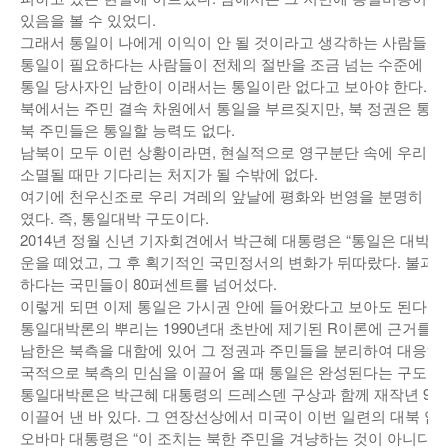
있음을 볼 수 있었디.
낚시/비치
그래서 통일이 나에게 이익이 안 될 것이라고 생각하는 사람들이 
통일이 필요하다는 사람들이 전체의 절반을 조금 넘는 수준에 머
골프
통일 당사자인 남한이 이래서는 통일이란 없다고 보아야 한다.
북에서는 주민 결속 차원에서 통일을 부르짖지만, 북 정권은 통일
북 주민들은 통일할 능력도 없다.
남북이 모두 이런 상황이라면, 현실적으로 영구분단 속에 우리 
소멸될 때만 기다리는 처지가 될 수밖에 없다.
여기에 천우신조로 우리 겨레의 앞날에 평화와 번영을 분명히 
였다. 즉, 통일대박 구도이다.
2014년 정월 신년 기자회견에서 박근혜 대통령은 “통일은 대박
운을 떼었고, 그 후 획기적인 국민정서의 변화가 뒤따랐다. 불과 
하다는 국민들이 80퍼센트를 넘어섰다.
이렇게 되면 이제 통일은 가시권 안에 들어왔다고 보아도 된다.
통일대박론의 뿌리는 1990년대 초반에 제기된 R이론에 근거를 둔
남한은 북측을 대함에 있어 그 정권과 주민들을 분리하여 대응하는
국적으로 북측의 민심을 이끌어 올 때 통일은 완성된다는 구도이
통일대박론은 박근혜 대통령의 드레스덴 구상과 함께 재작년 9월
이끌어 낸 바 있다. 그 연장선상에서 미국이 이번 일련의 대북 
오바마 대통령은 “이 조치는 북한 주민을 겨냥하는 것이 아니다.”