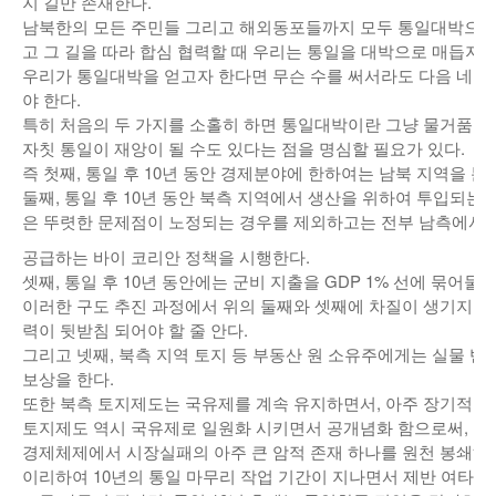
지 길만 존재한다.
남북한의 모든 주민들 그리고 해외동포들까지 모두 통일대박으로 
고 그 길을 따라 합심 협력할 때 우리는 통일을 대박으로 매듭지을
우리가 통일대박을 얻고자 한다면 무슨 수를 써서라도 다음 네가
야 한다.
특히 처음의 두 가지를 소홀히 하면 통일대박이란 그냥 물거품으로
자칫 통일이 재앙이 될 수도 있다는 점을 명심할 필요가 있다.
즉 첫째, 통일 후 10년 동안 경제분야에 한하여는 남북 지역을 
둘째, 통일 후 10년 동안 북측 지역에서 생산을 위하여 투입되는
은 뚜렷한 문제점이 노정되는 경우를 제외하고는 전부 남측에서
공급하는 바이 코리안 정책을 시행한다.
셋째, 통일 후 10년 동안에는 군비 지출을 GDP 1% 선에 묶어둘 
이러한 구도 추진 과정에서 위의 둘째와 셋째에 차질이 생기지 
력이 뒷받침 되어야 할 줄 안다.
그리고 넷째, 북측 지역 토지 등 부동산 원 소유주에게는 실물 반
보상을 한다.
또한 북측 토지제도는 국유제를 계속 유지하면서, 아주 장기적으
토지제도 역시 국유제로 일원화 시키면서 공개념화 함으로써, 토
경제체제에서 시장실패의 아주 큰 암적 존재 하나를 원천 봉쇄해 
이리하여 10년의 통일 마무리 작업 기간이 지나면서 제반 여타 