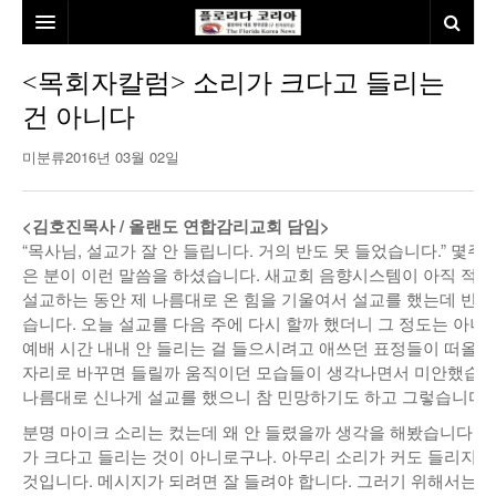
홈
<목회자칼럼> 소리가 크다고 들리는
건 아니다
본사소개
미분류
2016년 03월 02일
뉴스
칼럼
동포
<김호진목사 / 올랜도 연합감리교회 담임>
“목사님, 설교가 잘 안 들립니다. 거의 반도 못 들었습니다.” 몇주
건강
미국
발행인칼럼
은 분이 이런 말씀을 하셨습니다. 새교회 음향시스템이 아직 적
설교하는 동안 제 나름대로 온 힘을 기울여서 설교를 했는데 반
본보특집
김명열칼럼
습니다. 오늘 설교를 다음 주에 다시 할까 했더니 그 정도는 아니
100인선/독자광장
이명덕칼럼
예배 시간 내내 안 들리는 걸 들으시려고 애쓰던 표정들이 떠올랐
자리로 바꾸면 들릴까 움직이던 모습들이 생각나면서 미안했습니다
여행
김선옥칼럼
100인선
나름대로 신나게 설교를 했으니 참 민망하기도 하고 그렇습니다.
분명 마이크 소리는 컸는데 왜 안 들렸을까 생각을 해봤습니다. 
인터뷰/탐방
김원동칼럼
독자광장
인근여행지
가 크다고 들리는 것이 아니로구나. 아무리 소리가 커도 들리지 
것입니다. 메시지가 되려면 잘 들려야 합니다. 그러기 위해서는 
놀이공원