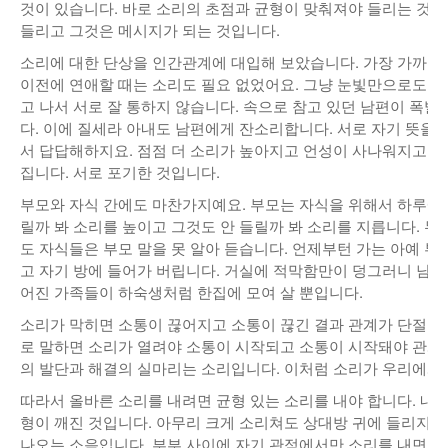
것이 있습니다. 바로 소리의 초점과 균형이 맞춰져야 들리는 것입
낚시/비치
들리고 그것은 메시지가 되는 것입니다.
소리에 대한 단상을 인간관계에 대입해 보았습니다. 가장 가까운
골프
이전에 연애할 때는 소리도 필요 없었어요. 그냥 눈빛만으로도 
고 나서 서로 잘 통하지 않습니다. 속으로 참고 있던 남편이 폭
다. 이에 질세라 아내도 남편에게 잔소리합니다. 서로 자기 뜻을
서 답답해하지요. 점점 더 소리가 높아지고 언성이 사나워지고 
집니다. 서로 포기한 것입니다.
부모와 자식 간에도 마찬가지예요. 부모는 자식을 위해서 하루에도
릴까 봐 소리를 높이고 그것도 안 들릴까 봐 소리를 지릅니다. 두 
도 자식들은 부모 말을 못 알아 듣습니다. 언제부턴 가는 아예 부
고 자기 방에 들어가 버립니다. 거실에 적막함만이 덩그러니 남습
어진 가족들이 하숙생처럼 한집에 모여 살 뿐입니다.
소리가 막히면 소통이 끊어지고 소통이 끊긴 결과 관계가 단절되
로 말하면 소리가 열려야 소통이 시작되고 소통이 시작돼야 관계가
의 발단과 해결의 실마리는 소리입니다. 이처럼 소리가 우리에게 
따라서 올바른 소리를 내려면 균형 있는 소리를 내야 합니다. 내
형이 깨진 것입니다. 아무리 크게 소리쳐도 상대방 귀에 들리지 
나오는 소음입니다. 부부 사이에 자기 관점에서만 소리를 내면 아