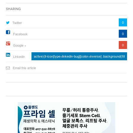
Sharing
0
Twitter
0
Facebook
0
Google +
active){li-icon[type=linkedin-bug][color=inverse] .background{fill
Linkedin
Email this article