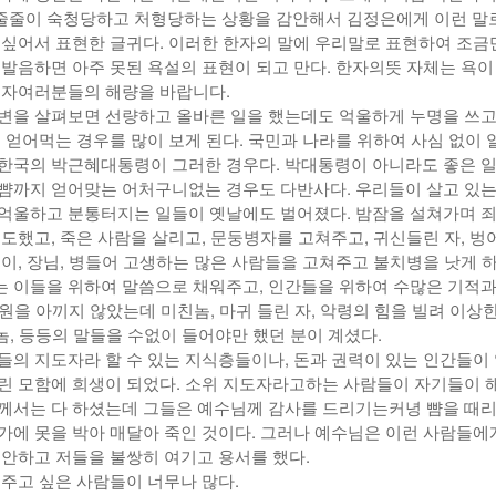
줄이 숙청당하고 처형당하는 상황을 감안해서 김정은에게 이런 말
 싶어서 표현한 글귀다. 이러한 한자의 말에 우리말로 표현하여 조금
 발음하면 아주 못된 욕설의 표현이 되고 만다. 한자의뜻 자체는 욕이
독자여러분들의 해량을 바랍니다.
변을 살펴보면 선량하고 올바른 일을 했는데도 억울하게 누명을 쓰고,
을 얻어먹는 경우를 많이 보게 된다. 국민과 나라를 위하여 사심 없이
한국의 박근혜대통령이 그러한 경우다. 박대통령이 아니라도 좋은 일
뺨까지 얻어맞는 어처구니없는 경우도 다반사다. 우리들이 살고 있는
억울하고 분통터지는 일들이 옛날에도 벌어졌다. 밤잠을 설쳐가며 
도했고, 죽은 사람을 살리고, 문둥병자를 고쳐주고, 귀신들린 자, 벙
뱅이, 장님, 병들어 고생하는 많은 사람들을 고쳐주고 불치병을 낫게 하
 이들을 위하여 말씀으로 채워주고, 인간들을 위하여 수많은 기적과
 구원을 아끼지 않았는데 미친놈, 마귀 들린 자, 악령의 힘을 빌려 이상한
 놈, 등등의 말들을 수없이 들어야만 했던 분이 계셨다.
들의 지도자라 할 수 있는 지식층들이나, 돈과 권력이 있는 인간들이
린 모함에 희생이 되었다. 소위 지도자라고하는 사람들이 자기들이 
께서는 다 하셨는데 그들은 예수님께 감사를 드리기는커녕 뺨을 때리
가에 못을 박아 매달아 죽인 것이다. 그러나 예수님은 이런 사람들에
 안하고 저들을 불쌍히 여기고 용서를 했다.
 주고 싶은 사람들이 너무나 많다.