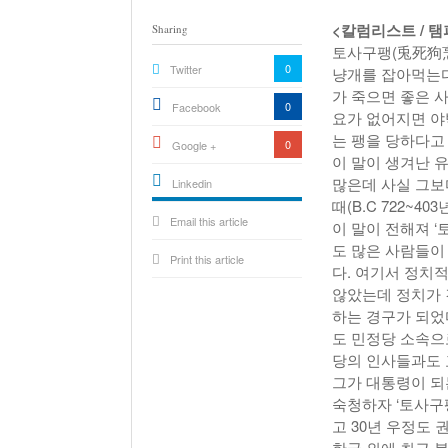
<칼럼리스트 / 
Sharing
토사구팽(兎死狗烹
0
Twitter
냥개를 잡아먹는다
가 죽으면 좋은 
0
Facebook
요가 없어지면 야
는 팽을 당하다고
0
Google +
이 말이 생겨난 
많은데 사실 그보
Linkedin
때(B.C 722~
active){li-
Email this article
icon[type=linkedin-bug]
이 말이 전해져 
[color=inverse]
.background{fill
도 많은 사람들이
Print this article
다. 여기서 정치
않았는데 정치가 
하는 경구가 되었
도 민정당 소속으
당의 인사들과도 
그가 대통령이 되
숙청하자 ‘토사구
고 30년 우정도
한국 외에 최근 