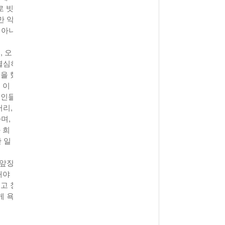
로 빗
만 악
 아니
 오
 열심히
을 했
 이
죄인들
어리,
며,
 희
 일
 앞장
해야
고 창
게 욕