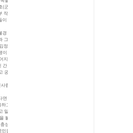
호(군
부 작
들이
불경
과 그
 김정
팽이
벌어지
 간
고 궁
윗사람
다면
용하고
고 말
을 불
 충성
 국민들