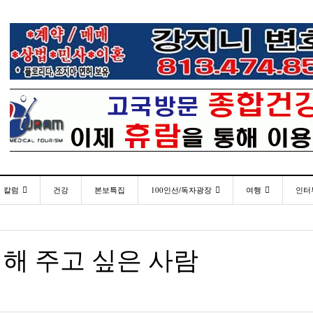
칼럼
건강
본보특집
100인선/독자광장
여행
인터
발행인칼럼
100인선
인근여행지
- 2026년 
재미한국학교협의회(NAKS) 제44회 학술대회 및
플로리다코리아 애독자 여러분께 드리는 말씀
<플로
월 27일
- 2026년 08월 06일
정기총회
김명열칼럼
독자광장
놀이공원
해 주고 싶은 사람
미주 
이명덕칼럼
낚시/비치
- 2026년 08월 06일
<발행인 편지>플로리다코리아 “연합회 모든 기사 취재
통합한국학교 개학식 및 학생모집
- 20
- 2023년 08월 30일
부”
김선옥칼럼
골프
<기고> 매년 8월 4일이 되면 잊을 수 없는 국내외
“플로
김원동칼럼
- 2021년 12월 
- 2026년 08월 06일
복된 성탄절과 희망찬 새해 맞이하세요!
년 10
3사람!!