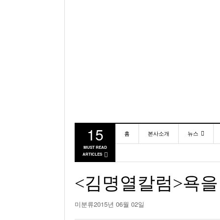
15
홈
본사소개
뉴스
MUST READ
ARTICLES
동포
미국
<김명열칼럼>욕을 
미분류
2015년 06월 02일