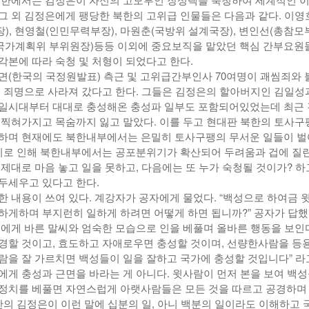
그 외 김정은에게 팽당한 북한의 고위급 인물들은 다음과 같다. 이영
), 현영철(인민무력부장), 마원춘(국방위 설계국장), 변인선(총참모
(국가계획위 부위원장)등등 이외에 중요보직을 맡았던 핵심 간부요원
각본에 따라 숙청 및 처형이 되었다고 한다.
면(한국의 국정원발표) 측근 및 고위급간부인사 70여명이 괘씸죄와 
의 죄명으로 사라져 갔다고 한다. 그들은 김정은의 할아버지인 김일성
일시대부터 대대로 충성해온 충성파 일부도 포함되어있었는데 최근
 찍혀가지고 목숨까지 잃고 말았다. 이를 두고 현대판 북한의 토사구
하며 현재에도 북한내부에서는 은밀히 토사구팽의 무서운 일들이 
 이로 인해 북한내부에서는 공포분위기가 확산되어 두려움과 겁에 질린
 제대로 마음 놓고 일을 못하고, 다음에는 또 누가 숙청될 것이가? 하
두세우고 있다고 한다.
한 내용이 쓰여 있다. 계강자가 공자에게 물었다. “백성으로 하여금 
하게하며 부지런히 일하게 하려면 어떻게 하면 됩니까?” 공자가 답했
성에게 바른 말씨와 엄숙한 모습으로 인을 베풀며 올바른 행동을 보인
경할 것이고, 효도하고 자애로우면 충성할 것이며, 선량한사람을 등
람을 잘 가르치면 백성들이 일을 잘하고 국가에 충성할 것입니다” 라
에게 충성과 근면을 바라는 게 아니다. 윗사람이 먼저 본을 보여 백성
정치를 베풀면 자연스럽게 아랫사람들은 모든 것을 따르고 공경하며
북한의 김정은이 이런 말에 십분의 일, 아니 백분의 일이라도 이해하고