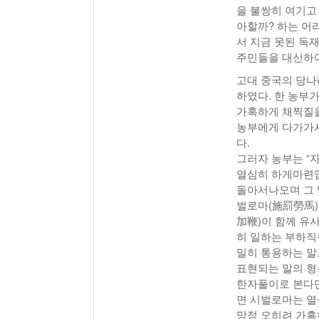
을 불쌍히 여기고
아할까? 하는 어
서 지금 못된 독
주민들을 대신하여
고대 중국의 당나
하였다. 한 농부
가혹하게 채찍질을
농부에게 다가가서
다.
그러자 농부는 “
열심히 하게마련입
돌아서나오며 그 
벌로마(施罰勞馬)
加鞭)이 함께 유
히 일하는 부하직
밀히 통용하는 말
표현되는 말의 형
한자풀이로 본다면 
면 시벌로마는 열
망정 오히려 가혹