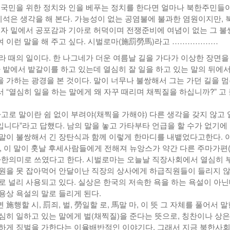
 국민을 위한 정치와 인을 베푸는 정치를 한다면 얼마나 북한주민들이
리석은 생각을 해 본다. 가능성이 없는 공염불에 불과한 염원이지만, 
재자 밑에서 공포감과 기아로 허덕이며 전쟁준비에 여념이 없는 그 불
 이런 말을 해 주고 싶다. 시벌로마(施罰勞馬)라고 ………………
라 때의 일이다. 한 나그네가 더운 여름날 길을 가다가 이상한 장면을
가 밭에서 밭갈이를 하고 있는데 열심히 잘 일을 하고 있는 말의 뒤에
 가하는 광경을 본 것이다. 말이 너무나 불쌍해서 그는 가던 길을 
 “열심히 일을 하는 말에게 왜 자꾸 때리며 채찍질을 하십니까?” 고
자고로 말이란 쉼 없이 부려야(채찍을 가해야) 다른 생각을 갖지 않고
니다”라고 답했다. 남의 말을 놓고 가타부타 언급을 할 수가 없기에
말이 불쌍해서 긴 장탄식과 함께 이렇게 한마디를 내뱉었다고한다. 이
, 이 말이 훗날 후세사람들에게 전해져 뉴앙스가 약간 다른 주마가편
사한의미로 쓰였다고 한다. 시벌로마는 오늘날 직장사회에서 열심히 
원을 못 잡아먹어 안달이난 직장의 상사에게 하급직원들이 들리지 않
로 널리 사용되고 있다. 실상은 한국의 저속한 욕을 하는 욕설이 아
용상 욕설의 말로 들리게 된다.
施행할 시, 罰죄, 벌, 勞일할 로, 馬말 마, 이 뜻 그 자체를 풀어서 
심히 일하고 있는 말에게 벌(채찍질)을 준다는 뜻으로, 칭찬이나 상은
하게 징벌을 가한다는 이율배반적인 이야기다. 그래서 지금 북한사