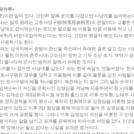
탬파거주>
-
<발행인칼럼> 본사 ‘문화사업’에 후원과 격려 이어져
한인들 다수인 오버스테이 불법체류자들 국내선
2015년 03월 11일
)이란 말이 있다. 간단히 말해 토끼를 다잡으면 사냥개를 삶아먹는
- 2026년 08월 06
공항에서 무더기 체포되고 있다
일
)는 말로 원래는 교토사양구팽(狡兎死良狗烹)의 준말이다. 교활한 
<발행인칼럼> 한인사회 화합 원한다면 ‘한인회관’ 포기
사냥개도 잡아먹는다는 뜻으로 필요할 때 이용할 만큼 이용해 먹고 난 
- 2015년 02월 18일
-
야
한인들 많은 오버스테이 불법체류 형사처벌한다
박하게 버린다(잡아먹는다)는 뜻이다. 간단히 뒷글자 팽만 따서 팽하다
2026년 07월 30일
View All
 사용하기도 한다.
View All
유래는 삼국지에서 유방이 한신을 죽인데서 유래된 걸로 알고 있는 사
다 훨씬 이전에 춘추시대(고조선이 망하고 기자 조선 초기, 부여가 
403년) 월나라의 군사인 범려의 말에서 유래한 것이다.
‘토끼를 다 잡으면 사냥개를 삶는다’ 라는 한국 속담도 만들어졌다. 한
 토사구팽의 경우를 당하고 억울함에 이를 갈며 울분을 삼킨 사람들이
적인 토사구팽의 예를 하나들겠다. 예전에는 이 말이 그리 널리 쓰여
김재순씨가 자신을 은퇴시킨 김영삼을 겨냥해 사용하면서 한 시대를
다. 김재순은 제3공화국시절 유정회 출신으로 이후 전두환, 노태우 
로 정치경력을 이어 왔으나, 특유의 친화력으로 김영삼을 비롯한 많은
교분이 있었고 이후 3당 합당을 통해 여당으로 들어 온 김영삼을 지
는데 크게 공헌을 했다. 그러나 이후 김영삼이 자신을 비롯한 구 민
팽’이라는 말을 남기고 정계를 은퇴하여 하와이로 이민을 갔다. 이것
 권력 앞에서는 필요 없다는 사실을 보여준 증거이다.
북한에서는 김정은이 자신의 고모부인 장성택을 숙청하여 세계적인 