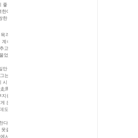
 좋
북한에
쌍한
 목격
서 계속
멈추고
 물었
 일만
 그는
 시
(走馬
부지런
게 은
닌데도
말한다
 못줄
회에서