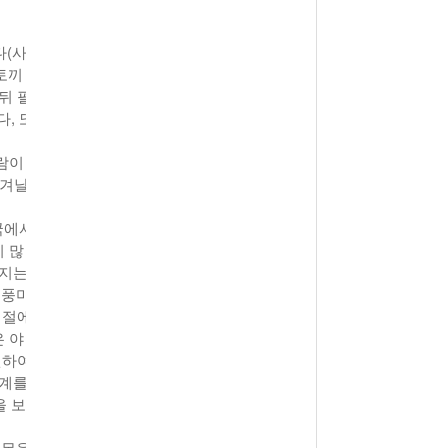
View All
- 2011년 05월 04일
주유 한 번으로 가 볼만한 여행지!<96회>
다(사
View All
토끼
해
뒤 필
, 또
람이
생겨날
국에서
 많
지지는
 풍미
시절에
 야
원하여
정계를
을 보
이목을